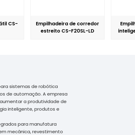
átil CS-
Empilhadeira de corredor
Empil
estreito CS-F20SL-LD
inteli
automá
ara sistemas de robótica
ntos de automação. A empresa
 aumentar a produtividade de
ia inteligente, produtos e
tegrados para manufatura
agem mecânica, revestimento