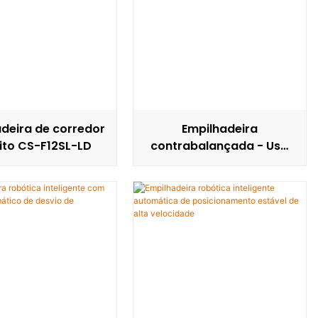
deira de corredor
Empilhadeira
ito CS-F12SL-LD
contrabalançada - Uso
interno CS-F16E-IN-YT