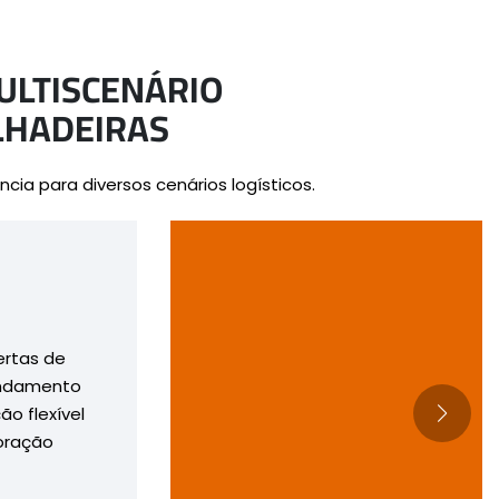
ULTISCENÁRIO
LHADEIRAS
ia para diversos cenários logísticos.
ertas de
endamento
o flexível
boração