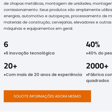
de chapas metálicas, montagem de unidades, montagem f
comissionamento. Seus produtos são amplamente utiliza
energias, automotivo e autopeças, processamento de me
materiais de construção, cervejarias, elevadores e outras
máquinas e equipamentos em geral.
6
40
%
♦6 inovação tecnológica
♦40% do pes
20
+
2000
+
♦Com mais de 20 anos de experiência
♦Fábrica co
quadrados
SOLICITE INFORMAÇÕES AGORA MESMO