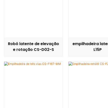
Robô latente de elevação
empilhadeira lat
e rotação CS-D02-S
L15P