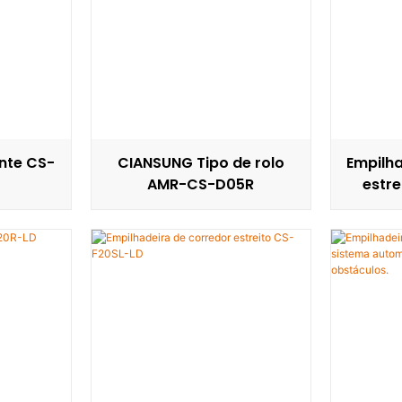
ente CS-
CIANSUNG Tipo de rolo
Empilha
AMR-CS-D05R
estre