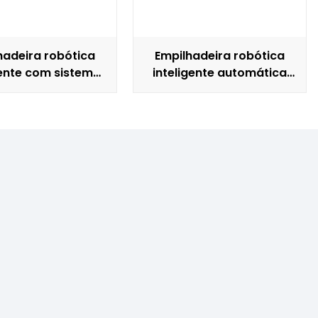
hadeira robótica
Empilhadeira robótica
gente com sistema
inteligente automática
tico de desvio de
de posicionamento
obstáculos.
estável de alta
velocidade