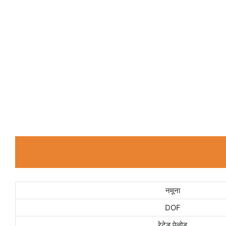
नमूना
DOF
रेटेड पेलोड