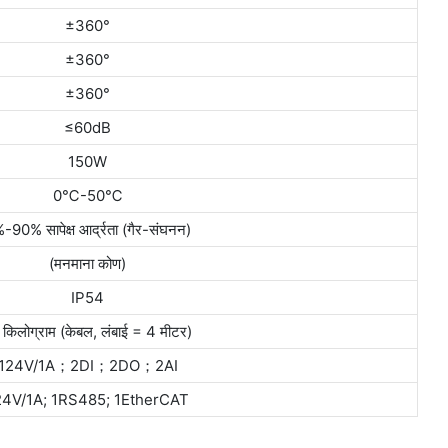
±360°
±360°
±360°
≤60dB
150W
0℃-50℃
-90% सापेक्ष आर्द्रता (गैर-संघनन)
(मनमाना कोण)
IP54
 किलोग्राम (केबल, लंबाई = 4 मीटर)
124V/1A；2DI；2DO；2AI
24V/1A; 1RS485; 1EtherCAT