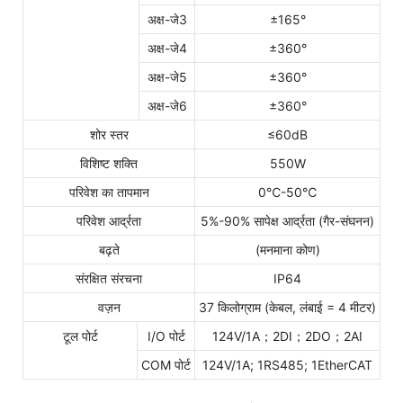
अक्ष-जे3
±165°
अक्ष-जे4
±360°
अक्ष-जे5
±360°
अक्ष-जे6
±360°
शोर स्तर
≤60dB
विशिष्ट शक्ति
550W
परिवेश का तापमान
0℃-50℃
परिवेश आर्द्रता
5%-90% सापेक्ष आर्द्रता (गैर-संघनन)
बढ़ते
(मनमाना कोण)
संरक्षित संरचना
IP64
वज़न
37 किलोग्राम (केबल, लंबाई = 4 मीटर)
टूल पोर्ट
I/O पोर्ट
124V/1A；2DI；2DO；2AI
COM पोर्ट
124V/1A; 1RS485; 1EtherCAT