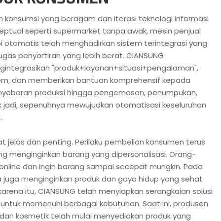
an konsumsi yang beragam dan iterasi teknologi informasi
eptual seperti supermarket tanpa awak, mesin penjual
i otomatis telah menghadirkan sistem terintegrasi yang
gas penyortiran yang lebih berat. CIANSUNG
integrasikan "produk+layanan+situasi+pengalaman",
tem, dan memberikan bantuan komprehensif kepada
nyebaran produksi hingga pengemasan, penumpukan,
 jadi, sepenuhnya mewujudkan otomatisasi keseluruhan
.
at jelas dan penting. Perilaku pembelian konsumen terus
g menginginkan barang yang dipersonalisasi. Orang-
online dan ingin barang sampai secepat mungkin. Pada
 juga menginginkan produk dan gaya hidup yang sehat
 karena itu, CIANSUNG telah menyiapkan serangkaian solusi
untuk memenuhi berbagai kebutuhan. Saat ini, produsen
 dan kosmetik telah mulai menyediakan produk yang