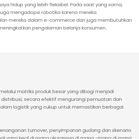
aya hidup yang lebih fleksibel. Pada saat yang sama,
 juga mengadopsi robotika karena mereka
lan mereka dalam e-commerce dan juga membutuhkan
k meningkatkan pengalaman belanja konsumen.
lalui matriks produk besar yang dibagi menjadi
distribusi, secara efektif mengurangi pemuatan dan
alam logistik yang cukup untuk memastikan berbagai
 penanganan turnover, penyimpanan gudang dan skenario
al -hal yang kecil di mana ukurannya di mana -mana di mana