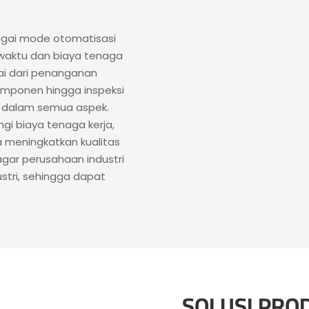
agai mode otomatisasi
waktu dan biaya tenaga
lai dari penanganan
omponen hingga inspeksi
g dalam semua aspek.
gi biaya tenaga kerja,
 meningkatkan kualitas
gar perusahaan industri
tri, sehingga dapat
SOLUSI PR