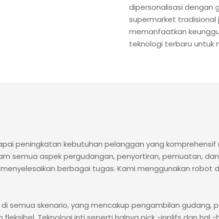
dipersonalisasi dengan g
supermarket tradisional
memanfaatkan keunggu
teknologi terbaru untu
pai peningkatan kebutuhan pelanggan yang komprehensif me
lam semua aspek pergudangan, penyortiran, pemuatan, dan 
 menyelesaikan berbagai tugas. Kami menggunakan robot d
bel di semua skenario, yang mencakup pengambilan gudang,
 fleksibel. Teknologi inti seperti halnya pick -inplifs dan h