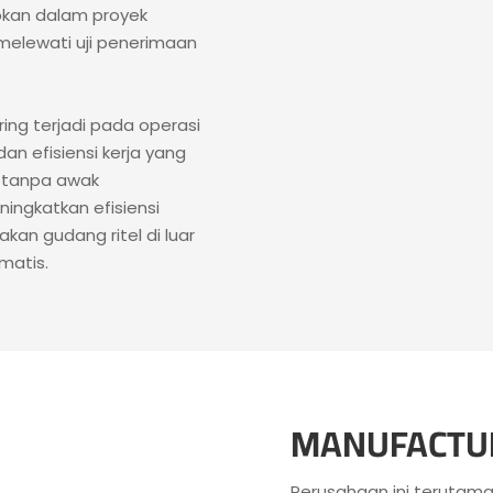
apkan dalam proyek
melewati uji penerimaan
ing terjadi pada operasi
an efisiensi kerja yang
n tanpa awak
ingkatkan efisiensi
an gudang ritel di luar
matis.
MANUFACTUR
Perusahaan ini terutama 