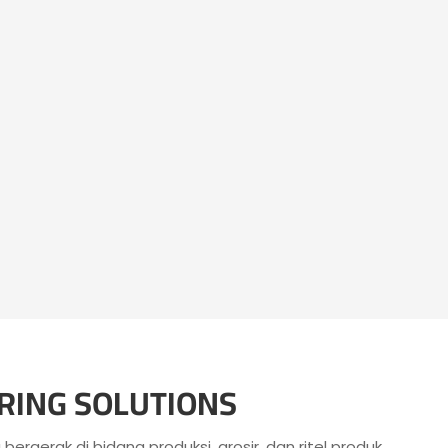
ING SOLUTIONS
bergerak di bidang produksi, grosir, dan ritel produk