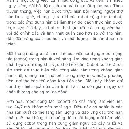
Hàn là một công việc tốn nhiều công sức và tiềm ẩn nhiều
nguy hiểm, đòi hỏi độ chính xác và tính nhất quán cao. Theo
truyền thống, việc hàn được thực hiện bởi những người thợ
hàn lành nghề, nhưng sự ra đời của robot cộng tác (cobot)
trong các ứng dụng hàn đã làm thay đổi cách thức hàn được
thực hiện. Giờ đây, cobot có thể thực hiện các công việc hàn
với độ chính xác và tính nhất quán cao hơn so với thợ hàn,
dẫn đến năng suất cao hơn và chất lượng mối hàn được cải
thiện.
Một trong những ưu điểm chính của việc sử dụng robot cộng
tác (cobot) trong hàn là khả năng làm việc trong không gian
chật hẹp và những khu vực khó tiếp cận. Cobot có thể được
lập trình để thực hiện các công việc hàn trong không gian
hạn chế, chẳng hạn như bên trong máy móc hoặc phương
tiện, nơi thợ hàn thủ công khó tiếp cận. Điều này không chỉ
cải thiện hiệu quả của quá trình hàn mà còn giảm nguy cơ
chấn thương cho người lao động.
Hơn nữa, robot cộng tác (cobot) có khả năng làm việc liên
tục 24/7 mà không cần nghỉ ngơi. Điều này có nghĩa là các
nhà sản xuất có thể tăng sản lượng và đáp ứng các thời hạn
chặt chẽ mà không ảnh hưởng đến chất lượng mối hàn. Việc
sử dụng cobot trong hàn cũng giảm nguy cơ xảy ra lỗi và
khuyết tật, vì các robot này được lập trình để thực hiện các