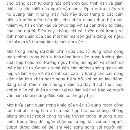
chơi bằng cách tự động hóa phần lớn quy trình hàn và giảm
thiểu sự cần thiết của người vận hành tiếp xúc trực tiếp với
hồ quang hàn. Những máy móc này được trang bị các cảm
biến và phần mềm tiên tiến cho phép chúng thực hiện các
nhiệm vụ hàn chính xác và phức tạp với sự can thiệp tối thiểu
của con người. Điều này không chỉ cải thiện chất lượng và
tính nhất quán của các mối hàn mà còn giảm đáng kể nguy
cơ tai nạn và thương tích tại nơi làm việc.
Một trong những ưu điểm chính của việc sử dụng robot cộng
tác (cobot) trong hàn là khả năng làm việc trong không gian
chật hẹp hoặc môi trường nguy hiểm, nơi người vận hành có
thể gặp rủi ro. Cobot có thể tiếp cận những không gian chật
hẹp và làm việc với độ chính xác cao, lý tưởng cho các công
việc hàn khó khăn hoặc nguy hiểm đối với người lao động.
Bằng cách đảm nhận những nhiệm vụ đầy thách thức này,
cobot giúp cải thiện an toàn tại nơi làm việc và bảo vệ người
vận hành khỏi những điều kiện có thể gây hại.
Một khía cạnh quan trọng khác của việc sử dụng robot cộng
tác (cobot) trong hàn là tính chất hợp tác của chúng. Không
giống như các robot công nghiệp truyền thống, thường được
nhốt trong lồng để ngăn chặn sự tương tác với con người,
cobot được thiết kế để làm việc song song với người vận