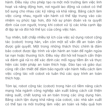
hành. Điều này cho phép tạo ra một môi trường làm việc linh
hoạt và năng động hơn, nơi người lao động và cobot có thể
bổ sung cho nhau các kỹ năng và khả năng. Bằng cách làm
việc cùng nhau, người vận hành có thể tập trung vào các
nhiệm vụ phức tạp hơn, đòi hỏi sự phán đoán và ra quyết
định của con người, trong khi cobot xử lý các khía cạnh lặp
đi lặp lại và đòi hỏi thể lực của công việc hàn.
Tuy nhiên, bất chấp nhiều lợi ích của việc sử dụng robot cộng
tác (cobot) trong hàn, vẫn còn một số vấn đề an toàn cần
được giải quyết. Một trong những thách thức chính là đảm
bảo cobot được lập trình và vận hành an toàn để ngăn ngừa
tai nạn hoặc thương tích. Điều này đòi hỏi kế hoạch cẩn thận
và đánh giá rủi ro để xác định các mối nguy tiềm ẩn và thực
hiện các biện pháp an toàn thích hợp. Đào tạo và giáo dục
cũng rất cần thiết để đảm bảo người vận hành hiểu cách làm
việc cộng tác với cobot và tuân thủ các quy trình an toàn
thích hợp.
Tóm lại, robot cộng tác (cobot) trong hàn có tiềm năng cách
mạng hóa ngành công nghiệp sản xuất bằng cách cải thiện
năng suất, chất lượng và an toàn trong các ứng dụng hàn.
Bằng cách tận dụng khả năng của cobot, các nhà sản xuất
có thể tạo ra môi trường làm việc an toàn và hiệu quả hơn