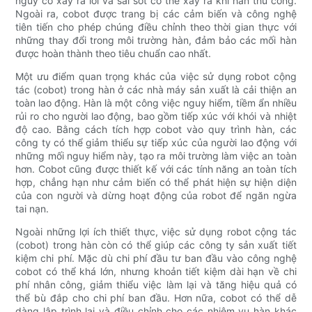
nguy cơ xảy ra lỗi và sai sót có thể xảy ra khi hàn thủ công.
Ngoài ra, cobot được trang bị các cảm biến và công nghệ
tiên tiến cho phép chúng điều chỉnh theo thời gian thực với
những thay đổi trong môi trường hàn, đảm bảo các mối hàn
được hoàn thành theo tiêu chuẩn cao nhất.
Một ưu điểm quan trọng khác của việc sử dụng robot cộng
tác (cobot) trong hàn ở các nhà máy sản xuất là cải thiện an
toàn lao động. Hàn là một công việc nguy hiểm, tiềm ẩn nhiều
rủi ro cho người lao động, bao gồm tiếp xúc với khói và nhiệt
độ cao. Bằng cách tích hợp cobot vào quy trình hàn, các
công ty có thể giảm thiểu sự tiếp xúc của người lao động với
những mối nguy hiểm này, tạo ra môi trường làm việc an toàn
hơn. Cobot cũng được thiết kế với các tính năng an toàn tích
hợp, chẳng hạn như cảm biến có thể phát hiện sự hiện diện
của con người và dừng hoạt động của robot để ngăn ngừa
tai nạn.
Ngoài những lợi ích thiết thực, việc sử dụng robot cộng tác
(cobot) trong hàn còn có thể giúp các công ty sản xuất tiết
kiệm chi phí. Mặc dù chi phí đầu tư ban đầu vào công nghệ
cobot có thể khá lớn, nhưng khoản tiết kiệm dài hạn về chi
phí nhân công, giảm thiểu việc làm lại và tăng hiệu quả có
thể bù đắp cho chi phí ban đầu. Hơn nữa, cobot có thể dễ
dàng lập trình lại và điều chỉnh cho các nhiệm vụ hàn khác