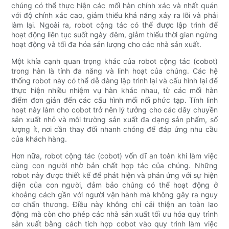
chúng có thể thực hiện các mối hàn chính xác và nhất quán
với độ chính xác cao, giảm thiểu khả năng xảy ra lỗi và phải
làm lại. Ngoài ra, robot cộng tác có thể được lập trình để
hoạt động liên tục suốt ngày đêm, giảm thiểu thời gian ngừng
hoạt động và tối đa hóa sản lượng cho các nhà sản xuất.
Một khía cạnh quan trọng khác của robot cộng tác (cobot)
trong hàn là tính đa năng và linh hoạt của chúng. Các hệ
thống robot này có thể dễ dàng lập trình lại và cấu hình lại để
thực hiện nhiều nhiệm vụ hàn khác nhau, từ các mối hàn
điểm đơn giản đến các cấu hình mối nối phức tạp. Tính linh
hoạt này làm cho cobot trở nên lý tưởng cho các dây chuyền
sản xuất nhỏ và môi trường sản xuất đa dạng sản phẩm, số
lượng ít, nơi cần thay đổi nhanh chóng để đáp ứng nhu cầu
của khách hàng.
Hơn nữa, robot cộng tác (cobot) vốn dĩ an toàn khi làm việc
cùng con người nhờ bản chất hợp tác của chúng. Những
robot này được thiết kế để phát hiện và phản ứng với sự hiện
diện của con người, đảm bảo chúng có thể hoạt động ở
khoảng cách gần với người vận hành mà không gây ra nguy
cơ chấn thương. Điều này không chỉ cải thiện an toàn lao
động mà còn cho phép các nhà sản xuất tối ưu hóa quy trình
sản xuất bằng cách tích hợp cobot vào quy trình làm việc