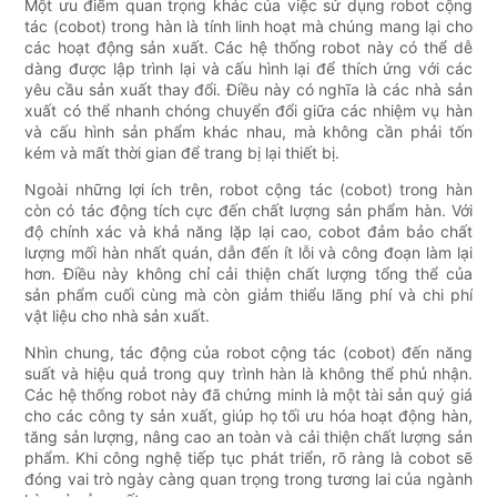
Một ưu điểm quan trọng khác của việc sử dụng robot cộng
tác (cobot) trong hàn là tính linh hoạt mà chúng mang lại cho
các hoạt động sản xuất. Các hệ thống robot này có thể dễ
dàng được lập trình lại và cấu hình lại để thích ứng với các
yêu cầu sản xuất thay đổi. Điều này có nghĩa là các nhà sản
xuất có thể nhanh chóng chuyển đổi giữa các nhiệm vụ hàn
và cấu hình sản phẩm khác nhau, mà không cần phải tốn
kém và mất thời gian để trang bị lại thiết bị.
Ngoài những lợi ích trên, robot cộng tác (cobot) trong hàn
còn có tác động tích cực đến chất lượng sản phẩm hàn. Với
độ chính xác và khả năng lặp lại cao, cobot đảm bảo chất
lượng mối hàn nhất quán, dẫn đến ít lỗi và công đoạn làm lại
hơn. Điều này không chỉ cải thiện chất lượng tổng thể của
sản phẩm cuối cùng mà còn giảm thiểu lãng phí và chi phí
vật liệu cho nhà sản xuất.
Nhìn chung, tác động của robot cộng tác (cobot) đến năng
suất và hiệu quả trong quy trình hàn là không thể phủ nhận.
Các hệ thống robot này đã chứng minh là một tài sản quý giá
cho các công ty sản xuất, giúp họ tối ưu hóa hoạt động hàn,
tăng sản lượng, nâng cao an toàn và cải thiện chất lượng sản
phẩm. Khi công nghệ tiếp tục phát triển, rõ ràng là cobot sẽ
đóng vai trò ngày càng quan trọng trong tương lai của ngành