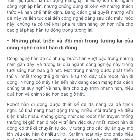
Tóm lại, robot hàn di động mang lại nhiều lợi ích cho ngành
công nghiệp hàn, nhưng chúng cũng đi kèm với những thách
thức và hạn chế nhất định. Bằng cách giải quyết những vấn
đề này và liên tục cải tiến công nghệ đằng sau các máy móc
này, chúng ta có thể khai phá ra tiềm năng lớn hơn nữa cho
các giải pháp hàn tự động trong tương lai.
- Những phát triển và đổi mới trong tương lai của
công nghệ robot hàn di động
Công nghệ hàn đã có những bước tiến vượt bậc trong những
năm gần đây, và tương lai của ngành công nghiệp này trông
tươi sáng hơn bao giờ hết. Một trong những bước phát triển
thú vị nhất trong thế giới hàn là sự trỗi dậy của robot hàn di
động. Những cỗ máy tiên tiến này đang cách mạng hóa cách
chúng ta suy nghĩ về hàn, làm cho quy trình nhanh hơn, hiệu
quả hơn và chính xác hơn bao giờ hết.
Robot hàn di động được thiết kế để đa năng và dễ thích
nghi, có khả năng hoạt động trong nhiều môi trường và điều
kiện khác nhau. Không giống như các robot hàn truyền thống
thường bị giới hạn ở một vị trí làm việc duy nhất, robot hàn di
động có thể di chuyển tự do, lý tưởng cho các dự án quy mô
lớn yêu cầu hàn ở nhiều vị trí. Sự linh hoạt này cho phép hiệu
quả và năng suất cao hơn, vì robot có thể dễ dàng điều chỉnh