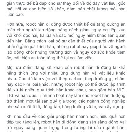
gian thực để bù đắp cho sự thay đổi về độ dày vật liệu, góc
mối nối và các biến số khác, đảm bảo chất lượng mối hàn
luôn cao.
Hơn nữa, robot hàn di động được thiết kế để tăng cường an
toàn cho người lao động bằng cách giảm nguy cơ tiếp xúc
với khói độc hại, tia lửa và các mối nguy hiểm khác liên quan
đến hàn. Bằng cách loại bỏ sự cần thiết của người vận hành
phải ở gần quá trình hàn, những robot này giúp bảo vệ người
lao động khỏi những thương tích và nguy cơ sức khỏe tiềm
ẩn, cải thiện an toàn tổng thể tại nơi làm việc.
Một ưu điểm đáng kể khác của robot hàn di động là khả
năng thích ứng với nhiều ứng dụng hàn và vật liệu khác
nhau. Cho dù làm việc với thép carbon, thép không gỉ, nhôm
hay các kim loại khác, những robot này có thể được lập trình
để xử lý nhiều quy trình hàn khác nhau, bao gồm hàn MIG,
TIG và hàn que. Tính linh hoạt này làm cho robot hàn di động
trở thành một tài sản quý giá trong các ngành công nghiệp
như sản xuất ô tô, đóng tàu, hàng không vũ trụ và xây dựng.
Khi nhu cầu về các giải pháp hàn nhanh hơn, hiệu quả hơn
tiếp tục tăng lên, robot hàn di động đang sẵn sàng đóng vai
trò ngày càng quan trọng trong tương lai của ngành hàn.