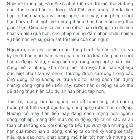
Nhìn về tương lai, có một số phát triển và đổi mới thú vị đang
chờ đón robot hàn di động. Một lĩnh vực trọng tâm là tích
hợp trí tuệ nhân tạo và công nghệ học máy, cho phép robot
học hỏi và thích nghi với những thách thức hàn mới trong thời
gian thực. Điều này sẽ làm cho robot hàn di động trở nên linh
hoạt và hiệu quả hơn, cho phép chúng đảm nhận nhiều nhiệm
vụ hàn hơn với sự giám sát tối thiểu của con người.
Ngoài ra, các nhà nghiên cứu đang tìm hiểu các vật liệu và
kỹ thuật hàn mới nhằm nâng cao hơn nữa khả năng của robot
hàn di động. Ví dụ, những tiến bộ trong công nghệ hàn laser
đang mở ra những khả năng mới cho việc hàn các vật liệu
đặc biệt như titan và nhôm, thường được sử dụng trong các
ứng dụng hàng không vũ trụ và ô tô. Bằng cách tận dụng
những công nghệ tiên tiến này, robot hàn di động sẽ có thể
dễ dàng thực hiện các dự án hàn phức tạp hơn.
Tóm lại, tương lai của ngành hàn rất tươi sáng, nhờ những
bước phát triển vượt bậc trong công nghệ robot hàn di động.
Những cỗ máy tiên tiến này đang cách mạng hóa ngành
công nghiệp, mang đến mức độ di động, độ chính xác và an
toàn chưa từng có. Khi chúng ta tiếp tục vượt qua những giới
hạn của robot hàn di động, chúng ta có thể kỳ vọng sẽ thấy
hiệu quả cao hơn, chất lượng mối hàn tốt hơn và những cơ