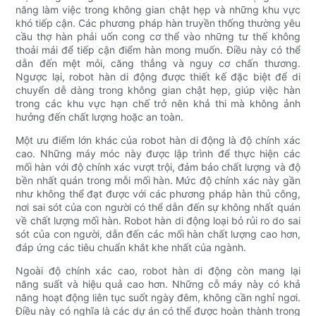
năng làm việc trong không gian chật hẹp và những khu vực
khó tiếp cận. Các phương pháp hàn truyền thống thường yêu
cầu thợ hàn phải uốn cong cơ thể vào những tư thế không
thoải mái để tiếp cận điểm hàn mong muốn. Điều này có thể
dẫn đến mệt mỏi, căng thẳng và nguy cơ chấn thương.
Ngược lại, robot hàn di động được thiết kế đặc biệt để di
chuyển dễ dàng trong không gian chật hẹp, giúp việc hàn
trong các khu vực hạn chế trở nên khả thi mà không ảnh
hưởng đến chất lượng hoặc an toàn.
Một ưu điểm lớn khác của robot hàn di động là độ chính xác
cao. Những máy móc này được lập trình để thực hiện các
mối hàn với độ chính xác vượt trội, đảm bảo chất lượng và độ
bền nhất quán trong mỗi mối hàn. Mức độ chính xác này gần
như không thể đạt được với các phương pháp hàn thủ công,
nơi sai sót của con người có thể dẫn đến sự không nhất quán
về chất lượng mối hàn. Robot hàn di động loại bỏ rủi ro do sai
sót của con người, dẫn đến các mối hàn chất lượng cao hơn,
đáp ứng các tiêu chuẩn khắt khe nhất của ngành.
Ngoài độ chính xác cao, robot hàn di động còn mang lại
năng suất và hiệu quả cao hơn. Những cỗ máy này có khả
năng hoạt động liên tục suốt ngày đêm, không cần nghỉ ngơi.
Điều này có nghĩa là các dự án có thể được hoàn thành trong