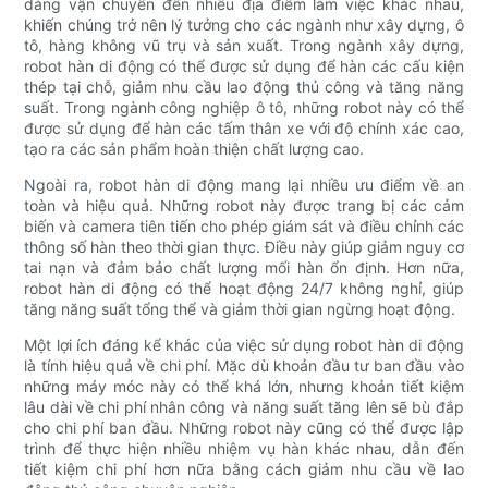
dàng vận chuyển đến nhiều địa điểm làm việc khác nhau,
khiến chúng trở nên lý tưởng cho các ngành như xây dựng, ô
tô, hàng không vũ trụ và sản xuất. Trong ngành xây dựng,
robot hàn di động có thể được sử dụng để hàn các cấu kiện
thép tại chỗ, giảm nhu cầu lao động thủ công và tăng năng
suất. Trong ngành công nghiệp ô tô, những robot này có thể
được sử dụng để hàn các tấm thân xe với độ chính xác cao,
tạo ra các sản phẩm hoàn thiện chất lượng cao.
Ngoài ra, robot hàn di động mang lại nhiều ưu điểm về an
toàn và hiệu quả. Những robot này được trang bị các cảm
biến và camera tiên tiến cho phép giám sát và điều chỉnh các
thông số hàn theo thời gian thực. Điều này giúp giảm nguy cơ
tai nạn và đảm bảo chất lượng mối hàn ổn định. Hơn nữa,
robot hàn di động có thể hoạt động 24/7 không nghỉ, giúp
tăng năng suất tổng thể và giảm thời gian ngừng hoạt động.
Một lợi ích đáng kể khác của việc sử dụng robot hàn di động
là tính hiệu quả về chi phí. Mặc dù khoản đầu tư ban đầu vào
những máy móc này có thể khá lớn, nhưng khoản tiết kiệm
lâu dài về chi phí nhân công và năng suất tăng lên sẽ bù đắp
cho chi phí ban đầu. Những robot này cũng có thể được lập
trình để thực hiện nhiều nhiệm vụ hàn khác nhau, dẫn đến
tiết kiệm chi phí hơn nữa bằng cách giảm nhu cầu về lao