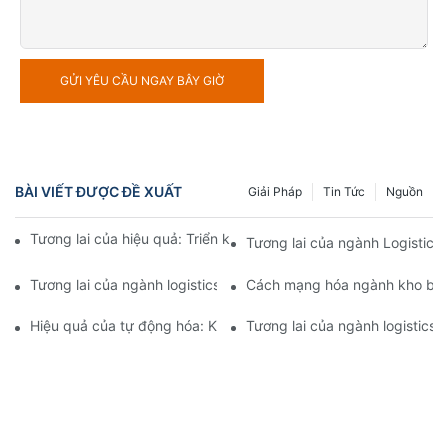
GỬI YÊU CẦU NGAY BÂY GIỜ
BÀI VIẾT ĐƯỢC ĐỀ XUẤT
Giải Pháp
Tin Tức
Nguồn
Tương lai của hiệu quả: Triển khai thiết bị tự động hóa kho hàng
Tương lai của ngành Logistics
Tương lai của ngành logistics: Tối đa hóa hiệu quả với hệ thống
Cách mạng hóa ngành kho bãi: 
Hiệu quả của tự động hóa: Kiểm soát hoạt động kho hàng của 
Tương lai của ngành logistics