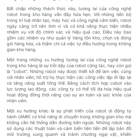
Bất chấp những thách thức này, tương lai của công nghệ
robot trong kho hàng vẫn đầy hứa hẹn. Với những tiến bộ
trong trí tuệ nhân tạo, máy học và công nghệ cảm biến, robot
ngày càng trở nên tinh vi và có khả năng thực hiện nhiều
nhiệm vụ với độ chính xác và hiệu quả cao. Điều này bao
gồm các nhiệm vụ như quản lý hàng tồn kho, chọn và đóng
gói hàng hóa, và thậm chí cả việc tự điều hướng trong không
gian kho hàng.
Một trong những xu hướng tương lai của công nghệ robot
trong kho hàng là sự trỗi dậy của robot cộng tác, hay còn gọi
là "cobot". Những robot này được thiết kế để làm việc cùng
với nhân viên, hỗ trợ họ thực hiện các công việc lặp đi lặp lại
và tăng năng suất tổng thể. Bằng cách tích hợp cobot vào
lực lượng lao động, các công ty có thể tối đa hóa hiệu quả
hoạt động đồng thời nâng cao sự an toàn và sức khỏe của
nhân viên.
Một xu hướng khác là sự phát triển của robot di động tự
hành (AMR) có khả năng di chuyển trong không gian kho mà
không cần hệ thống dẫn đường bên ngoài. Những robot này
sử dụng các thuật toán và cảm biến tiên tiến để lập bản đồ
môi trường xung quanh và tránh chướng ngại vật, khiến