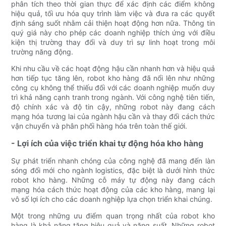
phân tích theo thời gian thực để xác định các điểm không
hiệu quả, tối ưu hóa quy trình làm việc và đưa ra các quyết
định sáng suốt nhằm cải thiện hoạt động hơn nữa. Thông tin
quý giá này cho phép các doanh nghiệp thích ứng với điều
kiện thị trường thay đổi và duy trì sự linh hoạt trong môi
trường năng động.
Khi nhu cầu về các hoạt động hậu cần nhanh hơn và hiệu quả
hơn tiếp tục tăng lên, robot kho hàng đã nổi lên như những
công cụ không thể thiếu đối với các doanh nghiệp muốn duy
trì khả năng cạnh tranh trong ngành. Với công nghệ tiên tiến,
độ chính xác và độ tin cậy, những robot này đang cách
mạng hóa tương lai của ngành hậu cần và thay đổi cách thức
vận chuyển và phân phối hàng hóa trên toàn thế giới.
- Lợi ích của việc triển khai tự động hóa kho hàng
Sự phát triển nhanh chóng của công nghệ đã mang đến làn
sóng đổi mới cho ngành logistics, đặc biệt là dưới hình thức
robot kho hàng. Những cỗ máy tự động này đang cách
mạng hóa cách thức hoạt động của các kho hàng, mang lại
vô số lợi ích cho các doanh nghiệp lựa chọn triển khai chúng.
Một trong những ưu điểm quan trọng nhất của robot kho
hàng là khả năng tăng hiệu quả và năng suất. Những robot