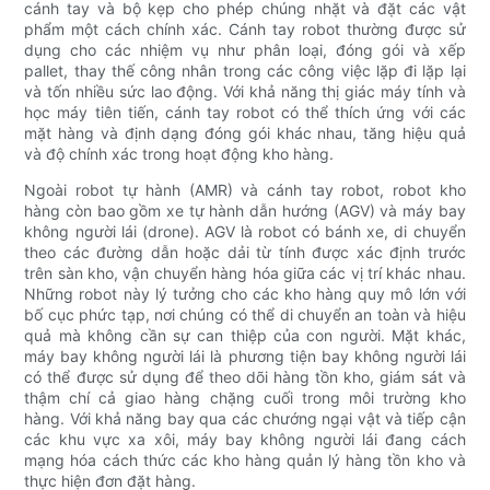
cánh tay và bộ kẹp cho phép chúng nhặt và đặt các vật
phẩm một cách chính xác. Cánh tay robot thường được sử
dụng cho các nhiệm vụ như phân loại, đóng gói và xếp
pallet, thay thế công nhân trong các công việc lặp đi lặp lại
và tốn nhiều sức lao động. Với khả năng thị giác máy tính và
học máy tiên tiến, cánh tay robot có thể thích ứng với các
mặt hàng và định dạng đóng gói khác nhau, tăng hiệu quả
và độ chính xác trong hoạt động kho hàng.
Ngoài robot tự hành (AMR) và cánh tay robot, robot kho
hàng còn bao gồm xe tự hành dẫn hướng (AGV) và máy bay
không người lái (drone). AGV là robot có bánh xe, di chuyển
theo các đường dẫn hoặc dải từ tính được xác định trước
trên sàn kho, vận chuyển hàng hóa giữa các vị trí khác nhau.
Những robot này lý tưởng cho các kho hàng quy mô lớn với
bố cục phức tạp, nơi chúng có thể di chuyển an toàn và hiệu
quả mà không cần sự can thiệp của con người. Mặt khác,
máy bay không người lái là phương tiện bay không người lái
có thể được sử dụng để theo dõi hàng tồn kho, giám sát và
thậm chí cả giao hàng chặng cuối trong môi trường kho
hàng. Với khả năng bay qua các chướng ngại vật và tiếp cận
các khu vực xa xôi, máy bay không người lái đang cách
mạng hóa cách thức các kho hàng quản lý hàng tồn kho và
thực hiện đơn đặt hàng.