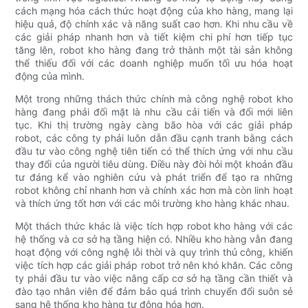
cách mạng hóa cách thức hoạt động của kho hàng, mang lại
hiệu quả, độ chính xác và năng suất cao hơn. Khi nhu cầu về
các giải pháp nhanh hơn và tiết kiệm chi phí hơn tiếp tục
tăng lên, robot kho hàng đang trở thành một tài sản không
thể thiếu đối với các doanh nghiệp muốn tối ưu hóa hoạt
động của mình.
Một trong những thách thức chính mà công nghệ robot kho
hàng đang phải đối mặt là nhu cầu cải tiến và đổi mới liên
tục. Khi thị trường ngày càng bão hòa với các giải pháp
robot, các công ty phải luôn dẫn đầu cạnh tranh bằng cách
đầu tư vào công nghệ tiên tiến có thể thích ứng với nhu cầu
thay đổi của người tiêu dùng. Điều này đòi hỏi một khoản đầu
tư đáng kể vào nghiên cứu và phát triển để tạo ra những
robot không chỉ nhanh hơn và chính xác hơn mà còn linh hoạt
và thích ứng tốt hơn với các môi trường kho hàng khác nhau.
Một thách thức khác là việc tích hợp robot kho hàng với các
hệ thống và cơ sở hạ tầng hiện có. Nhiều kho hàng vẫn đang
hoạt động với công nghệ lỗi thời và quy trình thủ công, khiến
việc tích hợp các giải pháp robot trở nên khó khăn. Các công
ty phải đầu tư vào việc nâng cấp cơ sở hạ tầng cần thiết và
đào tạo nhân viên để đảm bảo quá trình chuyển đổi suôn sẻ
sang hệ thống kho hàng tự động hóa hơn.