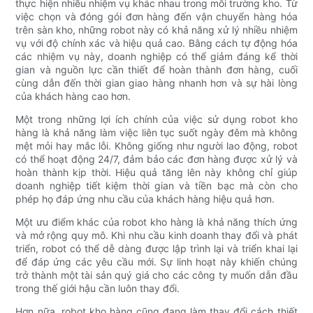
thực hiện nhiều nhiệm vụ khác nhau trong môi trường kho. Từ
việc chọn và đóng gói đơn hàng đến vận chuyển hàng hóa
trên sàn kho, những robot này có khả năng xử lý nhiều nhiệm
vụ với độ chính xác và hiệu quả cao. Bằng cách tự động hóa
các nhiệm vụ này, doanh nghiệp có thể giảm đáng kể thời
gian và nguồn lực cần thiết để hoàn thành đơn hàng, cuối
cùng dẫn đến thời gian giao hàng nhanh hơn và sự hài lòng
của khách hàng cao hơn.
Một trong những lợi ích chính của việc sử dụng robot kho
hàng là khả năng làm việc liên tục suốt ngày đêm mà không
mệt mỏi hay mắc lỗi. Không giống như người lao động, robot
có thể hoạt động 24/7, đảm bảo các đơn hàng được xử lý và
hoàn thành kịp thời. Hiệu quả tăng lên này không chỉ giúp
doanh nghiệp tiết kiệm thời gian và tiền bạc mà còn cho
phép họ đáp ứng nhu cầu của khách hàng hiệu quả hơn.
Một ưu điểm khác của robot kho hàng là khả năng thích ứng
và mở rộng quy mô. Khi nhu cầu kinh doanh thay đổi và phát
triển, robot có thể dễ dàng được lập trình lại và triển khai lại
để đáp ứng các yêu cầu mới. Sự linh hoạt này khiến chúng
trở thành một tài sản quý giá cho các công ty muốn dẫn đầu
trong thế giới hậu cần luôn thay đổi.
Hơn nữa, robot kho hàng cũng đang làm thay đổi cách thiết