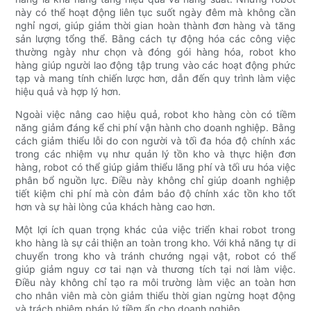
này có thể hoạt động liên tục suốt ngày đêm mà không cần
nghỉ ngơi, giúp giảm thời gian hoàn thành đơn hàng và tăng
sản lượng tổng thể. Bằng cách tự động hóa các công việc
thường ngày như chọn và đóng gói hàng hóa, robot kho
hàng giúp người lao động tập trung vào các hoạt động phức
tạp và mang tính chiến lược hơn, dẫn đến quy trình làm việc
hiệu quả và hợp lý hơn.
Ngoài việc nâng cao hiệu quả, robot kho hàng còn có tiềm
năng giảm đáng kể chi phí vận hành cho doanh nghiệp. Bằng
cách giảm thiểu lỗi do con người và tối đa hóa độ chính xác
trong các nhiệm vụ như quản lý tồn kho và thực hiện đơn
hàng, robot có thể giúp giảm thiểu lãng phí và tối ưu hóa việc
phân bổ nguồn lực. Điều này không chỉ giúp doanh nghiệp
tiết kiệm chi phí mà còn đảm bảo độ chính xác tồn kho tốt
hơn và sự hài lòng của khách hàng cao hơn.
Một lợi ích quan trọng khác của việc triển khai robot trong
kho hàng là sự cải thiện an toàn trong kho. Với khả năng tự di
chuyển trong kho và tránh chướng ngại vật, robot có thể
giúp giảm nguy cơ tai nạn và thương tích tại nơi làm việc.
Điều này không chỉ tạo ra môi trường làm việc an toàn hơn
cho nhân viên mà còn giảm thiểu thời gian ngừng hoạt động
và trách nhiệm pháp lý tiềm ẩn cho doanh nghiệp.