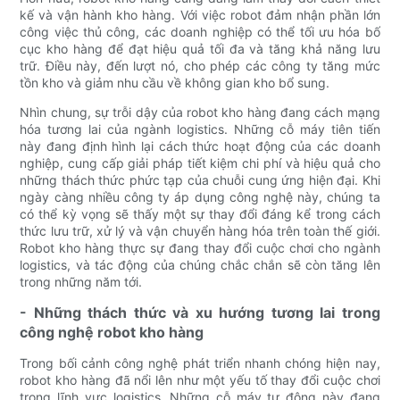
kế và vận hành kho hàng. Với việc robot đảm nhận phần lớn
công việc thủ công, các doanh nghiệp có thể tối ưu hóa bố
cục kho hàng để đạt hiệu quả tối đa và tăng khả năng lưu
trữ. Điều này, đến lượt nó, cho phép các công ty tăng mức
tồn kho và giảm nhu cầu về không gian kho bổ sung.
Nhìn chung, sự trỗi dậy của robot kho hàng đang cách mạng
hóa tương lai của ngành logistics. Những cỗ máy tiên tiến
này đang định hình lại cách thức hoạt động của các doanh
nghiệp, cung cấp giải pháp tiết kiệm chi phí và hiệu quả cho
những thách thức phức tạp của chuỗi cung ứng hiện đại. Khi
ngày càng nhiều công ty áp dụng công nghệ này, chúng ta
có thể kỳ vọng sẽ thấy một sự thay đổi đáng kể trong cách
thức lưu trữ, xử lý và vận chuyển hàng hóa trên toàn thế giới.
Robot kho hàng thực sự đang thay đổi cuộc chơi cho ngành
logistics, và tác động của chúng chắc chắn sẽ còn tăng lên
trong những năm tới.
- Những thách thức và xu hướng tương lai trong
công nghệ robot kho hàng
Trong bối cảnh công nghệ phát triển nhanh chóng hiện nay,
robot kho hàng đã nổi lên như một yếu tố thay đổi cuộc chơi
trong lĩnh vực logistics. Những cỗ máy tự động này đang