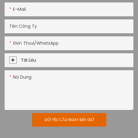
E-Mail
Tên Công Ty
Điện Thoại/WhatsApp
Tài Liệu
Nội Dung
GỬI YÊU CẦU NGAY BÂY GIỜ