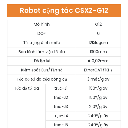
Robot cộng tác CSXZ-G12
Mô hình
G12
DOF
6
Tải trọng định mức
12Kilôgam
Bán kính làm việc tối đa
1300mm
Độ lặp lại
± 0,02mm
Kiểm soát Bus/Tần số
EtherCAT/1KHz
Tốc độ tối đa của công cụ
3 mét/giây
Tốc độ tối đa
trục-J1
150°/giây
trục-J2
150°/giây
trục-J3
210°/giây
trục-J4
240°/giây
trục-J5
240°/giây