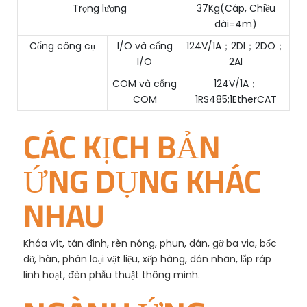
Trọng lượng
37Kg(Cáp, Chiều
dài=4m)
Cổng công cụ
I/O và cổng
124V/1A；2DI；2DO；
I/O
2AI
COM và cổng
124V/1A；
COM
1RS485;1EtherCAT
CÁC KỊCH BẢN
ỨNG DỤNG KHÁC
NHAU
Khóa vít, tán đinh, rèn nóng, phun, dán, gỡ ba via, bốc
dỡ, hàn, phân loại vật liệu, xếp hàng, dán nhãn, lắp ráp
linh hoạt, đèn phẫu thuật thông minh.