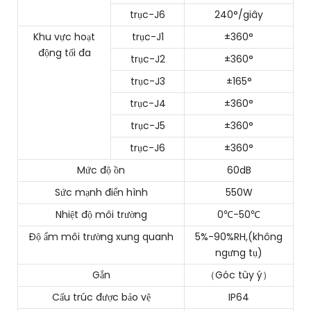
trục-J6
240°/giây
Khu vực hoạt
trục-J1
±360°
động tối đa
trục-J2
±360°
trục-J3
±165°
trục-J4
±360°
trục-J5
±360°
trục-J6
±360°
Mức độ ồn
60dB
Sức mạnh điển hình
550W
Nhiệt độ môi trường
0℃-50℃
Độ ẩm môi trường xung quanh
5%-90%RH,(không
ngưng tụ)
Gắn
（Góc tùy ý）
Cấu trúc được bảo vệ
IP64