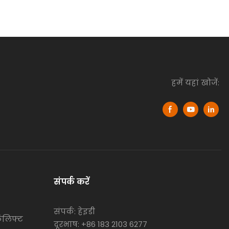
हमें यहां खोजें:
संपर्क करें
संपर्क: हेइडी
कलिफ्ट
दूरभाष: +86 183 2103 6277