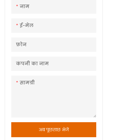
नाम
ई-मेल
फ़ोन
कंपनी का नाम
सामग्री
अब पूछताछ भेजें