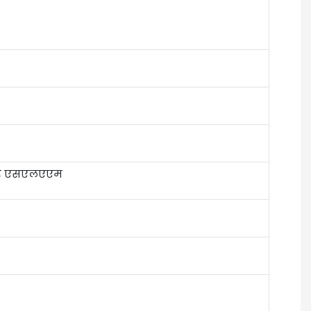
जर एसएलएएम