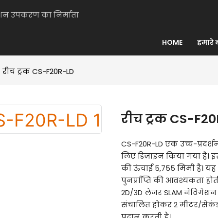
मेशन उपकरण का निर्माता
HOME
हमारे बा
रीच ट्रक CS-F20R-LD
रीच ट्रक CS-F2
CS-F20R-LD एक उच्च-प्रदर्शन व
लिए डिज़ाइन किया गया है। 
की ऊंचाई 5,755 मिमी है। यह
पुनर्प्राप्ति की आवश्यकता ह
2D/3D लेजर SLAM नेविगेशन से
संचालित होकर 2 मीटर/सेकं
प्रदान करती है।