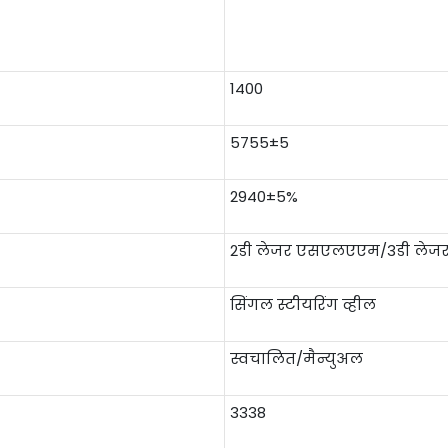
1400
5755±5
2940±5%
2डी लेजर एसएलएएम/3डी ले
सिंगल स्टीयरिंग व्हील
स्वचालित/मैन्युअल
3338