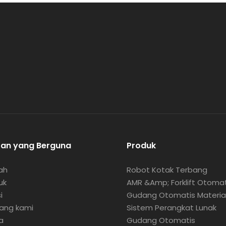
tan yang Berguna
Produk
ah
Robot Kotak Terbang
uk
AMR &amp; Forklift Otomat
i
Gudang Otomatis Materia
ang kami
Sistem Perangkat Lunak
a
Gudang Otomatis