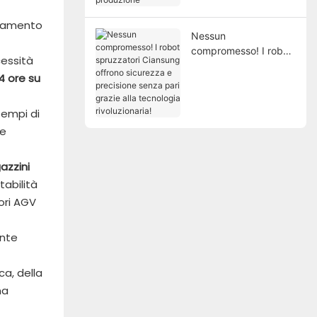
produzione
ilamento
Nessun
compromesso! I robot
cessità
spruzzatori Ciansung
4 ore su
offrono sicurezza e
precisione senza pari
grazie alla tecnologia
tempi di
rivoluzionaria!
 e
azzini
abilità
tori AGV
ente
ca, della
na