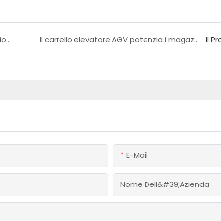
Progetto integrato di scaffalature e stoccaggio per una grande azienda cartaria in Indonesia
Il carrello elevatore AGV potenzia i magazzini automatizzati: dalla pianificazione all&#39;implementazione.
Il P
E-Mail
Nome Dell&#39;azienda