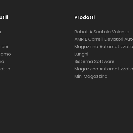
utili
Prodotti
a
Robot A Scatola Volante
AMR E Carrelli Elevatori Au
ioni
Magazzino Automatizzato 
siamo
Lunghi
ia
Sistema Software
atto
Magazzino Automatizzat
Mini Magazzino