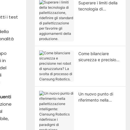
Superare i limiti della
tecnologia di
pallettizzazione,
ti i test
ridefinire gli standard
di pallettizzazione per
ella
favorire gli
onalità
aggiornamenti della
produzione.
empo
Come bilanciare
sicurezza e precisione
 in
nei robot di
del
spruzzatura? La
i
svolta di processo di
a
Ciansung Robotics.
Un nuovo punto di
uenti
riferimento nella
azione
pallettizzazione
al
intelligente: Ciansung
ile,
Robotics ridefinisce i
paradigmi di