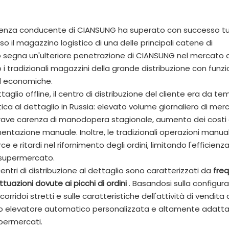
enti senza conducente di CIANSUNG ha superato con successo tut
o il magazzino logistico di una delle principali catene di
o segna un'ulteriore penetrazione di CIANSUNG nel mercato d
o i tradizionali magazzini della grande distribuzione con funzi
ed economiche.
glio offline, il centro di distribuzione del cliente era da t
stica al dettaglio in Russia: elevato volume giornaliero di merci
, grave carenza di manodopera stagionale, aumento dei costi 
mentazione manuale. Inoltre, le tradizionali operazioni manual
e ritardi nel rifornimento degli ordini, limitando l'efficienz
 supermercato.
centri di distribuzione al dettaglio sono caratterizzati da
freq
tuazioni dovute ai picchi di ordini
. Basandosi sulla configur
rridoi stretti e sulle caratteristiche dell'attività di vendita 
llo elevatore automatico personalizzata e altamente adattab
upermercati.