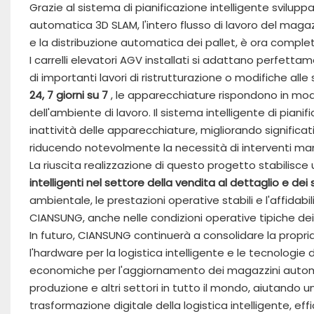
Grazie al sistema di pianificazione intelligente svilup
automatica 3D SLAM, l'intero flusso di lavoro del mag
e la distribuzione automatica dei pallet, è ora compl
I carrelli elevatori AGV installati si adattano perfett
di importanti lavori di ristrutturazione o modifiche alle
24, 7 giorni su 7
, le apparecchiature rispondono in modo 
dell'ambiente di lavoro. Il sistema intelligente di pian
inattività delle apparecchiature, migliorando signific
riducendo notevolmente la necessità di interventi manu
La riuscita realizzazione di questo progetto stabilisce
intelligenti nel settore della vendita al dettaglio e dei
ambientale, le prestazioni operative stabili e l'affidabil
CIANSUNG, anche nelle condizioni operative tipiche dei
In futuro, CIANSUNG continuerà a consolidare la prop
l'hardware per la logistica intelligente e le tecnologie 
economiche per l'aggiornamento dei magazzini automatizz
produzione e altri settori in tutto il mondo, aiutando
trasformazione digitale della logistica intelligente, e