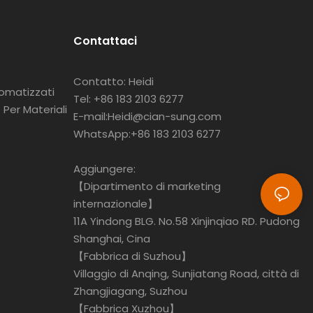
Contattaci
Contatto: Heidi
tomatizzati
Tel: +86 183 2103 6277
Per Materiali
E-mail:Heidi@cian-sung.com
WhatsApp:
+86 183 2103 6277
o
Aggiungere:
【Dipartimento di marketing
internazionale】
11A Yindong BLG. No.58 Xinjinqiao RD. Pudong
Shanghai, Cina
【Fabbrica di Suzhou】
Villaggio di Anqing, Sunjiatang Road, città di
Zhangjiagang, Suzhou
【Fabbrica Xuzhou】