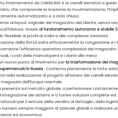
pato internamente da CIANSUNG e ai carrelli elevatori a guida
azzino, che comprende la ricezione, la movimentazione, l'imp
etamente automatizzato e a ciclo chiuso.
amente al layout originale del magazzino del cliente, senza ne
 scaffalature. Grazie
al funzionamento autonomo e stabile 2
flessibile ai picchi di ordini e alle complesse variazioni
ificazione della flotta evita efficacemente la congestione e i 
ativamente l'efficienza operativa complessiva del magazzino
ali, i costi della manodopera e i danni alle merci.
 un nuovo punto di riferimento per
la trasformazione dei mag
 supermercati in Russia
. Conferma pienamente la forte adatt
ità nella realizzazione di progetti all'estero dei carrelli eleva
 magazzini dell'Europa orientale.
ria presenza sul mercato globale, a perfezionare costantem
di integrazione dei sistemi, e a fornire soluzioni complete ed
ati per il settore della vendita al dettaglio, della logisti
 un numero sempre maggiore di aziende globali a realizzare u
fficiente ed economica.