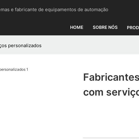
emas e fabricante de equipamentos de automação
HOME
SOBRE NÓS
PROD
ços personalizados
Fabricante
com serviç