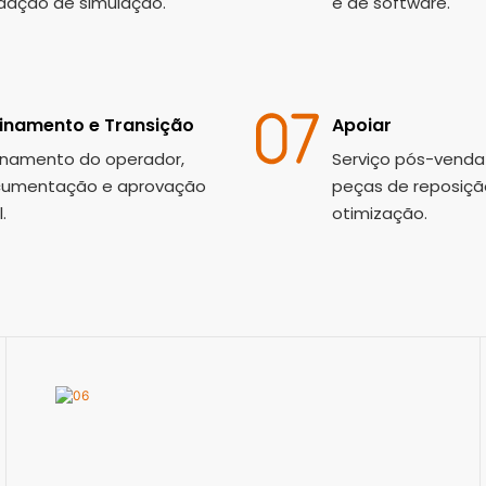
idação de simulação.
e de software.
inamento e Transição
Apoiar
inamento do operador,
Serviço pós-venda
umentação e aprovação
peças de reposiçã
.
otimização.