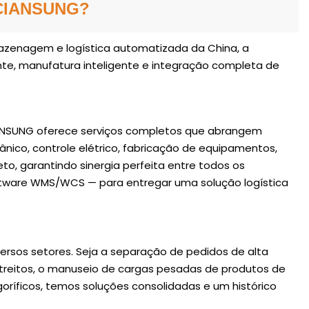
ta densidade
 CIANSUNG?
 caixas. Seu
spensa
azenagem e logística automatizada da China, a
 instalá-lo
te, manufatura inteligente e integração completa de
 economizando
e eficiente
ers. Ideal para
utos
IANSUNG oferece serviços completos que abrangem
 e outras
ico, controle elétrico, fabricação de equipamentos,
, garantindo sinergia perfeita entre todos os
tware WMS/WCS — para entregar uma solução logística
rsos setores. Seja a separação de pedidos de alta
treitos, o manuseio de cargas pesadas de produtos de
ríficos, temos soluções consolidadas e um histórico