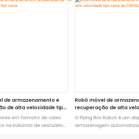
l de armazenamento e
Robô móvel de armazen
o de alta velocidade tipo
recuperação de alta vel
caixa da CIANSUNG
ores em formato de caixa
O Flying Box Robot é um dis
os na indústria de vestuário.
armazenagem automatizad
 com carrinhos AGV
do tipo "caixa para operado