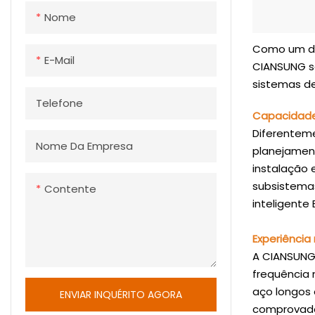
(Veículos 
Nome
eles realiz
de mercador
Como um dos
rápido, pos
E-Mail
CIANSUNG se
processame
sistemas de
capacidade
Telefone
eficiência 
Capacidade
Diferentem
Nome Da Empresa
planejament
instalação 
subsistema
Contente
inteligente
Experiência
A CIANSUNG 
frequência 
aço longos 
ENVIAR INQUÉRITO AGORA
comprovado