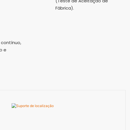
(Teste de Aceitação de
Fábrica).
 contínuo,
o e