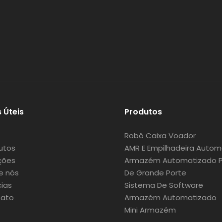
s Úteis
Produtos
Robô Caixa Voador
utos
AMR E Empilhadeira Autom
ções
Armazém Automatizado Pa
e nós
De Grande Porte
cias
Sistema De Software
ato
Armazém Automatizado
Mini Armazém