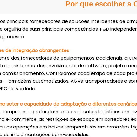
Guiados Automaticamente),
para armazenamento de al
Por que escolher a
am a entrega automatizada
e recuperação eficiente de
ias ao cliente, o que é
design leve e suspenso di
 principais fornecedores de soluções inteligentes de arm
sui alta capacidade de
modificações no piso: basta
 orgulha de suas principais competências: P&D independen
nto e melhora a
sobre prateleiras padrão,
 processo.
 de armazenamento e a
espaço. Operação altament
de recuperação.
e trabalho flexível em clust
s de integração abrangentes
e-commerce, snacks, prod
ente dos fornecedores de equipamentos tradicionais, a C
farmacêuticos, eletrônicos
o de sistemas, desenvolvimento de software, projeto mecân
indústrias.
e comissionamento. Controlamos cada etapa de cada projeto
s — armazéns automatizados, AGVs, transportadores e sof
 EPC de verdade.
 no setor e capacidade de adaptação a diferentes cenários
compreende profundamente os desafios logísticos em dive
no e-commerce, as restrições de espaço em corredores es
ou as operações em baixas temperaturas em armazéns frigo
 de implementações bem-sucedidas.