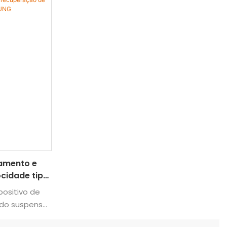
amento e
ocidade tipo
positivo de
o suspenso,
r", projetado