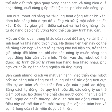
thể dẫn đến thời gian quay vòng nhanh hơn và tăng hiệu quả
hoạt động, cuối cùng giúp tiết kiệm chi phí cho các công ty.
Hơn nữa, robot dỡ hàng xe tải cũng hoạt động rất chính xác,
đảm bảo hàng hóa được dỡ xuống và xử lý một cách chuẩn
xác. Điều này giúp giảm thiểu sai sót và hư hỏng hàng hóa,
từ đó nâng cao chất lượng tổng thể của quy trình hậu cần.
Một ưu điểm quan trọng khác của robot dỡ hàng xe tải là tính
linh hoạt và khả năng thích ứng. Hệ thống tiên tiến này có thể
dễ dàng tích hợp vào cơ sở hạ tầng kho bãi hiện có, trở thành
giải pháp tiết kiệm chi phí cho các công ty muốn nâng cao
hoạt động hậu cần của mình. Thêm vào đó, robot có thể
được lập trình để xử lý nhiều loại hàng hóa khác nhau, phù
hợp với nhiều ngành công nghiệp và ứng dụng.
Bên cạnh những lợi ích về mặt vận hành, việc triển khai robot
bốc dỡ hàng hóa bằng xe tải cũng có thể tác động tích cực
đến sự an toàn và tinh thần làm việc của người lao động.
Bằng cách tự động hóa quy trình bốc dỡ, các công ty có thể
giảm bớt sức lao động thể chất cho người công nhân và giảm
thiểu nguy cơ chấn thương liên quan đến lao động chân tay.
Điều này có thể dẫn đến môi trường làm việc an toàn hơn và
sự hài lòng của nhân viên được cải thiện.