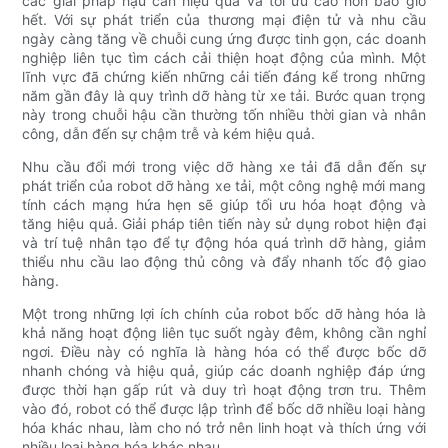
các giải pháp hậu cần hiệu quả và tối ưu cao hơn bao giờ
hết. Với sự phát triển của thương mại điện tử và nhu cầu
ngày càng tăng về chuỗi cung ứng được tinh gọn, các doanh
nghiệp liên tục tìm cách cải thiện hoạt động của mình. Một
lĩnh vực đã chứng kiến ​​những cải tiến đáng kể trong những
năm gần đây là quy trình dỡ hàng từ xe tải. Bước quan trọng
này trong chuỗi hậu cần thường tốn nhiều thời gian và nhân
công, dẫn đến sự chậm trễ và kém hiệu quả.
Nhu cầu đổi mới trong việc dỡ hàng xe tải đã dẫn đến sự
phát triển của robot dỡ hàng xe tải, một công nghệ mới mang
tính cách mạng hứa hẹn sẽ giúp tối ưu hóa hoạt động và
tăng hiệu quả. Giải pháp tiên tiến này sử dụng robot hiện đại
và trí tuệ nhân tạo để tự động hóa quá trình dỡ hàng, giảm
thiểu nhu cầu lao động thủ công và đẩy nhanh tốc độ giao
hàng.
Một trong những lợi ích chính của robot bốc dỡ hàng hóa là
khả năng hoạt động liên tục suốt ngày đêm, không cần nghỉ
ngơi. Điều này có nghĩa là hàng hóa có thể được bốc dỡ
nhanh chóng và hiệu quả, giúp các doanh nghiệp đáp ứng
được thời hạn gấp rút và duy trì hoạt động trơn tru. Thêm
vào đó, robot có thể được lập trình để bốc dỡ nhiều loại hàng
hóa khác nhau, làm cho nó trở nên linh hoạt và thích ứng với
nhiều loại hàng hóa khác nhau.