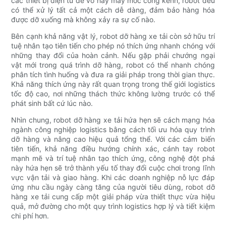
các thiết bị điện tử dễ vỡ hay máy móc cồng kềnh, robot đều
có thể xử lý tất cả một cách dễ dàng, đảm bảo hàng hóa
được dỡ xuống mà không xảy ra sự cố nào.
Bên cạnh khả năng vật lý, robot dỡ hàng xe tải còn sở hữu trí
tuệ nhân tạo tiên tiến cho phép nó thích ứng nhanh chóng với
những thay đổi của hoàn cảnh. Nếu gặp phải chướng ngại
vật mới trong quá trình dỡ hàng, robot có thể nhanh chóng
phân tích tình huống và đưa ra giải pháp trong thời gian thực.
Khả năng thích ứng này rất quan trọng trong thế giới logistics
tốc độ cao, nơi những thách thức không lường trước có thể
phát sinh bất cứ lúc nào.
Nhìn chung, robot dỡ hàng xe tải hứa hẹn sẽ cách mạng hóa
ngành công nghiệp logistics bằng cách tối ưu hóa quy trình
dỡ hàng và nâng cao hiệu quả tổng thể. Với các cảm biến
tiên tiến, khả năng điều hướng chính xác, cánh tay robot
mạnh mẽ và trí tuệ nhân tạo thích ứng, công nghệ đột phá
này hứa hẹn sẽ trở thành yếu tố thay đổi cuộc chơi trong lĩnh
vực vận tải và giao hàng. Khi các doanh nghiệp nỗ lực đáp
ứng nhu cầu ngày càng tăng của người tiêu dùng, robot dỡ
hàng xe tải cung cấp một giải pháp vừa thiết thực vừa hiệu
quả, mở đường cho một quy trình logistics hợp lý và tiết kiệm
chi phí hơn.