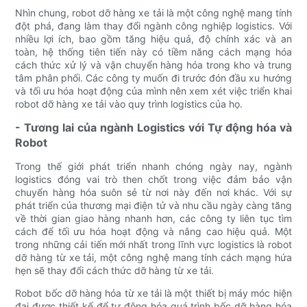
Nhìn chung, robot dỡ hàng xe tải là một công nghệ mang tính
đột phá, đang làm thay đổi ngành công nghiệp logistics. Với
nhiều lợi ích, bao gồm tăng hiệu quả, độ chính xác và an
toàn, hệ thống tiên tiến này có tiềm năng cách mạng hóa
cách thức xử lý và vận chuyển hàng hóa trong kho và trung
tâm phân phối. Các công ty muốn đi trước đón đầu xu hướng
và tối ưu hóa hoạt động của mình nên xem xét việc triển khai
robot dỡ hàng xe tải vào quy trình logistics của họ.
- Tương lai của ngành Logistics với Tự động hóa và
Robot
Trong thế giới phát triển nhanh chóng ngày nay, ngành
logistics đóng vai trò then chốt trong việc đảm bảo vận
chuyển hàng hóa suôn sẻ từ nơi này đến nơi khác. Với sự
phát triển của thương mại điện tử và nhu cầu ngày càng tăng
về thời gian giao hàng nhanh hơn, các công ty liên tục tìm
cách để tối ưu hóa hoạt động và nâng cao hiệu quả. Một
trong những cải tiến mới nhất trong lĩnh vực logistics là robot
dỡ hàng từ xe tải, một công nghệ mang tính cách mạng hứa
hẹn sẽ thay đổi cách thức dỡ hàng từ xe tải.
Robot bốc dỡ hàng hóa từ xe tải là một thiết bị máy móc hiện
đại được thiết kế để tự động hóa quá trình bốc dỡ hàng hóa