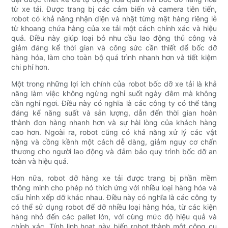
từ xe tải. Được trang bị các cảm biến và camera tiên tiến,
robot có khả năng nhận diện và nhặt từng mặt hàng riêng lẻ
từ khoang chứa hàng của xe tải một cách chính xác và hiệu
quả. Điều này giúp loại bỏ nhu cầu lao động thủ công và
giảm đáng kể thời gian và công sức cần thiết để bốc dỡ
hàng hóa, làm cho toàn bộ quá trình nhanh hơn và tiết kiệm
chi phí hơn.
Một trong những lợi ích chính của robot bốc dỡ xe tải là khả
năng làm việc không ngừng nghỉ suốt ngày đêm mà không
cần nghỉ ngơi. Điều này có nghĩa là các công ty có thể tăng
đáng kể năng suất và sản lượng, dẫn đến thời gian hoàn
thành đơn hàng nhanh hơn và sự hài lòng của khách hàng
cao hơn. Ngoài ra, robot cũng có khả năng xử lý các vật
nặng và cồng kềnh một cách dễ dàng, giảm nguy cơ chấn
thương cho người lao động và đảm bảo quy trình bốc dỡ an
toàn và hiệu quả.
Hơn nữa, robot dỡ hàng xe tải được trang bị phần mềm
thông minh cho phép nó thích ứng với nhiều loại hàng hóa và
cấu hình xếp dỡ khác nhau. Điều này có nghĩa là các công ty
có thể sử dụng robot để dỡ nhiều loại hàng hóa, từ các kiện
hàng nhỏ đến các pallet lớn, với cùng mức độ hiệu quả và
chính xác. Tính linh hoạt này biến robot thành một công cụ