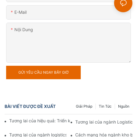
E-Mail
Nội Dung
GỬI YÊU CẦU NGAY BÂY GIỜ
BÀI VIẾT ĐƯỢC ĐỀ XUẤT
Giải Pháp
Tin Tức
Nguồn
Tương lai của hiệu quả: Triển khai thiết bị tự động hóa kho hàng
Tương lai của ngành Logistics
Tương lai của ngành logistics: Tối đa hóa hiệu quả với hệ thống
Cách mạng hóa ngành kho bãi: 