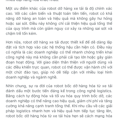
Một ưu điểm khác của robot dỡ hàng xe tải là độ chính xác
cao. Với các cảm biến và thuật toán tiên tiến, robot có khả
năng dỡ hàng an toàn và hiệu quả mà không gây hư hỏng
hoặc sai sót. Điều này không chỉ cải thiện hiệu quả tổng thể
của quy trình mà còn giảm nguy cơ xảy ra những sai sót và
chậm trễ tốn kém.
Hơn nữa, robot dỡ hàng xe tải được thiết kế để dễ dàng lắp
đặt và tích hợp vào các hệ thống hậu cần hiện có. Điều này
có nghĩa là các doanh nghiệp có thể nhanh chóng triển khai
công nghệ này mà không cần phải cải tạo lớn hoặc gây gián
đoạn hoạt động. Với giao diện thân thiện với người dùng và
các điều khiển trực quan, robot có thể được vận hành chỉ với
một chút đào tạo, giúp nó dễ tiếp cận với nhiều loại hình
doanh nghiệp và ngành nghề.
Nhìn chung, sự ra đời của robot bốc dỡ hàng hóa từ xe tải
đánh dấu một bước tiến đáng kể trong công nghệ logistics.
Bằng cách tự động hóa và tối ưu hóa quy trình bốc dỡ, các
doanh nghiệp có thể nâng cao hiệu quả, giảm chi phí và tăng
cường khả năng cạnh tranh tổng thể. Khi nhu cầu về các giải
pháp logistics nhanh hơn và hiệu quả hơn tiếp tục tăng lên,
robot bốc dỡ hàng hóa từ xe tải hứa hẹn sẽ cách mạng hóa