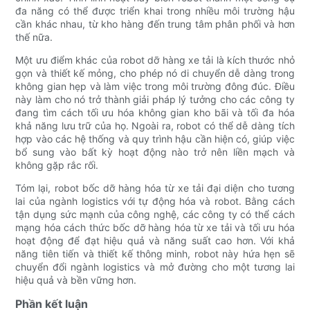
đa năng có thể được triển khai trong nhiều môi trường hậu
cần khác nhau, từ kho hàng đến trung tâm phân phối và hơn
thế nữa.
Một ưu điểm khác của robot dỡ hàng xe tải là kích thước nhỏ
gọn và thiết kế mỏng, cho phép nó di chuyển dễ dàng trong
không gian hẹp và làm việc trong môi trường đông đúc. Điều
này làm cho nó trở thành giải pháp lý tưởng cho các công ty
đang tìm cách tối ưu hóa không gian kho bãi và tối đa hóa
khả năng lưu trữ của họ. Ngoài ra, robot có thể dễ dàng tích
hợp vào các hệ thống và quy trình hậu cần hiện có, giúp việc
bổ sung vào bất kỳ hoạt động nào trở nên liền mạch và
không gặp rắc rối.
Tóm lại, robot bốc dỡ hàng hóa từ xe tải đại diện cho tương
lai của ngành logistics với tự động hóa và robot. Bằng cách
tận dụng sức mạnh của công nghệ, các công ty có thể cách
mạng hóa cách thức bốc dỡ hàng hóa từ xe tải và tối ưu hóa
hoạt động để đạt hiệu quả và năng suất cao hơn. Với khả
năng tiên tiến và thiết kế thông minh, robot này hứa hẹn sẽ
chuyển đổi ngành logistics và mở đường cho một tương lai
hiệu quả và bền vững hơn.
Phần kết luận