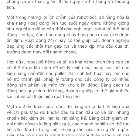
chóng và an toàn, giảm thiểu nguy cơ hư hỏng và thương
tích.
Một trong những lợi ích chính của robot bốc dỡ hàng hóa là
khả năng hoạt động liên tục suốt ngày đêm. Không giống
như người lao động cần thời gian nghỉ ngơi, robot có thể hoạt
động liên tục, đảm bảo dòng chảy hàng hóa ra vào kho luôn
ổn định. Hoạt động 24/7 này có thể giúp các doanh nghiệp
đáp ứng các thời hạn gấp rút và theo kịp nhu cầu của thị
trường đang thay đổi nhanh chóng.
Hơn nữa, robot dỡ hàng xe tải có khả năng thích ứng cao và
có thể được lập trình để xử lý nhiều loại hàng hóa, từ các
kiện hàng nhỏ đến các pallet lớn. Tính linh hoạt này làm cho
nó trở thành giải pháp lý tưởng cho các công ty có nhiều
dòng sản phẩm và mức tồn kho biến động. Bằng cách tự
động hóa quy trình dỡ hàng, doanh nghiệp có thể giảm thiểu
sai sót và cải thiện hiệu quả tổng thể.
Một ưu điểm khác của robot dỡ hàng xe tải là tính hiệu quả
về chi phí. Mặc dù khoản đầu tư ban đầu có vẻ lớn, nhưng
khoản tiết kiệm dài hạn lại rất đáng kể. Bằng cách giảm chi
phí nhân công và tăng hiệu quả, các doanh nghiệp có thể thu
hồi vốn đầu tư trong một khoảng thời gian tương đối ngắn.
Điều này có nghĩa là robot không chỉ cải thiện năng suất mà