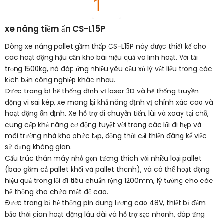
xe nâng tiềm ẩn CS-L15P
Dòng xe nâng pallet gầm thấp CS-L15P này được thiết kế cho
các hoạt động hậu cần kho bãi hiệu quả và linh hoạt. Với tải
trọng 1500kg, nó đáp ứng nhiều yêu cầu xử lý vật liệu trong các
kịch bản công nghiệp khác nhau.
Được trang bị hệ thống định vị laser 3D và hệ thống truyền
động vi sai kép, xe mang lại khả năng định vị chính xác cao và
hoạt động ổn định. Xe hỗ trợ di chuyển tiến, lùi và xoay tại chỗ,
cung cấp khả năng cơ động tuyệt vời trong các lối đi hẹp và
môi trường nhà kho phức tạp, đồng thời cải thiện đáng kể việc
sử dụng không gian.
Cấu trúc thân máy nhỏ gọn tương thích với nhiều loại pallet
(bao gồm cả pallet khối và pallet thanh), và có thể hoạt động
hiệu quả trong lối đi tiêu chuẩn rộng 1200mm, lý tưởng cho các
hệ thống kho chứa mật độ cao.
Được trang bị hệ thống pin dung lượng cao 48V, thiết bị đảm
bảo thời gian hoạt động lâu dài và hỗ trợ sạc nhanh, đáp ứng