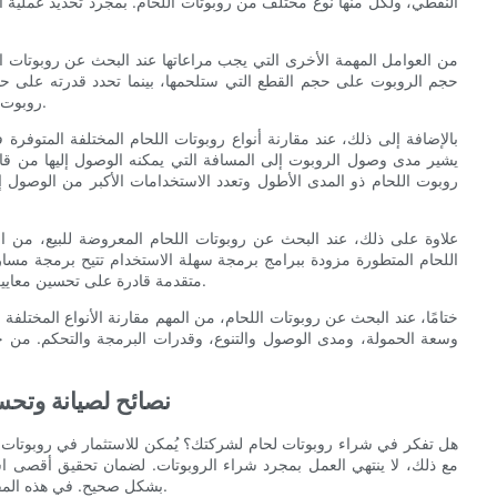
النقطي، ولكل منها نوع مختلف من روبوتات اللحام. بمجرد تحديد عملية 
من العوامل المهمة الأخرى التي يجب مراعاتها عند البحث عن روبوتات ا
حجم الروبوت على حجم القطع التي ستلحمها، بينما تحدد قدرته على حم
روبوت لحام يتناسب مع حجم ووزن القطع لضمان الأداء الأمثل والكفاءة العالية.
بالإضافة إلى ذلك، عند مقارنة أنواع روبوتات اللحام المختلفة المتوف
يشير مدى وصول الروبوت إلى المسافة التي يمكنه الوصول إليها من قاع
روبوت اللحام ذو المدى الأطول وتعدد الاستخدامات الأكبر من الوصول إ
علاوة على ذلك، عند البحث عن روبوتات اللحام المعروضة للبيع، من ال
اللحام المتطورة مزودة ببرامج برمجة سهلة الاستخدام تتيح برمجة مسار
متقدمة قادرة على تحسين معايير اللحام في الوقت الفعلي، مما يؤدي إلى تحسين جودة اللحام واتساقه.
ختامًا، عند البحث عن روبوتات اللحام، من المهم مقارنة الأنواع المختلف
وسعة الحمولة، ومدى الوصول والتنوع، وقدرات البرمجة والتحكم. من خل
- نصائح لصيانة وتح
هل تفكر في شراء روبوتات لحام لشركتك؟ يُمكن للاستثمار في روبوتات اللح
مع ذلك، لا ينتهي العمل بمجرد شراء الروبوتات. لضمان تحقيق أقصى اس
بشكل صحيح. في هذه المقالة، سنُقدّم لك نصائح لصيانة روبوتات اللحام وتحسين أدائها بعد الشراء.