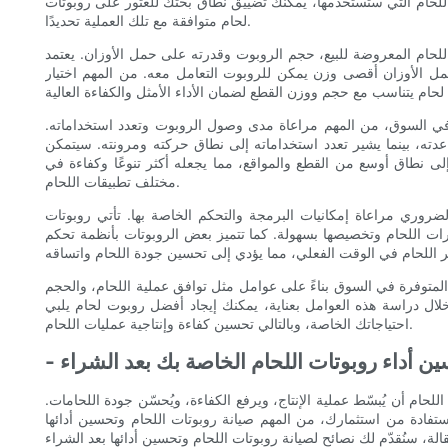
اللحام التي ستستخدمها، يمكنك تضييق نطاق بحثك للعثور على روبوتات
لحام متوافقة مع تلك العملية تحديدًا.
للحام المعروضة للبيع، حجم الروبوت وقدرته على حمل الأوزان. يعتمد
ل الأوزان أقصى وزن يمكن للروبوت التعامل معه. من المهم اختيار
رة في السوق، من المهم مراعاة مدى وصول الروبوت وتعدد استخداماته.
دته، بينما يشير تعدد استخداماته إلى نطاق حركته ومرونته. سيتمكن
لى نطاق أوسع من القطع والمواقع، مما يجعله أكثر تنوعًا وكفاءة في
مختلف تطبيقات اللحام.
ضروري مراعاة إمكانيات البرمجة والتحكم الخاصة بها. تأتي روبوتات
ات اللحام وتخصيصها بسهولة. كما تتميز بعض الروبوتات بأنظمة تحكم
ة المتوفرة في السوق بناءً على عوامل مثل توافق عملية اللحام، والحجم
ال دراسة هذه العوامل بعناية، يمكنك إيجاد أفضل روبوت لحام يلبي
احتياجاتك الخاصة، وبالتالي تحسين كفاءة وإنتاجية عمليات اللحام.
سين أداء روبوتات اللحام الخاصة بك بعد الشراء
ام أن يُبسّط عملية الإنتاج، ويرفع الكفاءة، ويُحسّن جودة اللحامات.
تفادة من استثمارك، من المهم صيانة روبوتات اللحام وتحسين أدائها