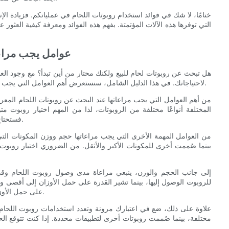
ختامًا، لا شك في فوائد استخدام روبوتات اللحام في عملياتكم. فزيادة ال
التي توفرها هذه الآلات المؤتمتة. بفهم هذه الفوائد ومعرفة كيفية العثور ع
- عوامل يجب مراعا
هل تبحث عن روبوتات لحام للبيع ولكنك محتار من أين تبدأ؟ مع وجود الع
لاحتياجاتك. في هذا الدليل الشامل، سنستعرض أهم العوامل التي يجب مراعاتها عند اختيار روبوتات اللحام، لمساعدتك على اتخاذ قرار مدروس.
من أهم العوامل التي يجب مراعاتها عند البحث عن روبوتات اللحام المعرو
المختلفة أنواعًا مختلفة من الروبوتات، لذا من المهم اختيار روبوت م
ستستخدم لحام MIG، فستحتاج إلى روبوت مصمم خصيصًا لهذا النوع من اللحام.
من العوامل المهمة الأخرى التي يجب مراعاتها حجم ووزن المكونات الت
بينما صُممت أخرى للمكونات الأكبر والأثقل. من الضروري اختيار روبو
إلى جانب الحجم والوزن، ينبغي مراعاة مدى وصول روبوت اللحام وقد
للروبوت الوصول إليها، بينما تشير القدرة على حمل الأوزان إلى أقصى 
على حمل الأوزان يتناسبان مع حجم ووزن المكونات التي ستلحمها لضمان الأداء الأمثل.
علاوة على ذلك، ضع في اعتبارك مرونة وتعدد استخدامات روبوت اللحام. ف
مختلفة، بينما صُممت روبوتات أخرى لتطبيقات محددة. إذا كنت تتوقع ا