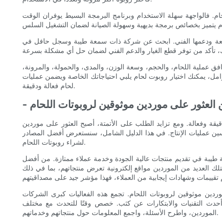
م. فالواجهة سهلة الاستخدام وبرنامج البرمجة البسيط يوفران الوقت
لمصنعة ودعمها الفني. ابحث عن شركة ذات سمعة طيبة وسجل حافل في
افق عملية اللحام، والحجم، وسعة الوزن، والمدى، والحمولة، والمرونة،
امل، يمكنك اختيار روبوت لحام يلبي احتياجاتك الخاصة ويضمن عمليات
لحام فعالة ودقيقة.
ن العثور على موردين موثوقين لروبوتات اللحام
قيقة وفعالة. ومع تزايد الطلب على الأتمتة، أصبح العثور على موردين
حسين عمليات الإنتاج. في هذا الدليل الشامل، سنستعرض أفضل المصادر
لشراء روبوتات اللحام.
ة طيبة في تقديم منتجات عالية الجودة وخدمة عملاء ممتازة. من أفضل
ك العديد من الموردين مواقع إلكترونية تعرض منتجاتهم، بما في ذلك
 موردين موثوقين لروبوتات اللحام. تجمع هذه الفعاليات كبرى الشركات
أحدث التقنيات والابتكارات عن كثب. خصص وقتًا للتحدث مع مختلف
الموردين، واطرح الأسئلة، واجمع المعلومات حول منتجاتهم وخدماتهم.