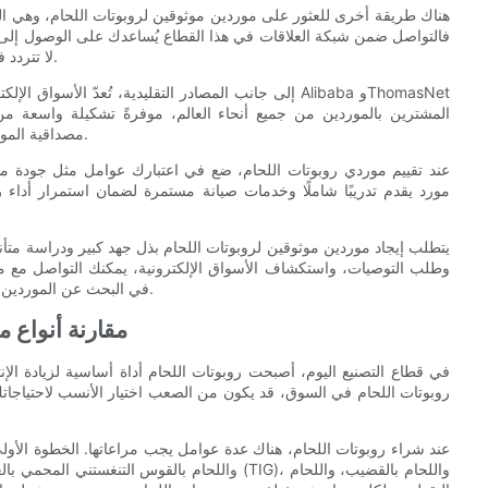
هناك طريقة أخرى للعثور على موردين موثوقين لروبوتات اللحام، وهي ا
فالتواصل ضمن شبكة العلاقات في هذا القطاع يُساعدك على الوصول إلى م
لا تتردد في طلب التوصيات والتواصل مع عدة موردين لمقارنة الأسعار والعروض.
إلى جانب المصادر التقليدية، تُعدّ الأسواق الإلكترونية 
مصداقية الموردين على هذه المنصات وقراءة تقييمات المشترين الآخرين قبل الشراء.
عند تقييم موردي روبوتات اللحام، ضع في اعتبارك عوامل مثل جودة منت
مورد يقدم تدريبًا شاملًا وخدمات صيانة مستمرة لضمان استمرار أداء 
يتطلب إيجاد موردين موثوقين لروبوتات اللحام بذل جهد كبير ودراسة متأني
وطلب التوصيات، واستكشاف الأسواق الإلكترونية، يمكنك التواصل مع مو
في البحث عن الموردين المحتملين وتقييمهم لاتخاذ قرار مدروس يُفيد عملك على المدى الطويل.
- مقارنة أنواع
في قطاع التصنيع اليوم، أصبحت روبوتات اللحام أداة أساسية لزيادة ال
روبوتات اللحام في السوق، قد يكون من الصعب اختيار الأنسب لاحتياجات
عند شراء روبوتات اللحام، هناك عدة عوامل يجب مراعاتها. الخطوة الأول