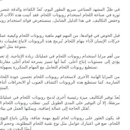
في ظلّ المشهد الصناعي سريع التطور اليوم، تُعدّ الكفاءة والدقة عنصر
ثورة في صناعة اللحام استخدام روبوتات اللحام. فقد أثبتت هذه الآلات الم
وخفض التكاليف. في هذا الدليل الشامل، سنستعرض فوائد استخدام روبوتا
قبل الخوض في فوائدها، من المهم فهم ماهية روبوتات اللحام وكيفية عملها
حركات الإنسان لأداء مهام اللحام. تُبرمج هذه الروبوتات لاتباع تعليمات 
متنوعة مثل أجهزة استشعار متطورة وكاميرات وأنظمة برمجية لضمان دقة وضع اللحام.
من أهم مزايا استخدام روبوتات اللحام في عملياتك زيادة الإنتاجية. إذ 
يؤدي إلى مستويات إنتاج أعلى. كما أنها تتميز بسرعة لحام أعلى مقارنةً 
تستطيع روبوتات اللحام التعامل مع المهام المتكررة بسهولة، مما يتيح للعاملين التركيز على الجوانب الأكثر تعقيدًا وإبداعًا في العمل.
من المزايا الهامة الأخرى لاستخدام روبوتات اللحام تحسين جودة اللحام
الصارمة. كما تستطيع هذه الروبوتات اكتشاف العيوب أو الانحرافات أثنا
المنتج النهائي بأعلى جودة ويقلل من احتمالية إعادة العمل أو رفض المنتجات.
يُعدّ توفير التكاليف ميزة رئيسية أخرى لدمج روبوتات اللحام في عمليات
مرتفعًا، إلا أن التوفير على المدى الطويل كبير. تتطلب روبوتات اللحام ال
تُقلل الحاجة إلى عمالة إضافية، ويمكنها العمل في بيئات خطرة أو صعبة، مما يُوفر تكاليف العمالة ويُحسّن سلامة مكان العمل.
قد يكون العثور على روبوتات لحام للبيع مهمة شاقة، ولكن باتباع النهج 
اللحام، ضع في اعتبارك عوامل مثل نوع تقنية اللحام المطلوبة، وحجم ا
أيضًا البحث عن مصنّعين وموردين موثوقين لضمان استثمارك في آلة عالية الجودة وموثوقة.