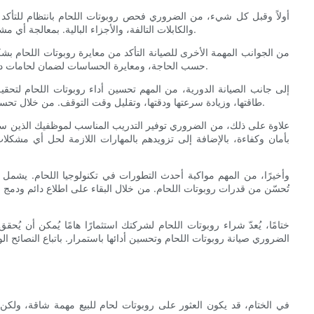
أولاً وقبل كل شيء، من الضروري فحص روبوتات اللحام بانتظام للتأك
والكابلات التالفة، والأجزاء البالية. بمعالجة أي مشكلة مبكراً، يمكنك منع ظهور مشاكل أكثر خطورة وإطالة عمر روبوتاتك.
من الجوانب المهمة الأخرى للصيانة التأكد من معايرة روبوتات اللحام
حسب الحاجة، ومعايرة الحساسات لضمان لحامات دقيقة. تساعد المعايرة الدورية في الحفاظ على جودة اللحامات واتساقها.
إلى جانب الصيانة الدورية، من المهم تحسين أداء روبوتات اللحام لتح
طاقتها، وزيادة سرعتها ودقتها، وتقليل وقت التوقف. من خلال تحسين أداء الروبوتات، يمكنك زيادة الإنتاجية وخفض تكاليف الإنتاج الإجمالية.
علاوة على ذلك، من الضروري توفير التدريب المناسب لموظفيك الذين سيع
بأمان وكفاءة، بالإضافة إلى تزويدهم بالمهارات اللازمة لحل أي مش
وأخيرًا، من المهم مواكبة أحدث التطورات في تكنولوجيا اللحام. يشمل ذ
تُحسّن من قدرات روبوتات اللحام. من خلال البقاء على اطلاع دائم ودمج
ختامًا، يُعدّ شراء روبوتات اللحام لشركتك استثمارًا هامًا يُمكن أن يُ
الضروري صيانة روبوتات اللحام وتحسين أدائها باستمرار. باتباع النصائح ا
في الختام، قد يكون العثور على روبوتات لحام للبيع مهمة شاقة، ولكن 