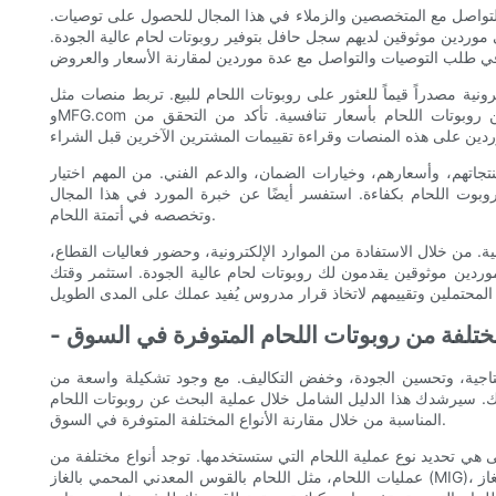
لتواصل مع المتخصصين والزملاء في هذا المجال للحصول على توصيات.
وردين موثوقين لديهم سجل حافل بتوفير روبوتات لحام عالية الجودة.
مصدراً قيماً للعثور على روبوتات اللحام للبيع. تربط منصات مثل Alibaba وThomasNet
وMFG.com المشترين بالموردين من جميع أنحاء العالم، موفرةً تشكيلة واسعة من روبوتات اللحام بأسعار تنافسية. تأكد من التحقق من
جاتهم، وأسعارهم، وخيارات الضمان، والدعم الفني. من المهم اختيار
روبوت اللحام بكفاءة. استفسر أيضًا عن خبرة المورد في هذا المجال
وتخصصه في أتمتة اللحام.
ة. من خلال الاستفادة من الموارد الإلكترونية، وحضور فعاليات القطاع،
ردين موثوقين يقدمون لك روبوتات لحام عالية الجودة. استثمر وقتك
 مختلفة من روبوتات اللحام المتوفرة في السوق
إنتاجية، وتحسين الجودة، وخفض التكاليف. مع وجود تشكيلة واسعة من
ك. سيرشدك هذا الدليل الشامل خلال عملية البحث عن روبوتات اللحام
المناسبة من خلال مقارنة الأنواع المختلفة المتوفرة في السوق.
ى هي تحديد نوع عملية اللحام التي ستستخدمها. توجد أنواع مختلفة من
عمليات اللحام، مثل اللحام بالقوس المعدني المحمي بالغاز (MIG)، واللحام بالقوس التنغستني المحمي بالغاز (TIG)، واللحام بالقضيب، واللحام