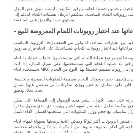
إنتاجية، وتحسين جودة اللحام، وتوفير التكاليف، ليست سوى بعض المزايا
لى روبوتات اللحام المناسبة، يمكنكم الارتقاء بعمليات اللحام لديكم إلى
مستوى جديد والتفوق على المنافسة.
تها عند اختيار روبوتات اللحام المعروضة للبيع
ديد من الخيارات المتاحة، قد يكون من الصعب إيجاد الروبوت المناسب
ضة للبيع هو نوع عملية اللحام التي ستستخدمها. تتطلب عمليات اللحام
توافق مع عملية اللحام التي ستستخدمها. على سبيل المثال، إذا كنت
ي ستلحمها. بعض روبوتات اللحام مصممة للمكونات الصغيرة والخفيفة،
ت قادر على التعامل مع حجم ووزن المكونات التي ستعمل عليها لضمان
لحام فعال ودقيق.
رته على حمل الأوزان. يشير مدى الوصول إلى المسافة التي يمكن
وزن يمكنه التعامل معه. من المهم اختيار روبوت ذي مدى وصول وقدرة
بعض الروبوتات أكثر تنوعًا ويمكن إعادة برمجتها بسهولة لمهام لحام
لحاجة إلى لحام مجموعة متنوعة من المكونات بأشكال وأحجام مختلفة،
فاختر روبوتًا أكثر مرونة وتعددًا في الاستخدام.