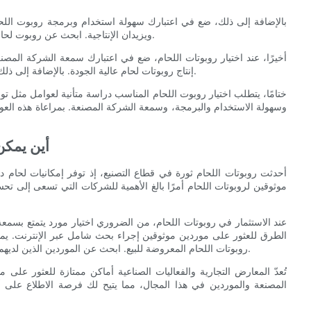
بالإضافة إلى ذلك، ضع في اعتبارك سهولة استخدام وبرمجة روبوت اللحا
ويزيدان الإنتاجية. ابحث عن روبوت لحام يتميز بخصائص برمجة بديهية وسهولة الصيانة لضمان التشغيل السلس.
أخيرًا، عند اختيار روبوتات اللحام، ضع في اعتبارك سمعة الشركة ا
إنتاج روبوتات لحام عالية الجودة. بالإضافة إلى ذلك، تأكد من توفر قطع الغيار والدعم الفني لضمان حل أي مشكلة بسرعة.
ختامًا، يتطلب اختيار روبوت اللحام المناسب دراسة متأنية لعوامل مثل تو
وسهولة الاستخدام والبرمجة، وسمعة الشركة المصنعة. بمراعاة هذه العو
- أين يمك
أحدثت روبوتات اللحام ثورة في قطاع التصنيع، إذ توفر إمكانيات لحام د
موثوقين لروبوتات اللحام أمرًا بالغ الأهمية للشركات التي تسعى إلى ت
عند الاستثمار في روبوتات اللحام، من الضروري اختيار مورد يتمتع بسمع
الطرق للعثور على موردين موثوقين إجراء بحث شامل عبر الإنترنت. يمتل
روبوتات اللحام المعروضة للبيع. ابحث عن الموردين الذين لديهم تقييمات وشهادات إيجابية من العملاء، فهذا مؤشر جيد على مصداقيتهم.
تُعدّ المعارض التجارية والفعاليات الصناعية أماكن ممتازة للعثور على
المصنعة والموردين في هذا المجال، مما يتيح لك فرصة الاطلاع على 