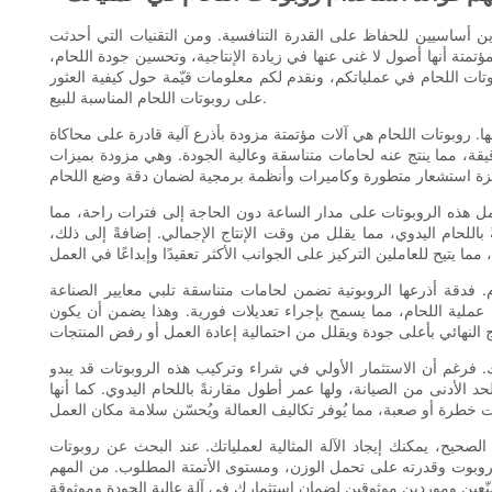
ين أساسيين للحفاظ على القدرة التنافسية. ومن التقنيات التي أحدثت
ؤتمتة أنها أصول لا غنى عنها في زيادة الإنتاجية، وتحسين جودة اللحام،
ت اللحام في عملياتكم، ونقدم لكم معلومات قيّمة حول كيفية العثور
على روبوتات اللحام المناسبة للبيع.
. روبوتات اللحام هي آلات مؤتمتة مزودة بأذرع آلية قادرة على محاكاة
دقيقة، مما ينتج عنه لحامات متناسقة وعالية الجودة. وهي مزودة بميزات
تعمل هذه الروبوتات على مدار الساعة دون الحاجة إلى فترات راحة، مما
باللحام اليدوي، مما يقلل من وقت الإنتاج الإجمالي. إضافةً إلى ذلك،
. فدقة أذرعها الروبوتية تضمن لحامات متناسقة تلبي معايير الصناعة
ء عملية اللحام، مما يسمح بإجراء تعديلات فورية. وهذا يضمن أن يكون
ك. فرغم أن الاستثمار الأولي في شراء وتركيب هذه الروبوتات قد يبدو
حد الأدنى من الصيانة، ولها عمر أطول مقارنةً باللحام اليدوي. كما أنها
الصحيح، يمكنك إيجاد الآلة المثالية لعملياتك. عند البحث عن روبوتات
لروبوت وقدرته على تحمل الوزن، ومستوى الأتمتة المطلوب. من المهم