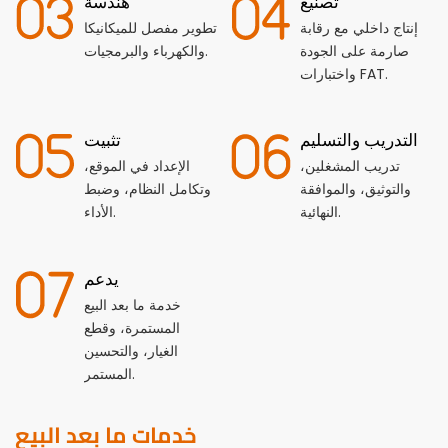
تصنيع
هندسة
إنتاج داخلي مع رقابة
تطوير مفصل للميكانيكا
صارمة على الجودة
والكهرباء والبرمجيات.
واختبارات FAT.
التدريب والتسليم
تثبيت
تدريب المشغلين،
الإعداد في الموقع،
والتوثيق، والموافقة
وتكامل النظام، وضبط
النهائية.
الأداء.
يدعم
خدمة ما بعد البيع
المستمرة، وقطع
الغيار، والتحسين
المستمر.
خدمات ما بعد البيع