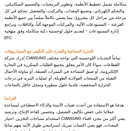
الصناعات.
متكاملة تشمل تخطيط الأنظمة، وتطوير البرمجيات، والتصميم الميكانيكي،
والتحكم الكهربائي، وتصنيع المعدات، والتركيب، والتشغيل. نتحكم في كل
مرحلة من مراحل كل مشروع، مما يضمن تكاملاً سلساً بين جميع الأنظمة
الفرعية - المستودعات الآلية، والمركبات الموجهة آلياً، والناقلات، وبرامج
إدارة المستودعات - لتقديم حلول لوجستية ذكية متكاملة وفق منهجية
EPC.
الخبرة الصناعية والقدرة على التكيف مع السيناريوهات
تُدرك شركة CIANSUNG تماماً التحديات اللوجستية التي تواجه مختلف
القطاعات. سواءً كان الأمر يتعلق بتجميع الطلبات المتكررة في التجارة
الإلكترونية، أو ضيق المساحة في الممرات الضيقة، أو مناولة الأحمال
الثقيلة من المنتجات الفولاذية الطويلة، أو عمليات التبريد في درجات
الحرارة المنخفضة، فلدينا حلول متطورة وسجل حافل بالنجاحات.
التزامنا
هدفنا هو الاستفادة من أحدث تقنيات الأتمتة والذكاء الاصطناعي لمساعدة
عملائنا على خفض تكاليف التشغيل، وتحسين كفاءة الإنتاج، وترشيد
استخدام مساحات التخزين. اختيار CIANSUNG يعني أكثر من مجرد اقتناء
المعدات، فهو يعني اكتساب شريك استراتيجي طويل الأمد يفهم تمامًا