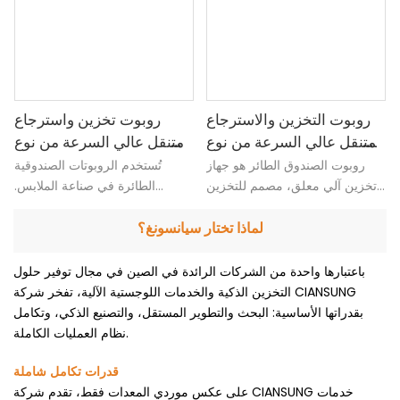
روبوت التخزين والاسترجاع
روبوت تخزين واسترجاع
المتنقل عالي السرعة من نوع
متنقل عالي السرعة من نوع
الصندوق من شركة
الصندوق
روبوت الصندوق الطائر هو جهاز
تُستخدم الروبوتات الصندوقية
CIANSUNG
تخزين آلي معلق، مصمم للتخزين
الطائرة في صناعة الملابس.
عالي الكثافة واسترجاع الحاويات
وبالاقتران مع عربات النقل الآلية،
بكفاءة. يتميز بتصميم معلق خفيف
فإنها تحقق توصيل البضائع إلى
لماذا تختار سيانسونغ؟
الوزن، لا يتطلب أي تعديلات على
الأشخاص بشكل آلي، وهو أمر
الأرضية: يُركب مباشرة فوق
سريع وذو إنتاجية عالية، ويحسن
باعتبارها واحدة من الشركات الرائدة في الصين في مجال توفير حلول
الرفوف القياسية، مما يوفر مساحة
سعة التخزين وكفاءة الاسترجاع.
التخزين الذكية والخدمات اللوجستية الآلية، تفخر شركة CIANSUNG
أرضية. يتميز بكفاءة تشغيل عالية،
بقدراتها الأساسية: البحث والتطوير المستقل، والتصنيع الذكي، وتكامل
ومرونة في العمل الجماعي.
نظام العمليات الكاملة.
مناسب للتجارة الإلكترونية،
والوجبات الخفيفة، والأدوية،
قدرات تكامل شاملة
والإلكترونيات، وغيرها من
على عكس موردي المعدات فقط، تقدم شركة CIANSUNG خدمات