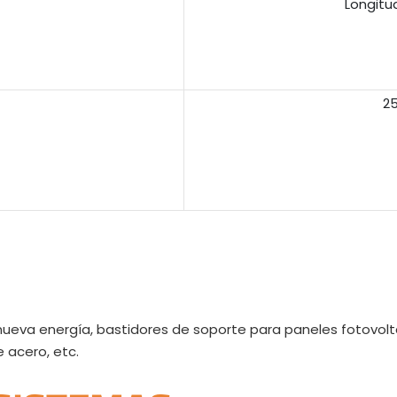
Longitud
2
eva energía, bastidores de soporte para paneles fotovoltai
e acero, etc.