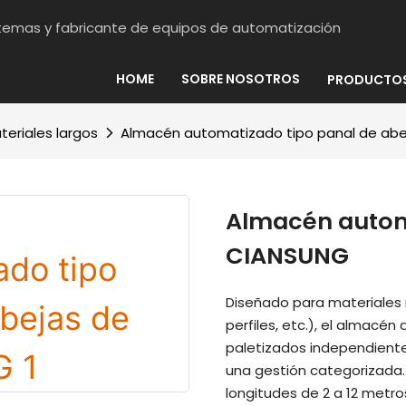
stemas y fabricante de equipos de automatización
HOME
SOBRE NOSOTROS
PRODUCTO
eriales largos
Almacén automatizado tipo panal de ab
Almacén automa
CIANSUNG
Diseñado para materiales 
perfiles, etc.), el almac
paletizados independiente
una gestión categorizada.
longitudes de 2 a 12 metro