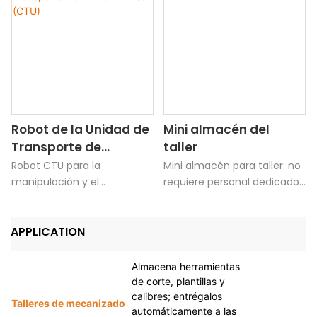
Robot de la Unidad de
Mini almacén del
Transporte de
taller
Contenedores (CTU)
Robot CTU para la
Mini almacén para taller: no
manipulación y el
requiere personal dedicado.
transporte precisos a nivel
Permite el almacenamiento
de contenedor. Su agilidad
y la recuperación de
APPLICATION
le permite desplazarse entre
materiales sin necesidad de
estanterías y estaciones de
intervención manual, con
trabajo, facilitando la
control de inventario en
Almacena herramientas
preparación de pedidos de
tiempo real. Capacidad de
de corte, plantillas y
forma eficiente, desde la
carga: 20–200 kg. Facilita la
calibres; entrégalos
Talleres de mecanizado
automáticamente a las
mercancía hasta el
gestión digital e inteligente