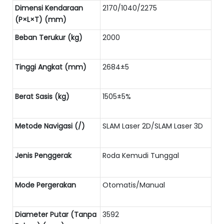
Dimensi Kendaraan
2170/1040/2275
(P×L×T) (mm)
Beban Terukur (kg)
2000
Tinggi Angkat (mm)
2684±5
Berat Sasis (kg)
1505±5%
Metode Navigasi (/)
SLAM Laser 2D/SLAM Laser 3D
Jenis Penggerak
Roda Kemudi Tunggal
Mode Pergerakan
Otomatis/Manual
Diameter Putar (Tanpa
3592