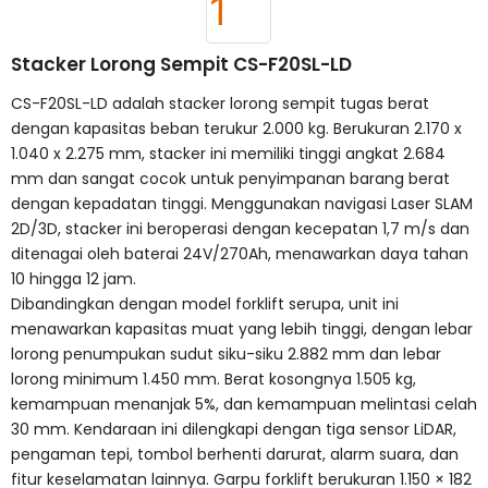
Stacker Lorong Sempit CS-F20SL-LD
CS-F20SL-LD adalah stacker lorong sempit tugas berat
dengan kapasitas beban terukur 2.000 kg. Berukuran 2.170 x
1.040 x 2.275 mm, stacker ini memiliki tinggi angkat 2.684
mm dan sangat cocok untuk penyimpanan barang berat
dengan kepadatan tinggi. Menggunakan navigasi Laser SLAM
2D/3D, stacker ini beroperasi dengan kecepatan 1,7 m/s dan
ditenagai oleh baterai 24V/270Ah, menawarkan daya tahan
10 hingga 12 jam.
Dibandingkan dengan model forklift serupa, unit ini
menawarkan kapasitas muat yang lebih tinggi, dengan lebar
lorong penumpukan sudut siku-siku 2.882 mm dan lebar
lorong minimum 1.450 mm. Berat kosongnya 1.505 kg,
kemampuan menanjak 5%, dan kemampuan melintasi celah
30 mm. Kendaraan ini dilengkapi dengan tiga sensor LiDAR,
pengaman tepi, tombol berhenti darurat, alarm suara, dan
fitur keselamatan lainnya. Garpu forklift berukuran 1.150 × 182