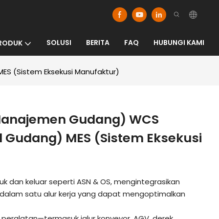
SOLUSI
BERITA
FAQ
HUBUNGI KAMI
RODUK
S (Sistem Eksekusi Manufaktur)
Manajemen Gudang) WCS
l Gudang) MES (Sistem Eksekusi
k dan keluar seperti ASN & OS, mengintegrasikan
alam satu alur kerja yang dapat mengoptimalkan
peralatan—termasuk jalur konveyor, AGV, derek