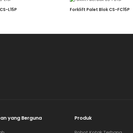
n CS-L15P
Forklift Palet Blok CS-FC15P
tan yang Berguna
Produk
ah
Robot Kotak Terbang