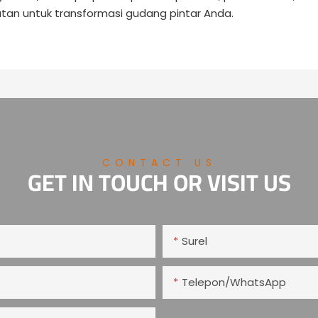
tan untuk transformasi gudang pintar Anda.
CONTACT US
GET IN TOUCH OR VISIT US
Surel
Telepon/WhatsApp