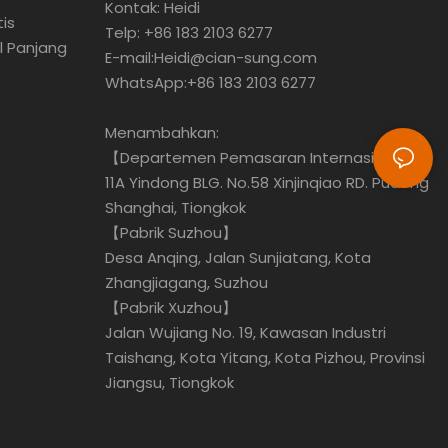
Kontak: Heidi
is
Telp: +86 183 2103 6277
l Panjang
E-mail:Heidi@cian-sung.com
WhatsApp:
+86 183 2103 6277
Menambahkan:
【Departemen Pemasaran Internasional】
11A Yindong BLG. No.58 Xinjinqiao RD. Pudong
Shanghai, Tiongkok
【Pabrik Suzhou】
Desa Anqing, Jalan Sunjiatang, Kota
Zhangjiagang, Suzhou
【Pabrik Xuzhou】
Jalan Wujiang No. 19, Kawasan Industri
Taishang, Kota Yitang, Kota Pizhou, Provinsi
Jiangsu, Tiongkok