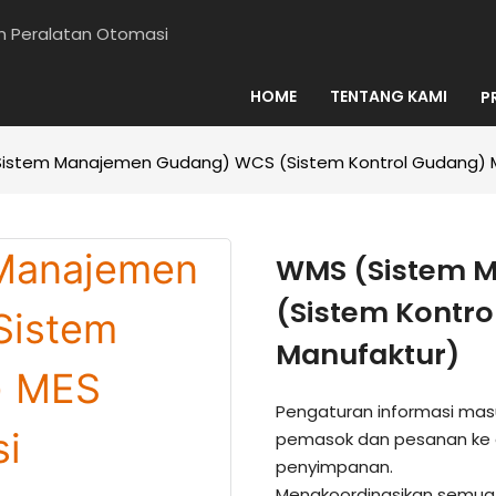
en Peralatan Otomasi
HOME
TENTANG KAMI
P
istem Manajemen Gudang) WCS (Sistem Kontrol Gudang) ME
WMS (Sistem 
(Sistem Kontro
Manufaktur)
Pengaturan informasi masu
pemasok dan pesanan ke d
penyimpanan.
Mengkoordinasikan semua 