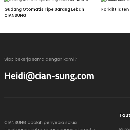
Gudang Otomatis Tipe Sarang Lebah
Forklift late
CIANSUNG
Siap bekerja sama dengan kami？
Heidi@cian-sung.com
Tau
CIANSUNG adalah
penyedia solusi
Rum
terintegrasi untuk pergudangan otomatis