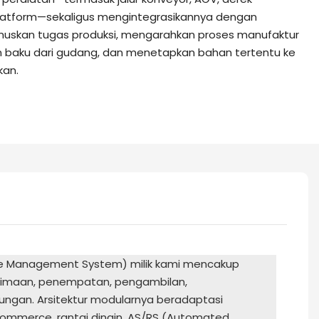
latform—sekaligus mengintegrasikannya dengan
erumuskan tugas produksi, mengarahkan proses manufaktur
an baku dari gudang, dan menetapkan bahan tertentu ke
kan.
 Management System) milik kami mencakup
erimaan, penempatan, pengambilan,
ungan. Arsitektur modularnya beradaptasi
ommerce, rantai dingin, AS/RS (Automated