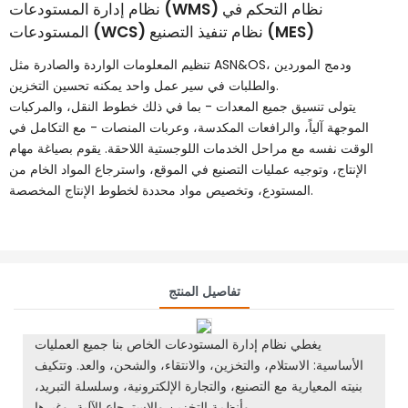
نظام إدارة المستودعات (WMS) نظام التحكم في
المستودعات (WCS) نظام تنفيذ التصنيع (MES)
تنظيم المعلومات الواردة والصادرة مثل ASN&OS، ودمج الموردين
والطلبات في سير عمل واحد يمكنه تحسين التخزين.
يتولى تنسيق جميع المعدات - بما في ذلك خطوط النقل، والمركبات
الموجهة آلياً، والرافعات المكدسة، وعربات المنصات - مع التكامل في
الوقت نفسه مع مراحل الخدمات اللوجستية اللاحقة. يقوم بصياغة مهام
الإنتاج، وتوجيه عمليات التصنيع في الموقع، واسترجاع المواد الخام من
المستودع، وتخصيص مواد محددة لخطوط الإنتاج المخصصة.
تفاصيل المنتج
يغطي نظام إدارة المستودعات الخاص بنا جميع العمليات
الأساسية: الاستلام، والتخزين، والانتقاء، والشحن، والعد. وتتكيف
بنيته المعيارية مع التصنيع، والتجارة الإلكترونية، وسلسلة التبريد،
وأنظمة التخزين والاسترجاع الآلية، وغيرها.