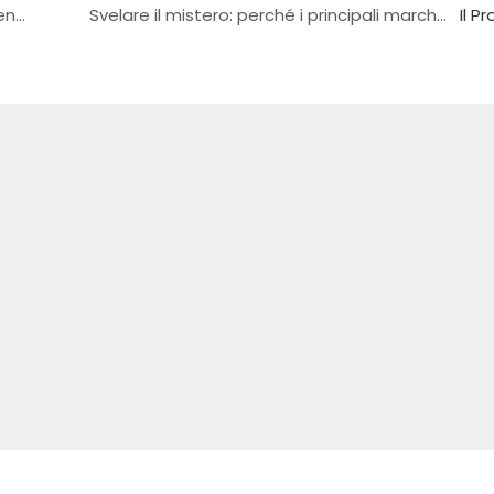
Magazzino automatizzato: efficiente, conveniente e sostenibile
Svelare il mistero: perché i principali marchi 3C a livello mondiale scelgono esclusivamente Ciansung per l&#39;aggiornamento flessibile e intelligente della produzione?
Il P