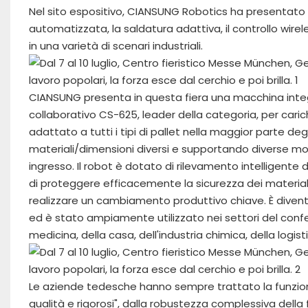
Nel sito espositivo, CIANSUNG Robotics ha presentato sol
automatizzata, la saldatura adattiva, il controllo wirele
in ​​una varietà di scenari industriali.
CIANSUNG presenta in questa fiera una macchina integr
collaborativo CS-625, leader della categoria, per caric
adattato a tutti i tipi di pallet nella maggior parte de
materiali/dimensioni diversi e supportando diverse mod
ingresso. Il robot è dotato di rilevamento intelligente d
di proteggere efficacemente la sicurezza dei material
realizzare un cambiamento produttivo chiave. È diventa
ed è stato ampiamente utilizzato nei settori del conf
medicina, della casa, dell'industria chimica, della logisti
Le aziende tedesche hanno sempre trattato la funzione 
qualità e rigorosi", dalla robustezza complessiva della