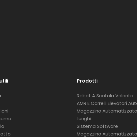
utili
Prodotti
a
Robot A Scatola Volante
AMR E Carrelli Elevatori Au
ioni
Magazzino Automatizzato 
siamo
Lunghi
ia
Sistema Software
atto
Magazzino Automatizzat