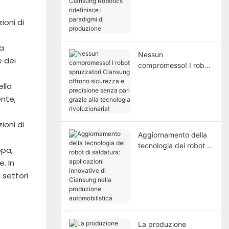
Robotics ridefinisce i
paradigmi di
produzione
ta
Nessun
e dei
compromesso! I robot
spruzzatori Ciansung
lla
offrono sicurezza e
precisione senza pari
ente,
grazie alla tecnologia
rivoluzionaria!
Aggiornamento della
tecnologia dei robot di
opa,
saldatura: applicazioni
e. In
innovative di Ciansung
 settori
nella produzione
automobilistica
La produzione