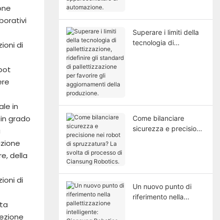
ione
automazione.
borativi
Superare i limiti della
tecnologia di
pallettizzazione,
ridefinire gli standard
bot
di pallettizzazione per
ere
favorire gli
aggiornamenti della
produzione.
le in
 in grado
Come bilanciare
sicurezza e precisione
a
nei robot di
azione
spruzzatura? La
e, della
svolta di processo di
Ciansung Robotics.
Un nuovo punto di
riferimento nella
lta
pallettizzazione
lezione
intelligente: Ciansung