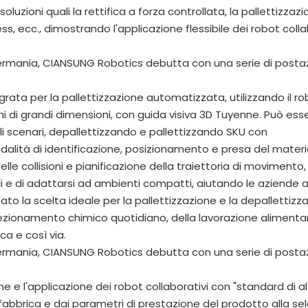
uzioni quali la rettifica a forza controllata, la pallettizzaz
ss, ecc., dimostrando l'applicazione flessibile dei robot colla
ata per la pallettizzazione automatizzata, utilizzando il ro
hi di grandi dimensioni, con guida visiva 3D Tuyenne. Può ess
gli scenari, depallettizzando e pallettizzando SKU con
alità di identificazione, posizionamento e presa del materia
elle collisioni e pianificazione della traiettoria di movimento,
i e di adattarsi ad ambienti compatti, aiutando le aziende 
to la scelta ideale per la pallettizzazione e la depallettizz
ezionamento chimico quotidiano, della lavorazione alimentar
ca e così via.
e l'applicazione dei robot collaborativi con "standard di a
 fabbrica e dai parametri di prestazione del prodotto alla se