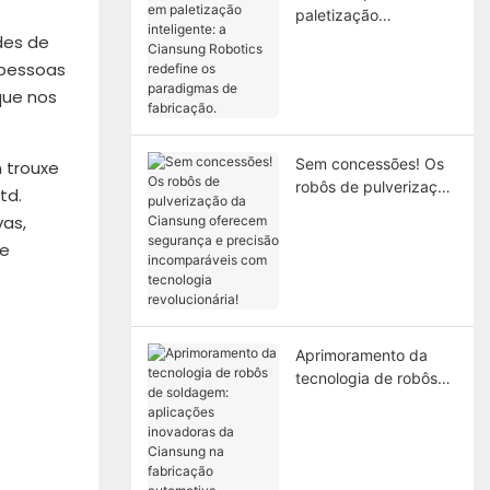
paletização
inteligente: a
des de
Ciansung Robotics
 pessoas
redefine os
que nos
paradigmas de
fabricação.
Sem concessões! Os
 trouxe
robôs de pulverização
td.
da Ciansung oferecem
vas,
segurança e precisão
de
incomparáveis ​​com
tecnologia
revolucionária!
Aprimoramento da
tecnologia de robôs
de soldagem:
aplicações inovadoras
da Ciansung na
fabricação