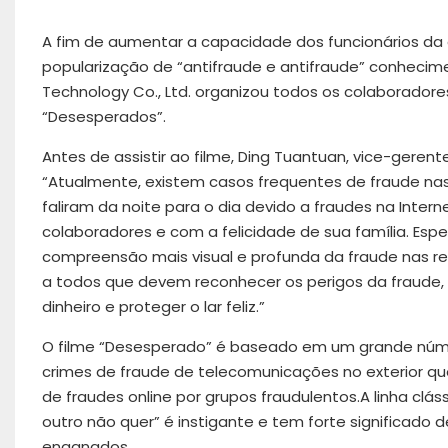
A fim de aumentar a capacidade dos funcionários da em
popularização de “antifraude e antifraude” conhecim
Technology Co., Ltd. organizou todos os colaboradores 
“Desesperados”.
Antes de assistir ao filme, Ding Tuantuan, vice-ger
“Atualmente, existem casos frequentes de fraude nas 
faliram da noite para o dia devido a fraudes na Inte
colaboradores e com a felicidade de sua família. Esp
compreensão mais visual e profunda da fraude nas 
a todos que devem reconhecer os perigos da fraude,
dinheiro e proteger o lar feliz.”
O filme “Desesperado” é baseado em um grande número
crimes de fraude de telecomunicações no exterior qu
de fraudes online por grupos fraudulentos.A linha clá
outro não quer” é instigante e tem forte significado 
enganados.