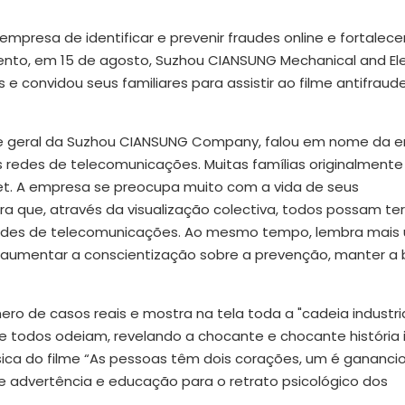
presa de identificar e prevenir fraudes online e fortalece
ento, em 15 de agosto, Suzhou CIANSUNG Mechanical and Ele
e convidou seus familiares para assistir ao filme antifraud
ente geral da Suzhou CIANSUNG Company, falou em nome da 
redes de telecomunicações. Muitas famílias originalmente 
rnet. A empresa se preocupa muito com a vida de seus
era que, através da visualização colectiva, todos possam te
redes de telecomunicações. Ao mesmo tempo, lembra mais
 aumentar a conscientização sobre a prevenção, manter a 
 de casos reais e mostra na tela toda a "cadeia industria
e todos odeiam, revelando a chocante e chocante história 
ssica do filme “As pessoas têm dois corações, um é gananci
de advertência e educação para o retrato psicológico dos