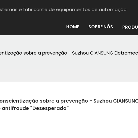
sistemas e fabricante de equipamentos de automação
HOME
SOBRE NÓS
PRODU
ntização sobre a prevenção - Suzhou CIANSUNG Eletromecân
conscientização sobre a prevenção - Suzhou CIANSUNG
e antifraude "Desesperado"