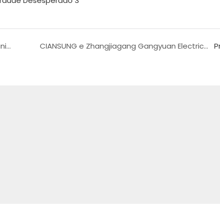
Departamento de Marketing da CIANSUNG reunido - continue, o futuro é promissor!
CIANSUNG e Zhangjiagang Gangyuan Electric Power chegaram a uma cooperação no projeto do robô para serrar árvores
P