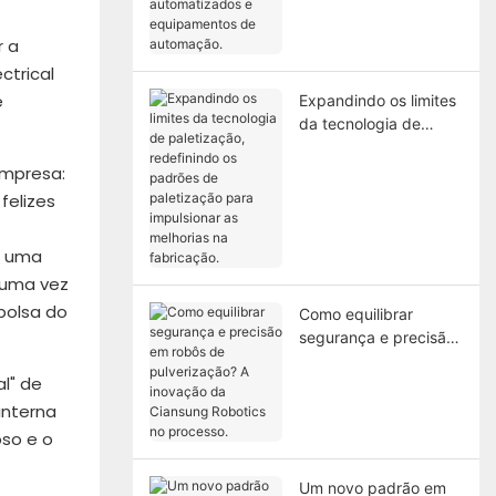
armazéns
automatizados e
r a
equipamentos de
ctrical
automação.
e
Expandindo os limites
da tecnologia de
paletização,
redefinindo os
empresa:
padrões de
felizes
paletização para
impulsionar as
r uma
melhorias na
 uma vez
fabricação.
bolsa do
Como equilibrar
segurança e precisão
em robôs de
l" de
pulverização? A
inovação da Ciansung
interna
Robotics no processo.
oso e o
Um novo padrão em