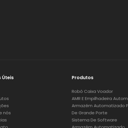
s Úteis
Produtos
Robô Caixa Voador
utos
AMR E Empilhadeira Autom
ções
Armazém Automatizado Pa
e nós
De Grande Porte
cias
Sistema De Software
ato
Armazém Automatizado