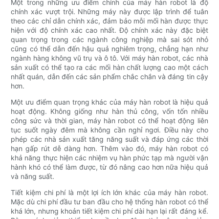
Một trong những ưu điểm chính của máy hàn robot là độ
chính xác vượt trội. Những máy này được lập trình để tuân
theo các chỉ dẫn chính xác, đảm bảo mỗi mối hàn được thực
hiện với độ chính xác cao nhất. Độ chính xác này đặc biệt
quan trọng trong các ngành công nghiệp mà sai sót nhỏ
cũng có thể dẫn đến hậu quả nghiêm trọng, chẳng hạn như
ngành hàng không vũ trụ và ô tô. Với máy hàn robot, các nhà
sản xuất có thể tạo ra các mối hàn chất lượng cao một cách
nhất quán, dẫn đến các sản phẩm chắc chắn và đáng tin cậy
hơn.
Một ưu điểm quan trọng khác của máy hàn robot là hiệu quả
hoạt động. Không giống như hàn thủ công, vốn tốn nhiều
công sức và thời gian, máy hàn robot có thể hoạt động liên
tục suốt ngày đêm mà không cần nghỉ ngơi. Điều này cho
phép các nhà sản xuất tăng năng suất và đáp ứng các thời
hạn gấp rút dễ dàng hơn. Thêm vào đó, máy hàn robot có
khả năng thực hiện các nhiệm vụ hàn phức tạp mà người vận
hành khó có thể làm được, từ đó nâng cao hơn nữa hiệu quả
và năng suất.
Tiết kiệm chi phí là một lợi ích lớn khác của máy hàn robot.
Mặc dù chi phí đầu tư ban đầu cho hệ thống hàn robot có thể
khá lớn, nhưng khoản tiết kiệm chi phí dài hạn lại rất đáng kể.