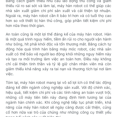
Bằng cách giảm thiểu nhu cầu lao động thủ công và giảm
thiểu rủi ro sai sót và làm lại, máy hàn robot có thể giúp các
nhà sản xuất giảm chi phí sản xuất và cải thiện lợi nhuận.
Ngoài ra, máy hàn robot cần ít bảo trì hơn và có tuổi thọ cao
hơn so với thiết bị hàn thủ công, góp phần tiết kiệm chi phí
hơn nữa theo thời gian.
An toàn cũng là một lợi thế đáng kể của máy hàn robot. Hàn
là một quá trình nguy hiểm, tiềm ẩn rủi ro cho người vận hành
như bỏng, hít phải khói độc và tổn thương mắt. Bằng cách tự
động hóa quá trình hàn bằng máy móc robot, các nhà sản
xuất có thể bảo vệ người lao động khỏi những nguy hiểm này
và tạo ra môi trường làm việc an toàn hơn. Điều này không
chỉ cải thiện tinh thần và tỷ lệ giữ chân nhân viên mà còn
giảm thiểu khả năng xảy ra tai nạn và thương tích tại nơi làm
việc.
Tóm lại, máy hàn robot mang lại vô số lợi ích có thể tác động
đáng kể đến ngành công nghiệp sản xuất. Với độ chính xác,
hiệu quả, tiết kiệm chi phí và các tính năng an toàn vượt trội,
những cỗ máy tiên tiến này đang định hình tương lai của
ngành hàn chính xác. Khi công nghệ tiếp tục phát triển, khả
năng của máy hàn robot sẽ ngày càng được cải thiện, củng
cố hơn nữa vai trò của chúng như những công cụ thiết yếu