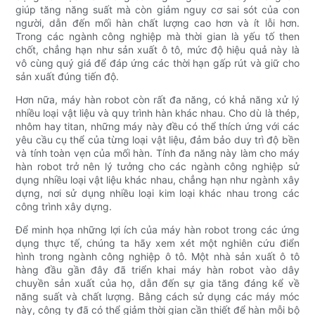
giúp tăng năng suất mà còn giảm nguy cơ sai sót của con
người, dẫn đến mối hàn chất lượng cao hơn và ít lỗi hơn.
Trong các ngành công nghiệp mà thời gian là yếu tố then
chốt, chẳng hạn như sản xuất ô tô, mức độ hiệu quả này là
vô cùng quý giá để đáp ứng các thời hạn gấp rút và giữ cho
sản xuất đúng tiến độ.
Hơn nữa, máy hàn robot còn rất đa năng, có khả năng xử lý
nhiều loại vật liệu và quy trình hàn khác nhau. Cho dù là thép,
nhôm hay titan, những máy này đều có thể thích ứng với các
yêu cầu cụ thể của từng loại vật liệu, đảm bảo duy trì độ bền
và tính toàn vẹn của mối hàn. Tính đa năng này làm cho máy
hàn robot trở nên lý tưởng cho các ngành công nghiệp sử
dụng nhiều loại vật liệu khác nhau, chẳng hạn như ngành xây
dựng, nơi sử dụng nhiều loại kim loại khác nhau trong các
công trình xây dựng.
Để minh họa những lợi ích của máy hàn robot trong các ứng
dụng thực tế, chúng ta hãy xem xét một nghiên cứu điển
hình trong ngành công nghiệp ô tô. Một nhà sản xuất ô tô
hàng đầu gần đây đã triển khai máy hàn robot vào dây
chuyền sản xuất của họ, dẫn đến sự gia tăng đáng kể về
năng suất và chất lượng. Bằng cách sử dụng các máy móc
này, công ty đã có thể giảm thời gian cần thiết để hàn mỗi bộ