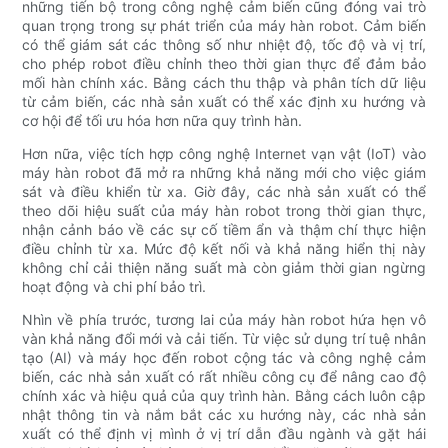
những tiến bộ trong công nghệ cảm biến cũng đóng vai trò
quan trọng trong sự phát triển của máy hàn robot. Cảm biến
có thể giám sát các thông số như nhiệt độ, tốc độ và vị trí,
cho phép robot điều chỉnh theo thời gian thực để đảm bảo
mối hàn chính xác. Bằng cách thu thập và phân tích dữ liệu
từ cảm biến, các nhà sản xuất có thể xác định xu hướng và
cơ hội để tối ưu hóa hơn nữa quy trình hàn.
Hơn nữa, việc tích hợp công nghệ Internet vạn vật (IoT) vào
máy hàn robot đã mở ra những khả năng mới cho việc giám
sát và điều khiển từ xa. Giờ đây, các nhà sản xuất có thể
theo dõi hiệu suất của máy hàn robot trong thời gian thực,
nhận cảnh báo về các sự cố tiềm ẩn và thậm chí thực hiện
điều chỉnh từ xa. Mức độ kết nối và khả năng hiển thị này
không chỉ cải thiện năng suất mà còn giảm thời gian ngừng
hoạt động và chi phí bảo trì.
Nhìn về phía trước, tương lai của máy hàn robot hứa hẹn vô
vàn khả năng đổi mới và cải tiến. Từ việc sử dụng trí tuệ nhân
tạo (AI) và máy học đến robot cộng tác và công nghệ cảm
biến, các nhà sản xuất có rất nhiều công cụ để nâng cao độ
chính xác và hiệu quả của quy trình hàn. Bằng cách luôn cập
nhật thông tin và nắm bắt các xu hướng này, các nhà sản
xuất có thể định vị mình ở vị trí dẫn đầu ngành và gặt hái