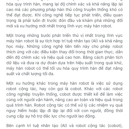
hóa quy trình hàn, mang lại độ chính xác và khả năng lặp lại
cao mà các phương pháp hàn thủ công truyền thống khó có
thể đạt được. Khi công nghệ tiếp tục phát triển, điều quan
trọng là phải luôn đi trước đón đầu và khám phá những đổi
mới và xu hướng mới nhất trong lĩnh vực máy hàn robot.
Một trong những bước phát triển thú vị nhất trong lĩnh vực
máy hàn robot là sự tích hợp trí tuệ nhân tạo (AI) và khả năng
học máy. Những công nghệ tiên tiến này cho phép robot
thích ứng với các điều kiện thay đổi trong thời gian thực, dẫn
đến độ chính xác và hiệu quả cao hơn. Bằng cách phân tích
dữ liệu và đưa ra dự đoán dựa trên hiệu suất trong quá khứ,
máy hàn robot có thể tối ưu hóa quy trình hàn để đạt năng
suất và chất lượng tối đa.
Một xu hướng khác trong máy hàn robot là việc sử dụng
robot cộng tác, hay còn gọi là cobot. Khác với các robot
công nghiệp truyền thống, cobot được thiết kế để làm việc
cùng với người vận hành, nâng cao an toàn và hiệu quả trong
quá trình hàn. Robot cộng tác có thể xử lý các nhiệm vụ quá
nguy hiểm hoặc lặp đi lặp lại đối với con người, đồng thời
cung cấp sự hỗ trợ đắc lực cho người lao động.
Bên cạnh trí tuệ nhân tạo (AI) và robot cộng tác (cobot),