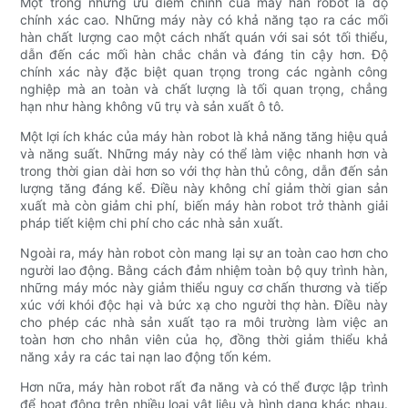
Một trong những ưu điểm chính của máy hàn robot là độ
chính xác cao. Những máy này có khả năng tạo ra các mối
hàn chất lượng cao một cách nhất quán với sai sót tối thiểu,
dẫn đến các mối hàn chắc chắn và đáng tin cậy hơn. Độ
chính xác này đặc biệt quan trọng trong các ngành công
nghiệp mà an toàn và chất lượng là tối quan trọng, chẳng
hạn như hàng không vũ trụ và sản xuất ô tô.
Một lợi ích khác của máy hàn robot là khả năng tăng hiệu quả
và năng suất. Những máy này có thể làm việc nhanh hơn và
trong thời gian dài hơn so với thợ hàn thủ công, dẫn đến sản
lượng tăng đáng kể. Điều này không chỉ giảm thời gian sản
xuất mà còn giảm chi phí, biến máy hàn robot trở thành giải
pháp tiết kiệm chi phí cho các nhà sản xuất.
Ngoài ra, máy hàn robot còn mang lại sự an toàn cao hơn cho
người lao động. Bằng cách đảm nhiệm toàn bộ quy trình hàn,
những máy móc này giảm thiểu nguy cơ chấn thương và tiếp
xúc với khói độc hại và bức xạ cho người thợ hàn. Điều này
cho phép các nhà sản xuất tạo ra môi trường làm việc an
toàn hơn cho nhân viên của họ, đồng thời giảm thiểu khả
năng xảy ra các tai nạn lao động tốn kém.
Hơn nữa, máy hàn robot rất đa năng và có thể được lập trình
để hoạt động trên nhiều loại vật liệu và hình dạng khác nhau.