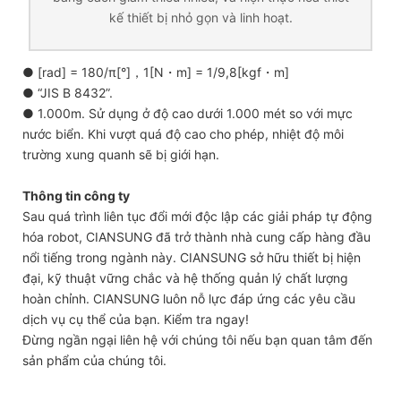
kế thiết bị nhỏ gọn và linh hoạt.
● [rad] = 180/π[°]，1[N・m] = 1/9,8[kgf・m]
●
“JIS B 8432”.
●
1.000m. Sử dụng ở độ cao dưới 1.000 mét so với mực
nước biển. Khi vượt quá độ cao cho phép, nhiệt độ môi
trường xung quanh sẽ bị giới hạn.
Thông tin công ty
Sau quá trình liên tục đổi mới độc lập các giải pháp tự động
hóa robot, CIANSUNG đã trở thành nhà cung cấp hàng đầu
nổi tiếng trong ngành này. CIANSUNG sở hữu thiết bị hiện
đại, kỹ thuật vững chắc và hệ thống quản lý chất lượng
hoàn chỉnh. CIANSUNG luôn nỗ lực đáp ứng các yêu cầu
dịch vụ cụ thể của bạn. Kiểm tra ngay!
Đừng ngần ngại liên hệ với chúng tôi nếu bạn quan tâm đến
sản phẩm của chúng tôi.