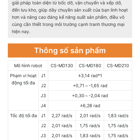
giải pháp toàn diện từ bốc dỡ, vận chuyển và xếp dỡ,
đến lưu kho, giúp dây chuyền sản xuất của bạn linh hoạt
hơn và nâng cao đáng kể năng suất sản phẩm, điều vô
cùng cần thiết trong môi trường cạnh tranh thương mại
hiện nay.
Thông số sản phẩm
Mô hình robot
CS-MD130
CS-MD180
CS-MD210
Phạm vi hoạt
J1
±3,14 rad*1
động tối đa
J2
+0,71～-1,65 rad
J3
+0,30～-2,04 rad
J4
±6,28 rad
Tốc độ tối đa
J1
2,27 rad/s
2,01 rad/s
1,83 rad/s
J2
2,01 rad/s
1,75 rad/s
1,75 rad/s
J3
2,01 rad/s
1,83 rad/s
1,75 rad/s