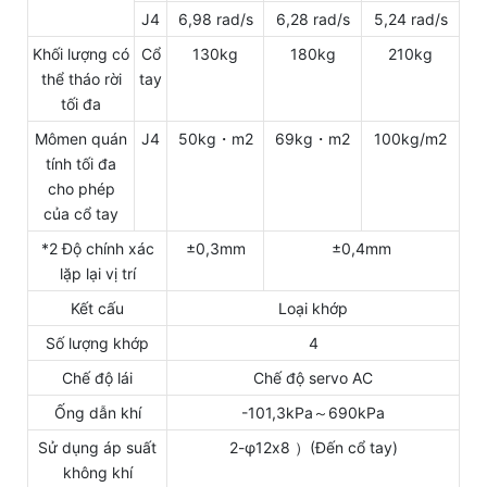
J4
6,98 rad/s
6,28 rad/s
5,24 rad/s
Khối lượng có
Cổ
130kg
180kg
210kg
thể tháo rời
tay
tối đa
Mômen quán
J4
50kg・m2
69kg・m2
100kg/m2
tính tối đa
cho phép
của cổ tay
*2 Độ chính xác
±0,3mm
±0,4mm
lặp lại vị trí
Kết cấu
Loại khớp
Số lượng khớp
4
Chế độ lái
Chế độ servo AC
Ống dẫn khí
-101,3kPa～690kPa
Sử dụng áp suất
2-φ12x8 ）(Đến cổ tay)
không khí