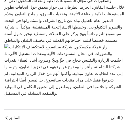
خلال جلسة النقاش، انخرط الطرفان في حوار معمق حول اتجاهات تطوير
المستودعات الآلية وصناعة الأتمتة، وتحديات السوق، ونماذج التعاون. وقدّم
المدير العام للعميل نبذة عن تاريخ الشركة، واستثماراتها في البحث
والتطوير التكنولوجي، وخططها الاستراتيجية المستقبلية، مؤكداً أن شركة
سيانسونغ تلتزم دائماً بنهج يركز على العملاء، وتستطيع توفير حلول أتمتة
مصممة خصيصاً لتلبية احتياجاتهم الفعلية في مختلف البلدان والمناطق.
اختُتمت الزيارة والتفتيش بنجاح في جوٍّ وديٍّ وصريح. أشاد العملاء بقدرات
شركتنا الشاملة، وأعربوا بوضوح عن رغبتهم في تعزيز التعاون، وتوصلوا
إلى عدة اتفاقيات تعاون مبدئية. وأكدوا أنهم من خلال الزيارة الميدانية، لم
يتعرفوا فقط على مزايا منتجات سيانسونغ، بل لمسوا أيضًا احترافية
الشركة وإخلاصها في التعاون، ويتطلعون إلى تحقيق التكامل في الموارد
والمنفعة المتبادلة في المستقبل.
التالي
السابق