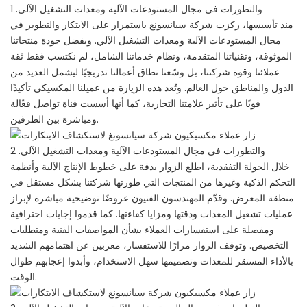
منذ تأسيسها، ركزت شركة سيانسونغ باستمرار على الابتكار والتطوير في
مجال المستودعات الآلية ومعدات التشغيل الآلي. وبفضل جودة منتجاتنا
الموثوقة، وتقنياتنا المتقدمة، ونظام خدماتنا الشامل، لم نكتسب فقط ثقة
عملائنا وقوة شركتنا، بل وسّعنا نطاق أعمالنا تدريجيًا ليشمل العديد من
الدول والمناطق حول العالم. وتُعد هذه الزيارة من عميلنا المكسيكي تأكيدًا
قويًا على تأثير علامتنا التجارية، كما أنها أسست قناة تواصل فعّالة
ومباشرة بين الطرفين.
خلال الجولة التفقدية، اطلع الزوار بدقة على خطوط الإنتاج الآلية وأنظمة
التحكم الذكية وغيرها من المنتجات التي طورتها شركتنا بشكل مستقل في
منطقة المعرض. وقدّم المهندسون الفنيون عروضًا توضيحية مباشرة لإبراز
عمليات تشغيل المعدات ودقتها ومزايا كفاءتها. كما قدموا إجابات احترافية
ومفصلة على استفسارات العملاء بشأن المواصفات الفنية ومتطلبات
التخصيص. وتوقف الزوار مرارًا للاستفسار، معربين عن اهتمامهم الشديد
بالأداء المستقر للمعدات وتصميمها سهل الاستخدام، وأبدوا إعجابهم طوال
الوقت.