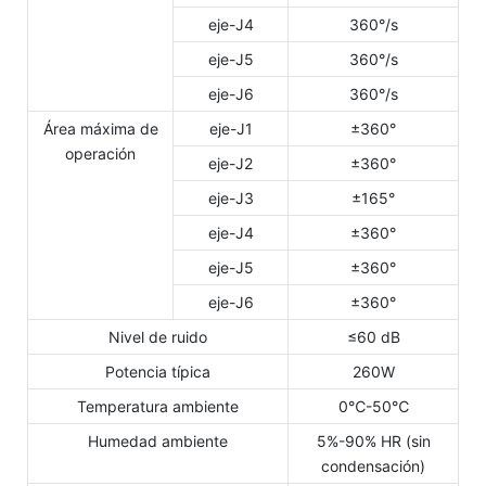
eje-J4
360°/s
eje-J5
360°/s
eje-J6
360°/s
Área máxima de
eje-J1
±360°
operación
eje-J2
±360°
eje-J3
±165°
eje-J4
±360°
eje-J5
±360°
eje-J6
±360°
Nivel de ruido
≤60 dB
Potencia típica
260W
Temperatura ambiente
0℃-50℃
Humedad ambiente
5%-90% HR (sin
condensación)