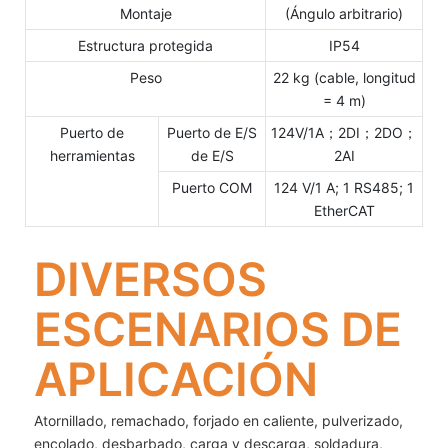
Montaje
(Ángulo arbitrario)
Estructura protegida
IP54
Peso
22 kg (cable, longitud
= 4 m)
Puerto de
Puerto de E/S
124V/1A；2DI；2DO；
herramientas
de E/S
2AI
Puerto COM
124 V/1 A; 1 RS485; 1
EtherCAT
DIVERSOS
ESCENARIOS DE
APLICACIÓN
Atornillado, remachado, forjado en caliente, pulverizado,
encolado, desbarbado, carga y descarga, soldadura,