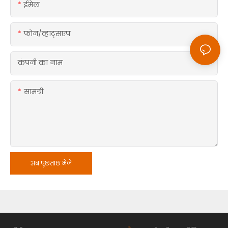
ईमेल
फोन/व्हाट्सएप
कंपनी का नाम
सामग्री
अब पूछताछ भेजें