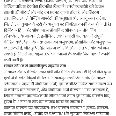
(एमआईजी/एमएजी, लेजर हाइब्रिड वेल्डिंग) के लिए एक सत्यापित
वेल्डिंग प्रक्रिया डेटाबेस विकसित किया है। उपयोगकर्ताओं को केवल
सामग्री की मोटाई और जोड़ का प्रकार चुनना होता है, और सिस्टम
स्वचालित रूप से वेल्डिंग मापदंडों की अनुशंसा और अनुकूलन करेगा,
जिससे उच्च कुशल वेल्डरों के अनुभव पर निर्भरता काफी कम हो जाती है।
डिजिटल ट्विन और ऑफलाइन प्रोग्रामिंग: ऑफलाइन प्रोग्रामिंग
सॉफ्टवेयर के माध्यम से, इंजीनियर एक आभासी वातावरण में संपूर्ण
वेल्डिंग वर्कस्टेशन के चक्र समय का अनुकरण, प्रोग्रामिंग और अनुकूलन
कर सकते हैं, और त्रुटि रहित प्रोग्राम को सीधे ऑन-साइट रोबोट को भेज
सकते हैं, जिससे नए वाहन उत्पादन लाइनों के कमीशनिंग चक्र में काफी
कमी आती है।
एकल स्टेशन से नेटवर्कयुक्त सहयोग तक
मोबाइल रोबोट वेल्डिंग: कार बॉडी और चेसिस के अंदरूनी हिस्से जैसे दुर्गम
क्षेत्रों में वेल्डिंग बिंदुओं के लिए, सियानसुंग कंपोजिट रोबोट (मोबाइल
प्लेटफॉर्म + सहयोगी रोबोटिक आर्म) पूर्व निर्धारित स्थिति तक स्वायत्त रूप
से नेविगेट कर सकता है, और रोबोटिक आर्म वेल्डिंग ऑपरेशन करता है,
जिससे फिक्स्ड वर्कस्टेशन की सीमाओं को तोड़ते हुए "रोबोट वेल्डिंग बिंदु
ढूंढता है" ऑपरेशन मोड को साकार किया जा सकता है।
व्यापक वेल्डिंग डेटा नेटवर्किंग: सभी वेल्डिंग प्रक्रियाओं (करंट, वोल्टेज,
वायर फीडिंग स्पीड), रोबोट के प्रक्षेप पथ और गुणवत्ता निरीक्षण परिणामों