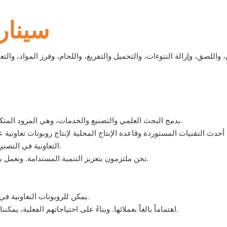
سينار
واللصق، وإزالة النتوءات، والتحميل والتفريغ، واللحام، وفرز المواد، وال
· تقوم شركة CIANSUNG بدمج البحث العلمي والتصنيع والخدمات، وهي المزود المتكامل للروبوتات التعاونية في مجال التصنيع.
التعاونية في التصنيع، بالإضافة إلى قاعدة إنتاج مخصصة للبحث والتطوير في هذا المجال.
نحن ملتزمون بتعزيز التنمية المستدامة. ونعمل باستمرار على تحسين نظام الإدارة البيئية لتلبية متطلبات وعينا البيئي.
يمكن للروبوتات التعاونية في مجال التصنيع التي طورتها شركتنا أن تلعب دورًا في مجالات متنوعة.
تولي شركة CIANSUNG اهتماماً بالغاً بعملائها. وبناءً على احتياجاتهم الفعلية، يمكننا تصميم حلول شاملة واحترافية خصيصاً لهم.