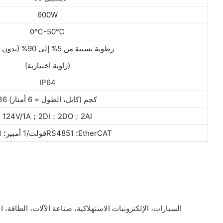
600W
0℃-50℃
رطوبة نسبية من 5% إلى 90% (بدون تكثف)
(زاوية اختيارية)
IP64
36 كجم (كابل، الطول = 6 أمتار)
124V/1A；2DI；2DO；2AI
124 فولت/1 أمبير؛ 1RS485؛ 1EtherCAT
السيارات، الإلكترونيات الاستهلاكية، صناعة الآلات، الطاقة، ا