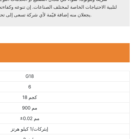
يجعلان منه إضافة قيّمة لأي شركة تسعى إلى تحسين الإنتاجية وخفض التكاليف.
G18
6
18 كجم
900 مم
±0.02 مم
إيثركات/1 كيلو هرتز