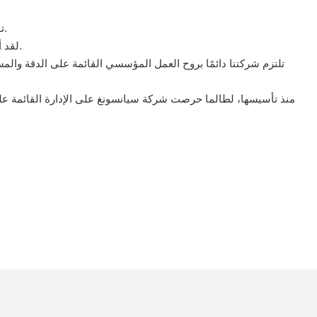
تولي شركتنا أهمية بالغة للابتكار التكنولوجي، وقد تم تشكيل فريق بحث علمي عالي الكفاءة لتوفير دعم تقني قوي لتصنيع منتجات عالية الجودة.
لقد أنشأنا نظام إدارة علمي ونظام خدمة متكامل. وعلى وجه التحديد، نقدم لعملائنا خدمات وحلولاً شخصية وعالية الجودة لتلبية احتياجاتهم المختلفة.
تلتزم شركتنا دائمًا بروح العمل المؤسسي القائمة على الدقة والمس
منذ تأسيسها، لطالما حرصت شركة سيانسونغ على الإدارة القائمة على ا