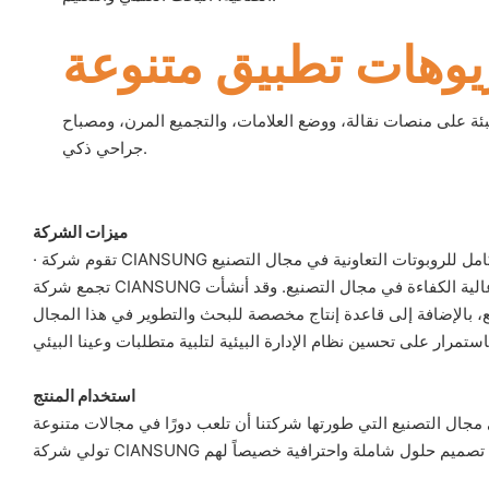
يوهات تطبيق متنوعة
تعبئة على منصات نقالة، ووضع العلامات، والتجميع المرن، ومصباح
جراحي ذكي.
ميزات الشركة
تجمع شركة CIANSUNG بشكل متكامل بين أحدث التقنيات المستوردة وقاعدة الإنتاج المحلية لإنتاج روبوتات تعاونية عالية الكفاءة في مجال التصنيع. وقد أنشأت CIANSUNG قواعد واسعة النطاق للروبوتات
استخدام المنتج