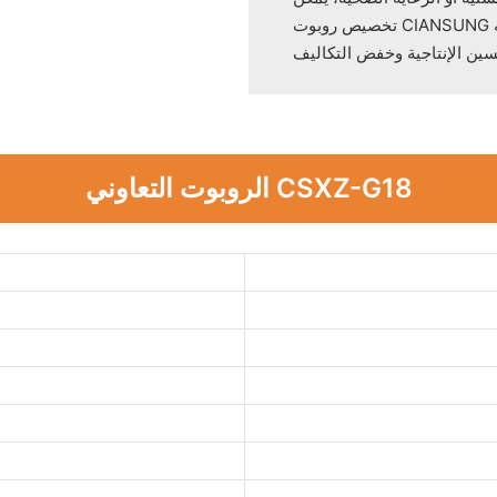
تخصيص روبوت CIANSUNG لتلبية الاحتياجات الخاصة لمختلف الصناعات. إن تنوعه وكفاءته
الروبوت التعاوني CSXZ-G18