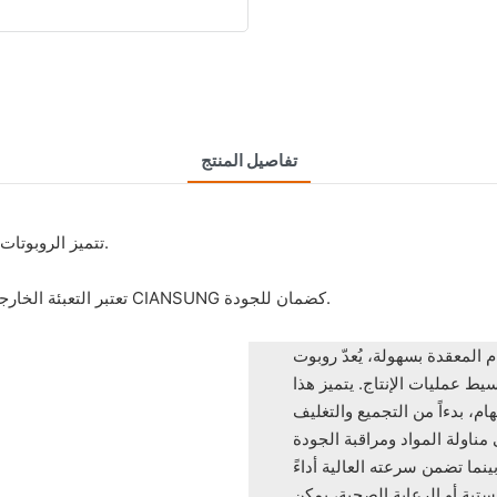
تفاصيل المنتج
تتميز الروبوتات التعاونية في مجال التصنيع بتصميمها غير المألوف وحجمها المناسب.
· تعتبر التعبئة الخارجية الصلبة للروبوتات التعاونية في التصنيع أمراً لا غنى عنه في شركة CIANSUNG كضمان للجودة.
سهولة، يُعدّ روبوت CIANSUNG التعاوني
يط عمليات الإنتاج. يتميز هذا
، بدءاً من التجميع والتغليف
بينما تضمن سرعته العالية أداءً
ستية أو الرعاية الصحية، يمكن