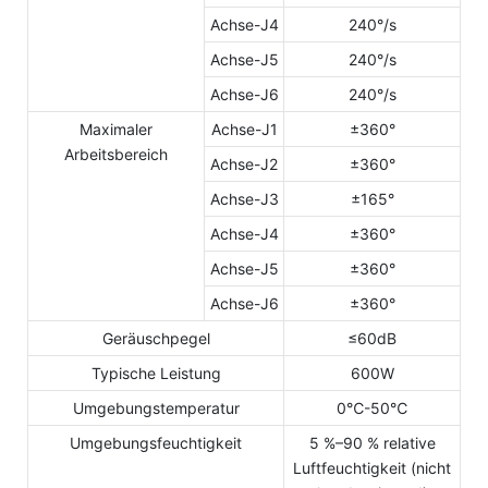
Achse-J4
240°/s
Achse-J5
240°/s
Achse-J6
240°/s
Maximaler
Achse-J1
±360°
Arbeitsbereich
Achse-J2
±360°
Achse-J3
±165°
Achse-J4
±360°
Achse-J5
±360°
Achse-J6
±360°
Geräuschpegel
≤60dB
Typische Leistung
600W
Umgebungstemperatur
0℃-50℃
Umgebungsfeuchtigkeit
5 %–90 % relative
Luftfeuchtigkeit (nicht