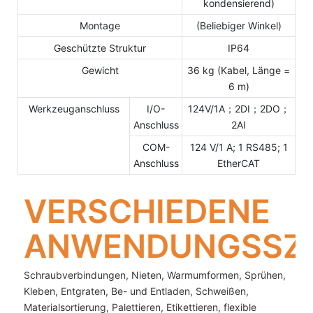
kondensierend)
Montage
(Beliebiger Winkel)
Geschützte Struktur
IP64
Gewicht
36 kg (Kabel, Länge =
6 m)
Werkzeuganschluss
I/O-
124V/1A；2DI；2DO；
Anschluss
2AI
COM-
124 V/1 A; 1 RS485; 1
Anschluss
EtherCAT
VERSCHIEDENE
ANWENDUNGSSZE
Schraubverbindungen, Nieten, Warmumformen, Sprühen,
Kleben, Entgraten, Be- und Entladen, Schweißen,
Materialsortierung, Palettieren, Etikettieren, flexible