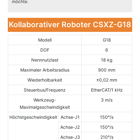
möchte.
Kollaborativer Roboter CSXZ-G18
Modell
G18
DOF
6
Nennnutzlast
18 kg
Maximaler Arbeitsradius
900 mm
Wiederholbarkeit
±0,02 mm
Steuerbus/Frequenz
EtherCAT/1 kHz
Werkzeug-
3 m/s
Maximalgeschwindigkeit
Höchstgeschwindigkeit
Achse-J1
150°/s
Achse-J2
150°/s
Achse-J3
210°/s