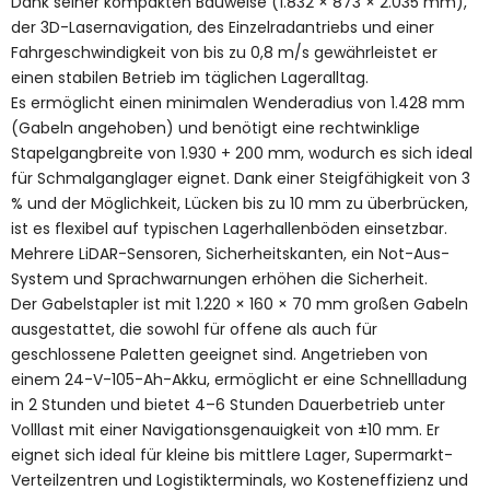
Dank seiner kompakten Bauweise (1.832 × 873 × 2.035 mm),
der 3D-Lasernavigation, des Einzelradantriebs und einer
Fahrgeschwindigkeit von bis zu 0,8 m/s gewährleistet er
einen stabilen Betrieb im täglichen Lageralltag.
Es ermöglicht einen minimalen Wenderadius von 1.428 mm
(Gabeln angehoben) und benötigt eine rechtwinklige
Stapelgangbreite von 1.930 + 200 mm, wodurch es sich ideal
für Schmalganglager eignet. Dank einer Steigfähigkeit von 3
% und der Möglichkeit, Lücken bis zu 10 mm zu überbrücken,
ist es flexibel auf typischen Lagerhallenböden einsetzbar.
Mehrere LiDAR-Sensoren, Sicherheitskanten, ein Not-Aus-
System und Sprachwarnungen erhöhen die Sicherheit.
Der Gabelstapler ist mit 1.220 × 160 × 70 mm großen Gabeln
ausgestattet, die sowohl für offene als auch für
geschlossene Paletten geeignet sind. Angetrieben von
einem 24-V-105-Ah-Akku, ermöglicht er eine Schnellladung
in 2 Stunden und bietet 4–6 Stunden Dauerbetrieb unter
Volllast mit einer Navigationsgenauigkeit von ±10 mm. Er
eignet sich ideal für kleine bis mittlere Lager, Supermarkt-
Verteilzentren und Logistikterminals, wo Kosteneffizienz und