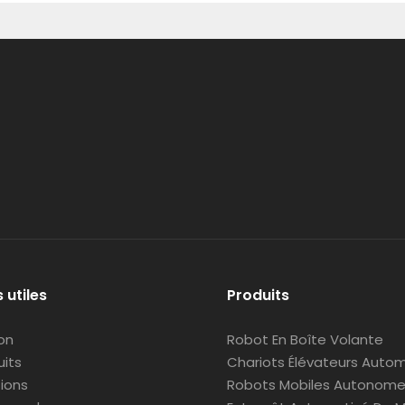
 utiles
Produits
on
Robot En Boîte Volante
uits
Chariots Élévateurs Autom
tions
Robots Mobiles Autonom