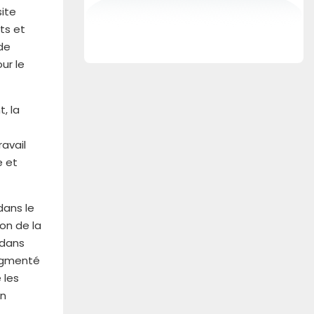
site
ts et
 de
ur le
, la
ravail
e et
dans le
on de la
 dans
augmenté
 les
en
t