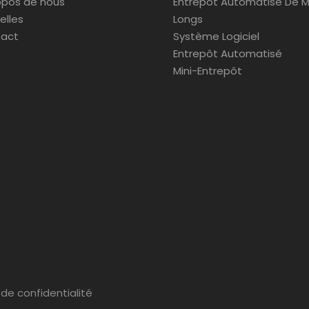
opos de nous
Entrepôt Automatisé De M
elles
Longs
act
Système Logiciel
Entrepôt Automatisé
Mini-Entrepôt
 de confidentialité