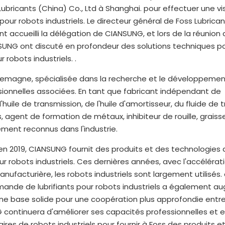
Lubricants (China) Co., Ltd à Shanghai. pour effectuer une vi
our robots industriels. Le directeur général de Foss Lubrican
t accueilli la délégation de CIANSUNG, et lors de la réunion
UNG ont discuté en profondeur des solutions techniques po
robots industriels. .
llemagne, spécialisée dans la recherche et le développement
essionnelles associées. En tant que fabricant indépendant de
l'huile de transmission, de l'huile d'amortisseur, du fluide de t
, agent de formation de métaux, inhibiteur de rouille, graiss
ement reconnus dans l'industrie.
n 2019, CIANSUNG fournit des produits et des technologies 
robots industriels. Ces dernières années, avec l'accélérati
nufacturière, les robots industriels sont largement utilisés.
 demande de lubrifiants pour robots industriels a également 
 une base solide pour une coopération plus approfondie entre
G continuera d'améliorer ses capacités professionnelles et 
es de robots industriels pour fournir à Foss des produits e