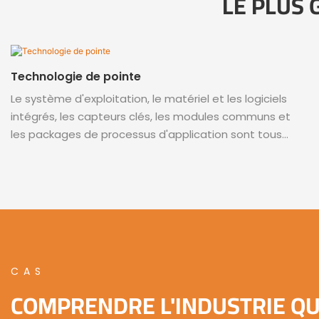
LE PLUS
Technologie de pointe
Le système d'exploitation, le matériel et les logiciels
intégrés, les capteurs clés, les modules communs et
les packages de processus d'application sont tous
développés indépendamment. Nous bénéficions des
avantages d’une gamme complète de produits, d’une
rentabilité élevée et d’un support technique
professionnel. Le produit est simple et facile à utiliser,
flexible et efficace, ouvert et compatible, déployé
rapidement et présente un retour sur investissement
élevé.
CAS
COMPRENDRE L'INDUSTRIE Q