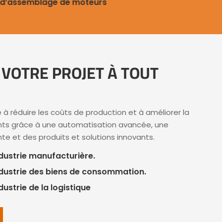
d’assemblage de moteurs
N
VOTRE PROJET À TOUT
 à réduire les coûts de production et à améliorer la
ents grâce à une automatisation avancée, une
nte et des produits et solutions innovants.
ndustrie manufacturière.
ndustrie des biens de consommation.
dustrie de la logistique