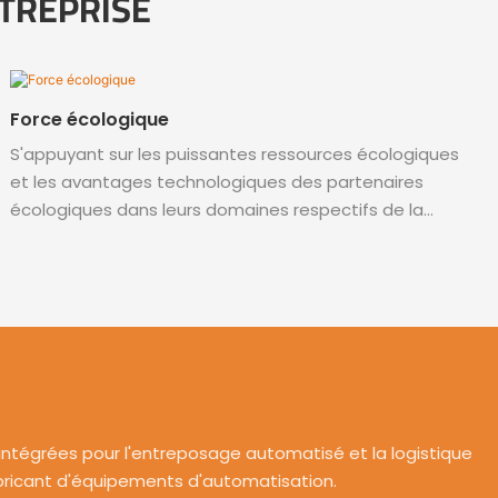
TREPRISE
Force écologique
S'appuyant sur les puissantes ressources écologiques
et les avantages technologiques des partenaires
écologiques dans leurs domaines respectifs de la
plate-forme robotique CIANSUNG, ainsi que sur
l'architecture logicielle modulaire et la programmation
de scripts flexible et simple, les entreprises de
production peuvent rapidement réaliser l'intégration
de modules de travail, l'importation et l'empaquetage
de code de programmation, et le déploiement est
rapide et efficace
 intégrées pour l'entreposage automatisé et la logistique
fabricant d'équipements d'automatisation.