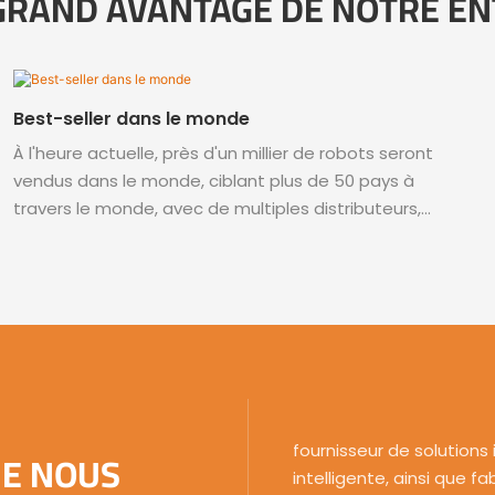
 GRAND AVANTAGE DE NOTRE EN
Best-seller dans le monde
À l'heure actuelle, près d'un millier de robots seront
vendus dans le monde, ciblant plus de 50 pays à
travers le monde, avec de multiples distributeurs,
intégrateurs de systèmes et partenaires écologiques
mondiaux. Le marché étranger a connu une
croissance significative des ventes
fournisseur de solutions
UE NOUS
intelligente, ainsi que 