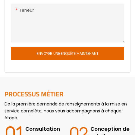
par les étagères, les grues
pleinement l'espace pour
Teneur
d&39;empilage d&39;allée,
stocker des marchandises, il
dans (hors de) l&39;établi
est souvent appelé au sens
de la bibliothèque et le
figuré « entrepôt
transport automatique dans
tridimensionnel ».
(hors de) et le
fonctionnement du
système de contrôle se
ENVOYER UNE ENQUÊTE MAINTENANT
compose de
PROCESSUS MÉTIER
De la première demande de renseignements à la mise en
service complète, nous vous accompagnons à chaque
étape.
Consultation
Conception de