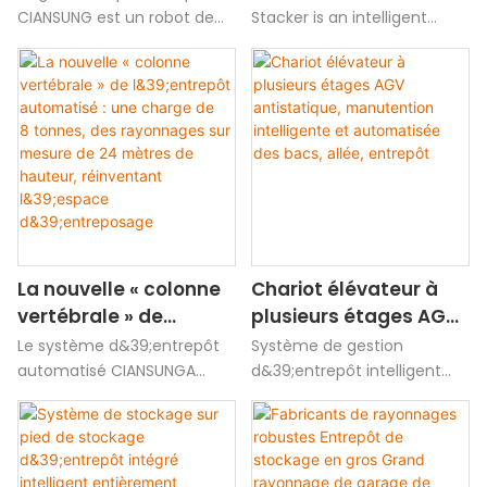
multidimensionnels et
advantages and
CIANSUNG est un robot de
Stacker is an intelligent
manutention intelligent
handling robot
les capacités de
customized charm of
développé par CIANSUNG.
independently developed by
personnalisation du
double column
Principalement utilisé dans
CIANSUNG, which is mainly
gerbeur à pilier unique
stacker cranes
les entrepôts automatisés, il
used in intelligent
CIANSUNG
permet des opérations de
Automated Warehouse, and
stockage et de prélèvement
can realize the rapid in and
rapides pour les matériaux
out operation of 5000kg
pesant moins de 300 kg
heavy materials in the
dans les systèmes de
three-dimensional shelves
rayonnage vertical.
La nouvelle « colonne
Chariot élévateur à
vertébrale » de
plusieurs étages AGV
l&39;entrepôt
antistatique,
Le système d&39;entrepôt
Système de gestion
automatisé : une
manutention
automatisé CIANSUNGA
d&39;entrepôt intelligent
prend l&39;industrie 4.0
pour la fourniture de
charge de 8 tonnes,
intelligente et
comme concept de
services intégrés
des rayonnages sur
automatisée des
conception de base, intègre
d&39;entreposage et de
mesure de 24 mètres
bacs, allée, entrepôt
profondément
distribution pour les
de hauteur,