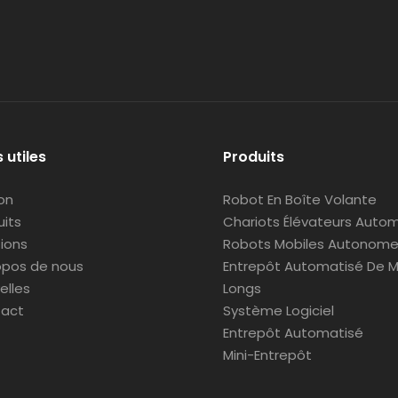
 utiles
Produits
on
Robot En Boîte Volante
uits
Chariots Élévateurs Autom
tions
Robots Mobiles Autonom
opos de nous
Entrepôt Automatisé De M
elles
Longs
act
Système Logiciel
Entrepôt Automatisé
Mini-Entrepôt