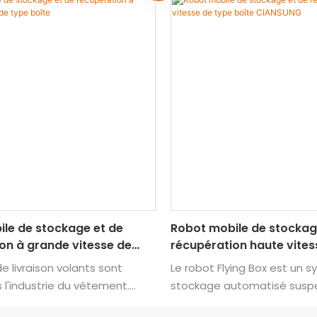
le de stockage et de
Robot mobile de stockag
on à grande vitesse de
récupération haute vites
boîte CIANSUNG
e livraison volants sont
Le robot Flying Box est un 
s l'industrie du vêtement.
stockage automatisé susp
es chariots AGV, ils
bac à opérateur, conçu pou