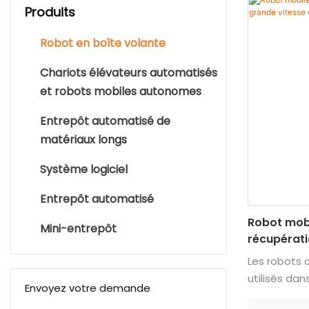
Produits
Robot en boîte volante
Chariots élévateurs automatisés
et robots mobiles autonomes
Entrepôt automatisé de
matériaux longs
Système logiciel
Entrepôt automatisé
Robot mobi
Mini-entrepôt
récupérati
type boîte
Les robots d
utilisés dan
Envoyez votre demande
Associés à d