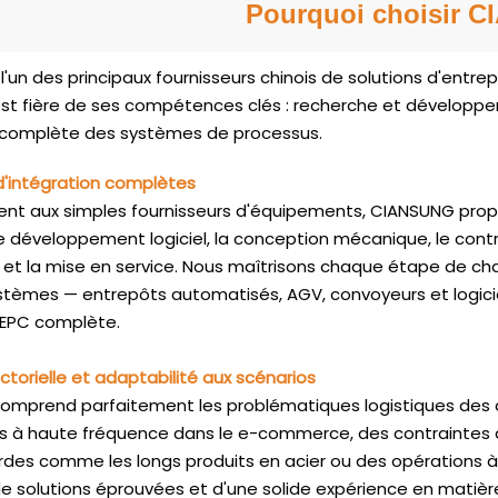
une livraison automatisée
haute densité et la récupér
Pourquoi choisir 
dises à l'opérateur, rapide
efficace des bacs. Léger et 
bit, améliorant ainsi la
s'installe directement sur 
l'un des principaux fournisseurs chinois de solutions d'entr
 stockage et l'efficacité de
standards, sans modificatio
t fière de ses compétences clés : recherche et développem
ion.
optimisant ainsi l'espace au
 complète des systèmes de processus.
fonctionnement est très ef
permet une organisation fle
'intégration complètes
grappes. Il convient aux se
nt aux simples fournisseurs d'équipements, CIANSUNG propos
commerce, de l'agroaliment
e développement logiciel, la conception mécanique, le contr
pharmacie, de l'électroniqu
on et la mise en service. Nous maîtrisons chaque étape de ch
stèmes — entrepôts automatisés, AGV, convoyeurs et logicie
e EPC complète.
ctorielle et adaptabilité aux scénarios
mprend parfaitement les problématiques logistiques des dif
 haute fréquence dans le e-commerce, des contraintes d'e
rdes comme les longs produits en acier ou des opérations à
e solutions éprouvées et d'une solide expérience en matièr