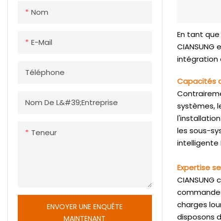
permettent 
Nom
des marchan
et à haut dé
En tant que 
capacité de
E-Mail
CIANSUNG es
la récupérat
intégration
Téléphone
Capacités d
Contraireme
Nom De L&#39;entreprise
systèmes, l
l'installati
les sous-sy
Teneur
intelligent
Expertise se
CIANSUNG co
commandes à
charges lou
ENVOYER UNE ENQUÊTE
disposons d
MAINTENANT