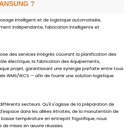
ation
CIANSUNG ?
suspendu, il
les rayonnages
eposage intelligent et de logistique automatisée,
n du sol,
ent indépendante, fabrication intelligente et
 sol. Son
ficace et
xible en
cteurs du e-
e des services intégrés couvrant la planification des
aire, de la
ôle électrique, la fabrication des équipements,
e et autres.
aque projet, garantissant une synergie parfaite entre tous
ls WMS/WCS — afin de fournir une solution logistique
férents secteurs. Qu'il s'agisse de la préparation de
space dans les allées étroites, de la manutention de
 basse température en entrepôt frigorifique, nous
e de mises en œuvre réussies.