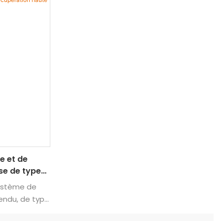
e et de
se de type
système de
endu, de type
r le stockage