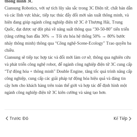
thông minh 3C
Ciansung Robotics, với sự tích lũy sâu sắc trong 3C Điện tử, chất bán dẫn
và các lĩnh vực khác, tiếp tục thúc đẩy đổi mới sản xuất thông minh, và
hiện đang giúp ngành công nghiệp điện tử 3C ở Thượng Hải, Trung
Quốc, đạt được sự đột phá về năng suất thông qua “30-50-80” tiến triển
(tăng cường ban đầu 30% → Tối ưu hóa hệ thống 50% → 80% bước
nhảy thông minh) thông qua “Công nghệ-Scene-Ecology” Trao quyền ba
chiều.
Ciansung sẽ tiếp tục hợp tác và đổi mới làm cơ sở, thông qua nghiên cứu
và phát triển công nghệ robot, để ngành công nghiệp điện tử 3C cung cấp
“Tự động hóa + thông minh” Double Engine, tăng tốc quá trình nâng cấp
công nghiệp, cung cấp các giải pháp tự động hóa hiệu quả và đáng tin
cậy hơn cho khách hàng trên toàn thế giới và hợp tác để định hình một
ngành công nghiệp điện tử 3C kiên cường và sáng tạo hơn.
Trước Đó
Kế Tiếp