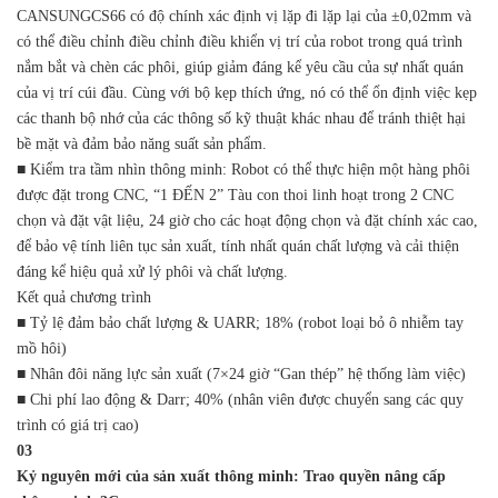
CANSUNGCS66 có độ chính xác định vị lặp đi lặp lại của ±0,02mm và
có thể điều chỉnh điều chỉnh điều khiển vị trí của robot trong quá trình
nắm bắt và chèn các phôi, giúp giảm đáng kể yêu cầu của sự nhất quán
của vị trí cúi đầu. Cùng với bộ kẹp thích ứng, nó có thể ổn định việc kẹp
các thanh bộ nhớ của các thông số kỹ thuật khác nhau để tránh thiệt hại
bề mặt và đảm bảo năng suất sản phẩm.
■ Kiểm tra tầm nhìn thông minh: Robot có thể thực hiện một hàng phôi
được đặt trong CNC, “1 ĐẾN 2” Tàu con thoi linh hoạt trong 2 CNC
chọn và đặt vật liệu, 24 giờ cho các hoạt động chọn và đặt chính xác cao,
để bảo vệ tính liên tục sản xuất, tính nhất quán chất lượng và cải thiện
đáng kể hiệu quả xử lý phôi và chất lượng.
Kết quả chương trình
■ Tỷ lệ đảm bảo chất lượng & UARR; 18% (robot loại bỏ ô nhiễm tay
mồ hôi)
■ Nhân đôi năng lực sản xuất (7×24 giờ “Gan thép” hệ thống làm việc)
■ Chi phí lao động & Darr; 40% (nhân viên được chuyển sang các quy
trình có giá trị cao)
03
Kỷ nguyên mới của sản xuất thông minh: Trao quyền nâng cấp