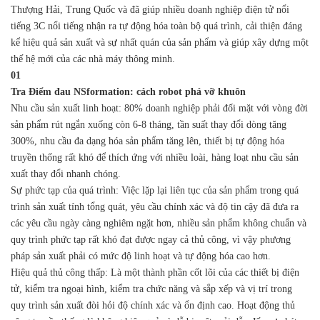
Thượng Hải, Trung Quốc và đã giúp nhiều doanh nghiệp điện tử nổi
tiếng 3C nổi tiếng nhận ra tự động hóa toàn bộ quá trình, cải thiện đáng
kể hiệu quả sản xuất và sự nhất quán của sản phẩm và giúp xây dựng một
thế hệ mới của các nhà máy thông minh.
01
Tra
Điểm đau NSformation: cách robot phá vỡ khuôn
Nhu cầu sản xuất linh hoạt: 80% doanh nghiệp phải đối mặt với vòng đời
sản phẩm rút ngắn xuống còn 6-8 tháng, tần suất thay đổi dòng tăng
300%, nhu cầu đa dạng hóa sản phẩm tăng lên, thiết bị tự động hóa
truyền thống rất khó để thích ứng với nhiều loài, hàng loạt nhu cầu sản
xuất thay đổi nhanh chóng.
Sự phức tạp của quá trình: Việc lặp lại liên tục của sản phẩm trong quá
trình sản xuất tính tổng quát, yêu cầu chính xác và độ tin cậy đã đưa ra
các yêu cầu ngày càng nghiêm ngặt hơn, nhiều sản phẩm không chuẩn và
quy trình phức tạp rất khó đạt được ngay cả thủ công, vì vậy phương
pháp sản xuất phải có mức độ linh hoạt và tự động hóa cao hơn.
Hiệu quả thủ công thấp: Là một thành phần cốt lõi của các thiết bị điện
tử, kiểm tra ngoại hình, kiểm tra chức năng và sắp xếp và vị trí trong
quy trình sản xuất đòi hỏi độ chính xác và ổn định cao. Hoạt động thủ