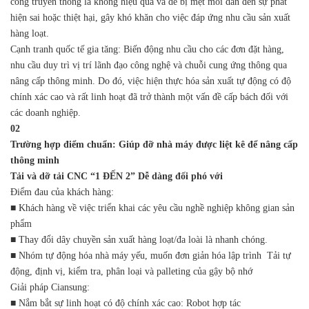
công truyền thống là không hiệu quả và dễ bị mệt mỏi dẫn đến sự phát
hiện sai hoặc thiệt hại, gây khó khăn cho việc đáp ứng nhu cầu sản xuất
hàng loạt.
Cạnh tranh quốc tế gia tăng: Biến động nhu cầu cho các đơn đặt hàng,
nhu cầu duy trì vị trí lãnh đạo công nghệ và chuỗi cung ứng thông qua
nâng cấp thông minh. Do đó, việc hiện thực hóa sản xuất tự động có độ
chính xác cao và rất linh hoạt đã trở thành một vấn đề cấp bách đối với
các doanh nghiệp.
02
Trường hợp điểm chuẩn: Giúp đỡ nhà máy được liệt kê để nâng cấp
thông minh
Tải và dỡ tải CNC “1 ĐẾN 2” Dễ dàng đối phó với
Điểm đau của khách hàng:
■ Khách hàng về việc triển khai các yêu cầu nghề nghiệp không gian sản
phẩm
■ Thay đổi dây chuyền sản xuất hàng loạt/đa loài là nhanh chóng.
■ Nhóm tự động hóa nhà máy yếu, muốn đơn giản hóa lập trình Tải tự
động, định vị, kiểm tra, phân loại và palleting của gậy bộ nhớ
Giải pháp Ciansung:
■ Nắm bắt sự linh hoạt có độ chính xác cao: Robot hợp tác