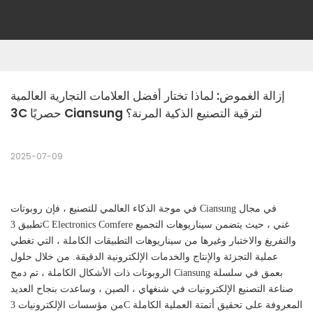
إزالة الغموض: لماذا تختار أفضل العلامات التجارية العالمية 
3C حصريًا Ciansung لترقية التصنيع الذكية المرنة؟
2025-07-09
في موجة الذكاء العالمي للتصنيع ، فإن روبوتات Ciansung في مجال
تطبيق 3C Electronics Comfere غني ، حيث يتضمن سيناريوهات التجميع
والتفريغ والاختبار وغيرها من سيناريوهات التطبيقات الكاملة ، التي تغطي
عملية التجزئة والإنتاج والخدمات الإلكترونية الدقيقة. من خلال حلول
الروبوتات ذات الأشكال الكاملة ، تم دمج Ciansung بعمق في سلسلة
صناعة التصنيع الإلكترونيات في شنغهاي ، الصين ، وساعدت بنجاح العديد
من مؤسسات الإلكترونيات 3C المعروفة على تحقيق أتمتة العملية الكاملة