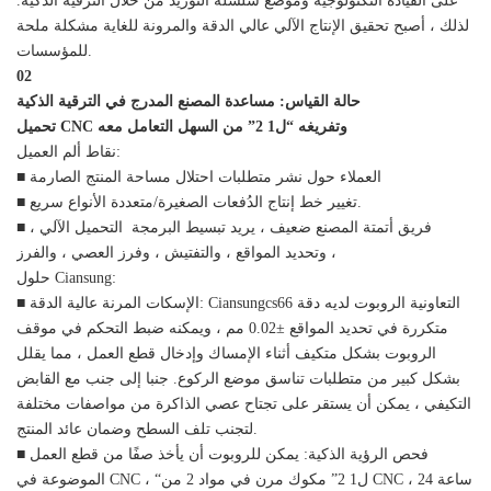
على القيادة التكنولوجية وموضع سلسلة التوريد من خلال الترقية الذكية.
لذلك ، أصبح تحقيق الإنتاج الآلي عالي الدقة والمرونة للغاية مشكلة ملحة
للمؤسسات.
02
حالة القياس: مساعدة المصنع المدرج في الترقية الذكية
تحميل CNC وتفريغه “ل1 2” من السهل التعامل معه
نقاط ألم العميل:
■ العملاء حول نشر متطلبات احتلال مساحة المنتج الصارمة
■ تغيير خط إنتاج الدُفعات الصغيرة/متعددة الأنواع سريع.
■ فريق أتمتة المصنع ضعيف ، يريد تبسيط البرمجة التحميل الآلي ،
وتحديد المواقع ، والتفتيش ، وفرز العصي ، والفرز ،
حلول Ciansung:
■ الإسكات المرنة عالية الدقة: Ciansungcs66 التعاونية الروبوت لديه دقة
متكررة في تحديد المواقع ±0.02 مم ، ويمكنه ضبط التحكم في موقف
الروبوت بشكل متكيف أثناء الإمساك وإدخال قطع العمل ، مما يقلل
بشكل كبير من متطلبات تناسق موضع الركوع. جنبا إلى جنب مع القابض
التكيفي ، يمكن أن يستقر على تجتاح عصي الذاكرة من مواصفات مختلفة
لتجنب تلف السطح وضمان عائد المنتج.
■ فحص الرؤية الذكية: يمكن للروبوت أن يأخذ صفًا من قطع العمل
الموضوعة في CNC ، “ل1 2” مكوك مرن في مواد 2 من CNC ، 24 ساعة