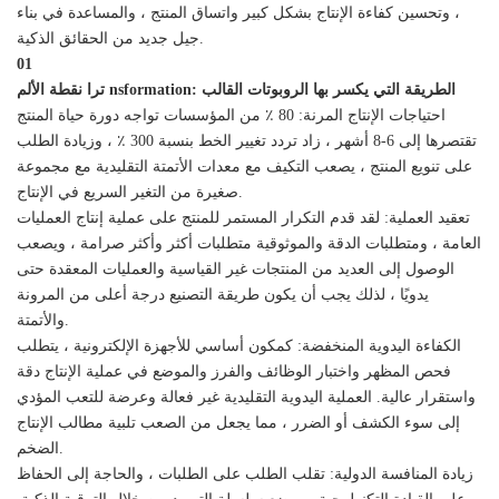
، وتحسين كفاءة الإنتاج بشكل كبير واتساق المنتج ، والمساعدة في بناء
جيل جديد من الحقائق الذكية.
01
نقطة الألم nsformation: الطريقة التي يكسر بها الروبوتات القالب
ترا
احتياجات الإنتاج المرنة: 80 ٪ من المؤسسات تواجه دورة حياة المنتج
تقتصرها إلى 6-8 أشهر ، زاد تردد تغيير الخط بنسبة 300 ٪ ، وزيادة الطلب
على تنويع المنتج ، يصعب التكيف مع معدات الأتمتة التقليدية مع مجموعة
صغيرة من التغير السريع في الإنتاج.
تعقيد العملية: لقد قدم التكرار المستمر للمنتج على عملية إنتاج العمليات
العامة ، ومتطلبات الدقة والموثوقية متطلبات أكثر وأكثر صرامة ، ويصعب
الوصول إلى العديد من المنتجات غير القياسية والعمليات المعقدة حتى
يدويًا ، لذلك يجب أن يكون طريقة التصنيع درجة أعلى من المرونة
والأتمتة.
الكفاءة اليدوية المنخفضة: كمكون أساسي للأجهزة الإلكترونية ، يتطلب
فحص المظهر واختبار الوظائف والفرز والموضع في عملية الإنتاج دقة
واستقرار عالية. العملية اليدوية التقليدية غير فعالة وعرضة للتعب المؤدي
إلى سوء الكشف أو الضرر ، مما يجعل من الصعب تلبية مطالب الإنتاج
الضخم.
زيادة المنافسة الدولية: تقلب الطلب على الطلبات ، والحاجة إلى الحفاظ