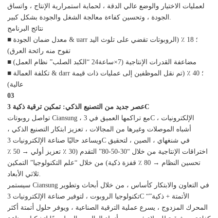
لعمليات الاختيار والوضع عالي الدقة ، لحماية استمرارية الإنتاج ، واتساق
الجودة ، وتحسين كفاءة معالجة الشغل والجودة بشكل كبير.
نتائج البرنامج
■ معدل ضمان الجودة & uarr ؛ 18 ٪ (الروبوتات تقضي على تلوث اليد
تفوح منه رائحة العرق)
■ مضاعفة القدرات الإنتاجية (7×ساعة24 “الكبد الصلب” نظام العمل)
■ تكلفة العمالة & darr ؛ 40 ٪ (تم نقل الموظفين إلى عمليات ذات قيمة
عالية)
03
عصر جديد من التصنيع الذكي: تمكين ترقية ذكية 3C
تواصل روبوتات Ciansung ، مع تراكمها العميق في 3C الإلكترونيات ،
أشباه الموصلات وغيرها من المجالات ، تعزيز ابتكار التصنيع الذكي ،
ويساعد حاليًا صناعة الإلكترونيات 3C في شنغهاي ، الصين ، لتحقيق
اختراقات الإنتاجية من خلال “30-50-80” التقدم (30 ٪ تعزيز أولي → 50 ٪
تحسين النظام → 80 ٪ قفزة ذكية) من خلال “علم التكنولوجيا” التمكين
ثلاثي الأبعاد.
سيستمر Ciansung في التعاون والابتكار كأساس ، من خلال أبحاث وتطوير
تكنولوجيا الروبوت ، لتوفير صناعة الإلكترونيات 3C “الأتمتة + ذكية”
المحرك المزدوج ، يسرع عملية الترقية الصناعية ، ويوفر حلول أتمتة أكثر