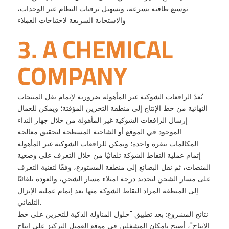
توسيع طاقته بسرعة، وتسهيل ترقيات النظام عبر الوحدات،
والاستجابة السريعة لاحتياجات العملاء
3. A CHEMICAL
COMPANY
تُعدّ الرافعات الشوكية غير المأهولة ضرورية لإتمام نقل المنتجات
النهائية من خط الإنتاج إلى منطقة التخزين المؤقتة؛ ويمكن للعمال
إرسال الرافعات الشوكية غير المأهولة من خلال جهاز النداء
الموجود في الموقع أو الشاحنة المسطحة لتحقيق معالجة
المكالمات بنقرة واحدة؛ ويمكن للرافعات الشوكية غير المأهولة
إتمام عملية التقاط الشوكة تلقائيًا من خلال التعرف على وضعية
المنصات، ثم نقل البضائع إلى منطقة المستودع، وفقًا لتقنية التعرف
على مسار الشحن لتحديد درجة امتلاء مسار الشحن، والعودة تلقائيًا
إلى المنطقة المراد التقاط الشوكة منها بعد إتمام عملية الإنزال
التلقائي.
نتائج المشروع: بعد تطبيق "حلول المناولة الذكية للتخزين على خط
الإنتاج"، أصبح بإمكان المشغلين في موقع العميل التركيز على إنتاج