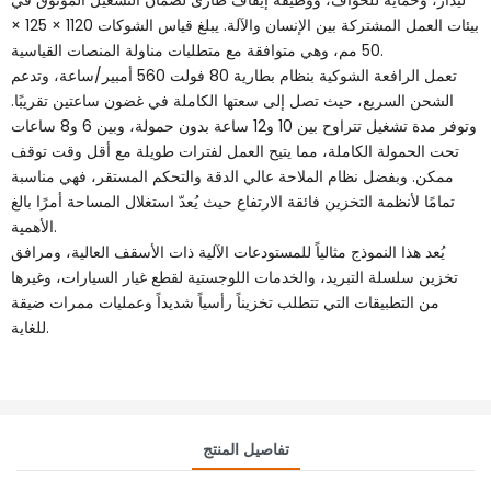
ليدار، وحماية للحواف، ووظيفة إيقاف طارئ لضمان التشغيل الموثوق في
بيئات العمل المشتركة بين الإنسان والآلة. يبلغ قياس الشوكات 1120 × 125 ×
50 مم، وهي متوافقة مع متطلبات مناولة المنصات القياسية.
تعمل الرافعة الشوكية بنظام بطارية 80 فولت 560 أمبير/ساعة، وتدعم
الشحن السريع، حيث تصل إلى سعتها الكاملة في غضون ساعتين تقريبًا.
وتوفر مدة تشغيل تتراوح بين 10 و12 ساعة بدون حمولة، وبين 6 و8 ساعات
تحت الحمولة الكاملة، مما يتيح العمل لفترات طويلة مع أقل وقت توقف
ممكن. وبفضل نظام الملاحة عالي الدقة والتحكم المستقر، فهي مناسبة
تمامًا لأنظمة التخزين فائقة الارتفاع حيث يُعدّ استغلال المساحة أمرًا بالغ
الأهمية.
يُعد هذا النموذج مثالياً للمستودعات الآلية ذات الأسقف العالية، ومرافق
تخزين سلسلة التبريد، والخدمات اللوجستية لقطع غيار السيارات، وغيرها
من التطبيقات التي تتطلب تخزيناً رأسياً شديداً وعمليات ممرات ضيقة
للغاية.
تفاصيل المنتج