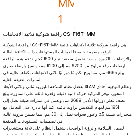
رافعة شوكية ثلاثية الاتجاهات CS-F16T-MM
الرافعة الشوكية CS-F16T-MM هي رافعة شوكية ثلاثية الاتجاهات فائقة
الرفع، مصممة خصيصًا لعمليات المستودعات ذات الكثافة العالية
والارتفاعات الكبيرة، بسعة تحميل مصنفة تبلغ 1600 كجم. تدعم هذه الرافعة
ارتفاعات رفع تتراوح من 6200 مم إلى 11200 مم، وتتميز بارتفاع صاري
يبلغ 6665 مم، مما يتيح تكديسًا دورانيًا ثلاثي الاتجاهات بكفاءة عالية في
الممرات الضيقة للغاية.
بفضل نظام الملاحة الليزرية ثنائي وثلاثي الأبعاد SLAM ونظام التوجيه أحادي
المحور، توفر المركبة حركة ذاتية دقيقة وقدرة فائقة على المناورة. يبلغ
نصف قطر دورانها الأدنى 2688 مم، وتعمل في ممرات ضيقة تصل إلى
1951 مم لمهام التكديس بزاوية قائمة. كما أنها قادرة على التعامل مع
منحدرات بنسبة 5% وعبور فجوات تصل إلى 30 مم، مما يضمن مرونة عالية
في تصميمات المستودعات المعقدة.
لضمان السلامة والرؤية الواضحة، يشتمل النظام على ثلاثة مستشعرات