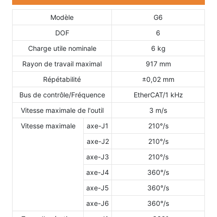
Modèle
G6
DOF
6
Charge utile nominale
6 kg
Rayon de travail maximal
917 mm
Répétabilité
±0,02 mm
Bus de contrôle/Fréquence
EtherCAT/1 kHz
Vitesse maximale de l'outil
3 m/s
Vitesse maximale
axe-J1
210°/s
axe-J2
210°/s
axe-J3
210°/s
axe-J4
360°/s
axe-J5
360°/s
axe-J6
360°/s