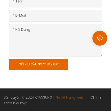
Tên
E-Mail
Nội Dung
GỬI YÊU CẦU NGAY BÂY GIỜ
Bản quyền © 2024
CIANSUNG
|
Sơ đồ trang web
|
Chính
sách bảo mật