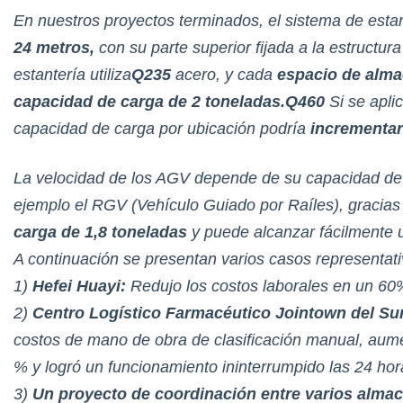
En nuestros proyectos terminados, el sistema de esta
24 metros,
con su parte superior fijada a la estructura
estantería utiliza
Q235
acero, y cada
espacio de alma
capacidad de carga de 2 toneladas.
Q460
Si se apli
capacidad de carga por ubicación podría
incrementar
La velocidad de los AGV depende de su capacidad de
ejemplo el RGV (Vehículo Guiado por Raíles), gracias 
carga de 1,8 toneladas
y puede alcanzar fácilmente
A continuación se presentan varios casos representativ
1)
Hefei Huayi:
Redujo los costos laborales en un 60% 
2)
Centro Logístico Farmacéutico Jointown del Su
costos de mano de obra de clasificación manual, aumen
% y logró un funcionamiento ininterrumpido las 24 hora
3)
Un proyecto de coordinación entre varios alma