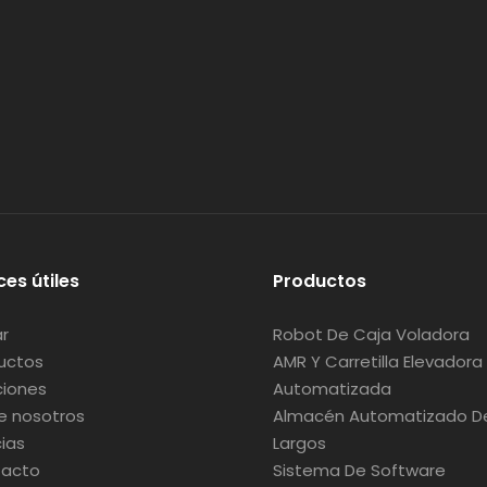
ces útiles
Productos
r
Robot De Caja Voladora
uctos
AMR Y Carretilla Elevadora
ciones
Automatizada
e nosotros
Almacén Automatizado De
cias
Largos
acto
Sistema De Software