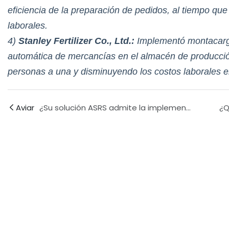
eficiencia de la preparación de pedidos, al tiempo que
laborales.
4)
Stanley Fertilizer Co., Ltd.:
Implementó montacarga
automática de mercancías en el almacén de producción,
personas a una y disminuyendo los costos laborales 
Aviar
¿Su solución ASRS admite la implementación modular? ¿Puedo adquirir solo una pieza o módulo específico según mis necesidades reales?