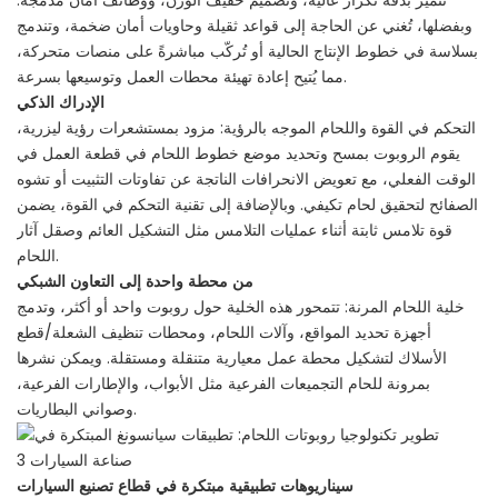
تتميز بدقة تكرار عالية، وتصميم خفيف الوزن، ووظائف أمان مدمجة.
وبفضلها، تُغني عن الحاجة إلى قواعد ثقيلة وحاويات أمان ضخمة، وتندمج
بسلاسة في خطوط الإنتاج الحالية أو تُركّب مباشرةً على منصات متحركة،
مما يُتيح إعادة تهيئة محطات العمل وتوسيعها بسرعة.
الإدراك الذكي
التحكم في القوة واللحام الموجه بالرؤية: مزود بمستشعرات رؤية ليزرية،
يقوم الروبوت بمسح وتحديد موضع خطوط اللحام في قطعة العمل في
الوقت الفعلي، مع تعويض الانحرافات الناتجة عن تفاوتات التثبيت أو تشوه
الصفائح لتحقيق لحام تكيفي. وبالإضافة إلى تقنية التحكم في القوة، يضمن
قوة تلامس ثابتة أثناء عمليات التلامس مثل التشكيل العائم وصقل آثار
اللحام.
من محطة واحدة إلى التعاون الشبكي
خلية اللحام المرنة: تتمحور هذه الخلية حول روبوت واحد أو أكثر، وتدمج
أجهزة تحديد المواقع، وآلات اللحام، ومحطات تنظيف الشعلة/قطع
الأسلاك لتشكيل محطة عمل معيارية متنقلة ومستقلة. ويمكن نشرها
بمرونة للحام التجميعات الفرعية مثل الأبواب، والإطارات الفرعية،
وصواني البطاريات.
سيناريوهات تطبيقية مبتكرة في قطاع تصنيع السيارات