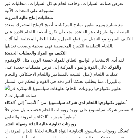
تفرض صناعة السيارات، وخاصة لحام هياكل السيارات، متطلبات غير
مسبوقة على المعدات الآلية:
متطلبات إنتاج عالية المرونة
مع تسارع وتيرة تطوير نماذج المركبات، أصبح الإنتاج المشترك متعدد
المنصات والطرازات هو القاعدة. يجب أن تكون أنظمة اللحام قادرة على
التكيف السريع مع التبديل بين قطع العمل ونقاط اللحام المختلفة. أما آلات
اللحام التقليدية الكبيرة المخصصة فهي ضخمة ويصعب تعديلها.
التكيف مع المواد والعمليات الجديدة
لقد أدى الاستخدام الواسع النطاق للمواد خفيفة الوزن مثل الألومنيوم
والفولاذ عالي القوة والمواد المركبة إلى فرض متطلبات جديدة على
عمليات اللحام (مثل التثبيت بالمسامير واللحام الاحتكاكي واللحام
بالليزر)، مما يتطلب تحكمًا أكثر دقة في القوة والتحكم في المسار.
تطوير تكنولوجيا اللحام لدى شركة سيانسونغ: من "الأتمتة" إلى "الذكاء"
لا تقتصر شركة سيانسونغ على توريد روبوتات اللحام فحسب، بل تقدم حلاً
مطوراً يتميز بـ "الذكاء والمرونة والتعاون":
روبوتات تعاونية عالية الدقة وسهلة النشر
تُشكّل روبوتات سيانسونغ التعاونية النواة المثالية لخلايا اللحام المرنة، إذ