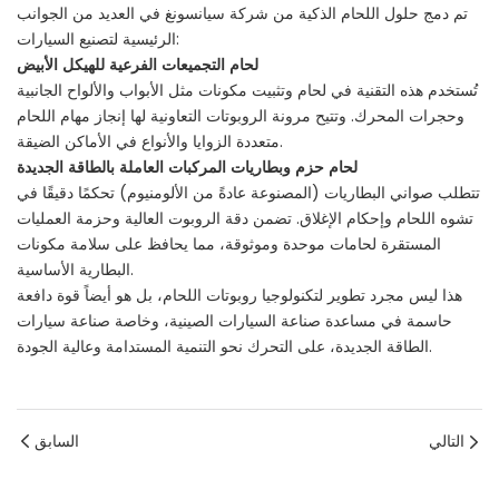
تم دمج حلول اللحام الذكية من شركة سيانسونغ في العديد من الجوانب
الرئيسية لتصنيع السيارات:
لحام التجميعات الفرعية للهيكل الأبيض
تُستخدم هذه التقنية في لحام وتثبيت مكونات مثل الأبواب والألواح الجانبية
وحجرات المحرك. وتتيح مرونة الروبوتات التعاونية لها إنجاز مهام اللحام
متعددة الزوايا والأنواع في الأماكن الضيقة.
لحام حزم وبطاريات المركبات العاملة بالطاقة الجديدة
تتطلب صواني البطاريات (المصنوعة عادةً من الألومنيوم) تحكمًا دقيقًا في
تشوه اللحام وإحكام الإغلاق. تضمن دقة الروبوت العالية وحزمة العمليات
المستقرة لحامات موحدة وموثوقة، مما يحافظ على سلامة مكونات
البطارية الأساسية.
هذا ليس مجرد تطوير لتكنولوجيا روبوتات اللحام، بل هو أيضاً قوة دافعة
حاسمة في مساعدة صناعة السيارات الصينية، وخاصة صناعة سيارات
الطاقة الجديدة، على التحرك نحو التنمية المستدامة وعالية الجودة.
التالي
السابق