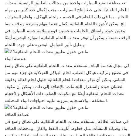
تعد صناعة تصنيع السيارات واحدة من مجالات التطبيق الرئيسية لمعدات
اللحام التلقائية. على خط إنتاج السيارات ، يجب إكمال عدد كبير من مهام
اللحام ، بما في ذلك اللحام في الجسم ، ولحام الهيكل ، ولحام المحرك ،
إلخ. يمكن لأجهزة اللحام التلقائية إكمال هذه المهام بسرعة وبدقة ، مما
يضمن جودة واتساق اللحامات وتحسين قوة وسلامة جسم السيارة. في
الوقت نفسه ، يمكن أن توفر معدات اللحام التلقائية الموارد البشرية أيضًا
وتقليل تأثير العوامل البشرية على جودة اللحام.
هندسة البناء:
في مجال هندسة البناء ، تستخدم معدات اللحام التلقائية على نطاق واسع
في تصنيع وتركيب هياكل الصلب. لحام الهياكل الفولاذية هو جزء مهم من
المباني. يمكن أن توفر معدات اللحام التلقائية حلول لحام فعالة ودقيقة
لضمان جودة واستقرار اللحامات. بالإضافة إلى ذلك ، يمكن أن تتكيف
معدات اللحام التلقائية أيضًا مع مكونات الصلب ذات الأشكال والأحجام
المختلفة ، والاستجابة بمرونة لتلبية احتياجات البناء المختلفة.
صناعة الطاقة:
في صناعة الطاقة ، تستخدم معدات اللحام التلقائية على نطاق واسع في
بناء وصيانة المنشآت مثل خطوط أنابيب النفط والغاز ، ومحطات الطاقة
النووية ، ومحطات الطاقة الحرارية. تتطلب هذه المنشآت عادةً كمية كبيرة