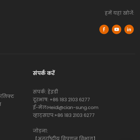
हमें यहां खोजें:
संपर्क करें
संपर्क: हेइडी
कलिफ्ट
दूरभाष: +86 183 2103 6277
म
ई-मेल:Heidi@cian-sung.com
व्हाट्सएप:
+86 183 2103 6277
जोड़ना:
【अंतर्राष्ट्रीय विपणन विभाग】