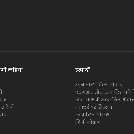
गी कड़ियां
उत्पादों
उड़ने वाला बॉक्स रोबोट
ों
एएमआर और स्वचालित फोर्
धान
लंबी सामग्री स्वचालित गोदा
बारे में
सॉफ्टवेयर सिस्टम
चार
स्वचालित गोदाम
क
मिनी गोदाम